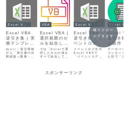
Excel VBA逆引き
VBA
Excel VBA逆引き
Excel VBA逆引
横スクロー
Excel VBA
Excel VBA |
Excel VBA
Excel V
ルできます
逆引き集 | 実
選択範囲のセ
逆引き集 | イ
逆引き集 
務テンプレ完
ルを結合して
ベントログ
ル操作（
全版（超再利
クリップボー
取得・代
ねらい：発注明細
では「Excelで選
イベントログ出力
データバー
用部品） – 発
から「発注書の自
ドにコピーす
択したセルの値を
Excel VBAで
入）：デ
コンセット
動組版→数量・単
すべて結合して、
「イベントログ」
た目で「大
注書自動生成
るVBA
バー・ア
価計算→PDF出
1行の文字列にま
を扱うと、
否」を直感
ンセット
力」まで一括で回
とめてクリップボ
Windowsのシス
えるなら、
す発注書は「ヘッ
ードにコピーす
テムログに記録を
き書式のデ
ダ（仕入先・発注
る」実践VBAサン
残すことができま
ーとアイコ
スポンサーリンク
番号・発注日・納
プルを作ります。
す。これは「処理
トが最短で
期）」「明細（品
これを使うと、例
の開始・終了」
心者が迷わ
目・数量・単価・
えば表の一部を簡
「エラー発生」な
うに、最小
金額）」「サマリ
単にテキストとし
どを Windowsイ
から色やし
（小計・送料・値
て他アプリに貼り
ベントビューア で
のカスタマ
引き・税込合
付けられます。選
確認できるように
削除・再適
計）」「体裁（罫
択範囲のセルを結
する仕組みです。
をテンプレ
線・書式）」
合してクリッ...
初心者向...
まとめます
「PDF...
本...