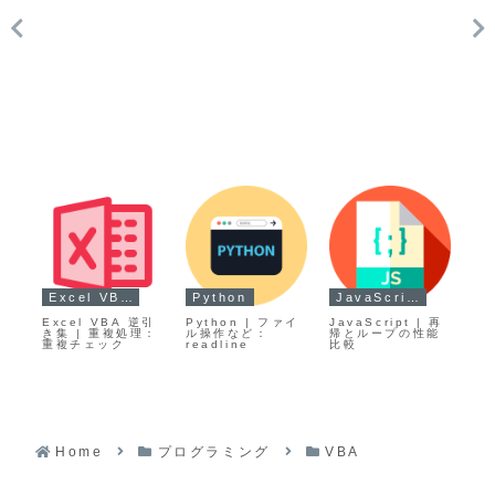
Excel VBA逆引き
Python
JavaScript
 フ
Excel VBA 逆引
Python | ファイ
JavaScript | 再
Ja
SV
き集 | 重複処理：
ル操作など：
帰とループの性能
D
el
重複チェック
readline
比較
基礎
プ
DO
ad
Home
プログラミング
VBA