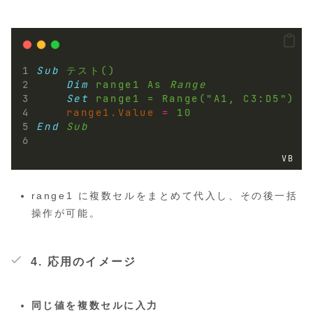
Sub
テスト()
Dim
range1 
As
Range
Set
range1 
=
Range
(
"A1, C3:D5"
)
range1.Value
=
10
End
Sub
VB
range1
に複数セルをまとめて代入し、その後一括
操作が可能。
4. 応用のイメージ
同じ値を複数セルに入力