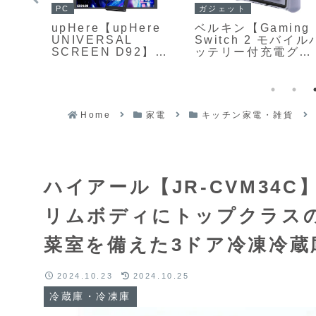
PC
ガジェット
upHere【upHere
ベルキン【Gaming
4WQi
UNIVERSAL
Switch 2 モバイル
SCREEN D92】
ッテリー付充電グリ
Aパネ
CPU・GPU・
ップ】Nintendo
大
RAM・温度・FPSな
Switch 2向けに設
フレッ
どのPCステータスを
された、人間工学に
msの
リアルタイムに表示
基づくグリップ形状
400
できるほか、アニメ
とマグネット着脱式
 95％
Home
家電
キッチン家電・雑貨
ーションや動画、ゲ
の専用モバイルバッ
％の広
ーム画面なども自在
テリーを一体化した
ーミ
にカスタマイズして
充電グリップ
楽しめる柔軟性の高
い9.2型のコンパクト
980円
ハイアール【JR-CVM34C】
モニター
リムボディにトップクラス
菜室を備えた3ドア冷凍冷蔵
2024.10.23
2024.10.25
冷蔵庫・冷凍庫