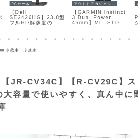
アウトドアガジェット
PCセール
【GARMIN Instinct
【
【Dell
バ
3 Dual Power
SE2426HG】23.8型
45mm】MIL-STD-
フルHD解像度の
810準拠の耐久性、
Fast IPSパネルと
計
第三世代ソーラーパ
240Hzリフレッシュ
ネルによる無制限バ
レートを組み合わせ
ッテリー、マルチバ
た高コスパゲーミン
ンドGNSS、LEDフ
グモニターが
冷蔵庫・冷凍庫
ラッシュライト、豊
Amazonにて
富なアクティビティ
17%OFFの14,980円
機能を備えたタフネ
スGPSスマートウォ
ッチがAmazonにて
【JR-CV34C】【R-CV29C】ス
18%OFFの58,656円
の大容量で使いやすく、真ん中に
庫