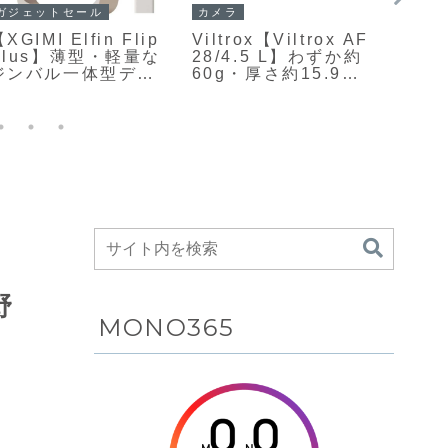
ガジェットセール
カメラ
ガジェ
XGIMI Elfin Flip
Viltrox【Viltrox AF
【TC
Plus】薄型・軽量な
28/4.5 L】わずか約
2.6
ジンバル一体型デザ
60g・厚さ約15.9mm
なボ
インにより壁から天
という驚くほど軽
像最
井まで自在に投影で
量・薄型のLマウント
Dolb
きる、LED光源とフ
用フルサイズ対応レ
Goo
ルHD解像度を採用し
ンズ
ルH
たポータブルプロジ
がAm
ェクターがAmazon
17%O
にて14%OFFの
59,800円
野
MONO365