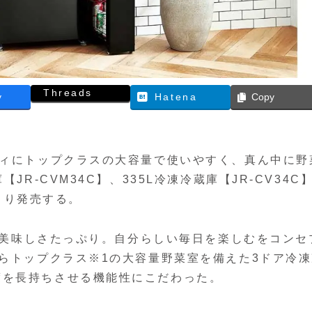
Threads
y
Hatena
Copy
ディにトップクラスの大容量で使いやすく、真ん中に野
JR-CVM34C】、335L冷凍冷蔵庫【JR-CV34C
日より発売する。
ィに美味しさたっぷり。自分らしい毎日を楽しむをコンセ
がらトップクラス※1の大容量野菜室を備えた3ドア冷
度を長持ちさせる機能性にこだわった。