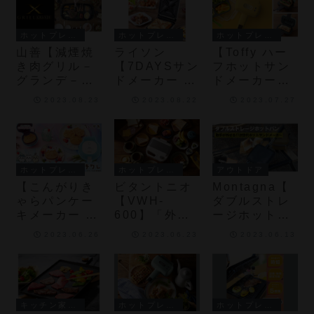
炉端焼きを楽
食べきりサイ
優れた厚さ約
しめる電気炉
ズのおいしい
1.5cmの天然
端焼き器
ホットサンド
花崗岩プレー
ホットプレート・ホットサンドメーカー
ホットプレート・ホットサンドメーカー
ホットプレート・ホットサンドメーカー
が手軽に作れ
トを採用の焼
山善【減煙焼
ライソン
【Toffy ハー
るホットサン
肉グリル
き肉グリル－
【7DAYSサン
フホットサン
ドメーカー
グランデ－
ドメーカー ～
ドメーカー
(YGMD-
new days
(K-HS3-
2023.08.23
2023.08.22
2023.07.27
WX130)】煙
～】付け替え
SY)】食パン1
と油ハネを約
簡単な7種類
枚を折りたた
80％カット
のプレートが
んで作る「ハ
し、 プレート
付属したホッ
ーフホットサ
の洗いやすさ
トサンドメー
ンド」ができ
ホットプレート・ホットサンドメーカー
ホットプレート・ホットサンドメーカー
アウトドア
も追求した焼
カー
る電気ホット
【こんがりき
ビタントニオ
Montagna【
き肉グリル
サンドメーカ
ゃらパンケー
【VWH-
ダブルストレ
ーに限定色
キメーカー ハ
600】「外は
ージホットパ
「サンドイエ
チワレ (KM-
サクッ、中は
ン】取手が外
ロー」
2023.06.26
2023.06.23
2023.06.13
PM71-HW)】
ふわっ」の焼
せてコンパク
ハチワレのに
き上がりのワ
トになるホッ
っこり笑顔が
ッフル＆ホッ
トサンドメー
焼き目で楽し
トサンドベー
カー
めるパンケー
カー
キッチン家電・雑貨
ホットプレート・ホットサンドメーカー
ホットプレート・ホットサンドメーカー
キメーカー