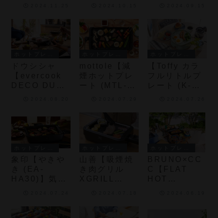
(KHP-
Portable”
ルチ” (CB-
ーまで幅広く
2024.11.25
2024.10.15
2024.09.15
0901/K)】ヒ
(YGM-
ETK-2-
使える、デザ
ーター一体型
GS1)】アウト
PSET)】ガス
イン性と機能
の超薄型デザ
ドアでも使用
火の力で、本
性を両立した
インでお皿を
できる、カセ
格的なたこ焼
万能ホットプ
出すように手
ットボンベタ
きを誰でもす
レート
ホットプレート・ホットサンドメーカー
ホットプレート・ホットサンドメーカー
ホットプレート・ホットサンドメーカー
軽に使えるホ
イプ「減煙焼
ばやくカンタ
ドウシシャ
mottole【減
【Toffy カラ
ットプレート
き肉グリル
ンに作れるた
【evercook
煙ホットプレ
フルリトルプ
XGRILL」
こ焼器
DECO DUO
ート (MTL-
レート (K-
GRILL (HPY-
K027)】煙や
HP5)】マーブ
2024.08.20
2024.07.29
2024.07.26
121)】それぞ
油はねを抑え
ル調の模様が
れ火加減を調
ておうち焼肉
かわいい「ピ
整できる2枚
を気兼ねなく
ンドットセラ
のプレートを
楽しめるホッ
ミックコー
備えたホット
トプレート
ト」採用で、
ホットプレート・ホットサンドメーカー
ホットプレート・ホットサンドメーカー
ホットプレート・ホットサンドメーカー
プレート
焦げ付きにく
象印【やきや
山善【吸煙焼
BRUNO×CC
く、手入れが
き (EA-
き肉グリル
C【FLAT
簡単なホット
HA30)】気に
XGRILL
HOT
プレート
なる煙や油の
STORM
PLATE】最大
2024.07.24
2024.07.18
2024.06.19
飛び散りを抑
(YGME-
250℃、高温
える「深型穴
FX100)】手
設計のヒータ
あき焼肉プレ
入れが簡単に
ー内蔵プレー