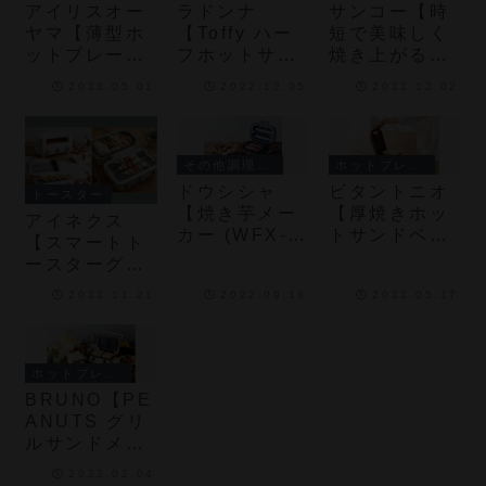
アイリスオー
ラドンナ
サンコー【時
ヤマ【薄型ホ
【Toffy ハー
短で美味しく
ットプレート
フホットサン
焼き上がる
(IHU-A10)】
ドメーカー＜
「こんがりプ
2023.05.01
2022.12.05
2022.12.02
立てかけられ
プレート交換
レスグリル」
る薄型プレー
式＞(K-
(ANPRBACS
トと折りたた
HS5)】“ハー
L)】
めるX型の脚
フホットサン
その他調理家電
ホットプレート・ホットサンドメーカー
でスッキリ収
ド”ができるプ
ドウシシャ
ビタントニオ
トースター
納できるホッ
レート交換式
【焼き芋メー
【厚焼きホッ
アイネクス
トプレート
の電気ホット
カー (WFX-
トサンドベー
【スマートト
サンドメーカ
101 /
カー
ースターグリ
ー
102T)】手軽
goooodII
ル (AX-
2022.11.21
2022.09.16
2022.05.17
に本格焼き芋
(VHS-15)】
TG1)】本体が
をつくれる焼
たっぷりはさ
180度開閉し
き芋メーカー
めてミミまで
ホットプレー
おいしいホッ
ト調理も可能
ホットプレート・ホットサンドメーカー
トサンドが楽
な1台4役を備
BRUNO【PE
しめるホット
えたトースタ
ANUTS グリ
サンドメーカ
ー
ルサンドメー
ー
カー】スヌー
2022.02.04