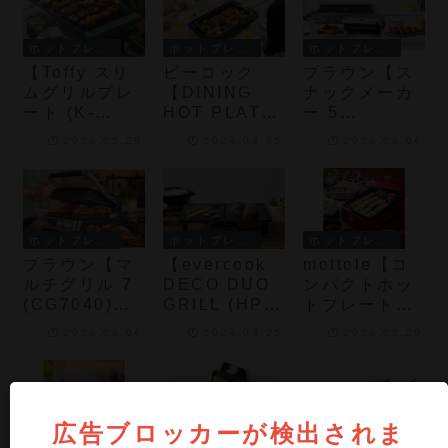
ート」を採用
なった、小型
トでムラなく
したホットプ
の吸煙ファン
加熱、収納し
ホットプレート・ホットサンドメーカー
ホットプレート・ホットサンドメーカー
ホットプレート・ホットサンドメーカー
レート
を搭載した1
やすいフラッ
【Toffy スリ
ピーコック
ブラウン【ス
～2名用の焼
トな形状を採
ムグリルプレ
【DINING
ナックメーカ
き肉グリル
用したホット
ート (K-
HOT PLATE
ー 5
プレート
GP2)】広々と
(WKV-13B)】
(SM5038)】
2024.05.29
2024.04.05
2024.04.04
した焼き面な
「スチーム加
ホットサン
がらスタイリ
熱」機能を搭
ド、ワッフル
ッシュなフォ
載したワイド
に加えグリル
ルムで、すっ
ホットプレー
調理も可能に
きりとスリム
ト
した調理家電
ホットプレート・ホットサンドメーカー
ホットプレート・ホットサンドメーカー
ホットプレート・ホットサンドメーカー
に収納できる
ブラウン【マ
【evercook
mottole【コ
グリルプレー
ルチグリル 7
DECO DUO
ンパクトホッ
ト
(CG7040)】
GRILL (HPY-
トプレート
食材に応じて
121)】それぞ
(MTL-
2024.04.04
2024.03.25
2024.03.20
BBQ/コンタ
れ火加減を調
K025)】見せ
クト/グリルと
整できる2枚
置きできるお
3つの選べる
のプレートを
しゃれなホッ
調理ポジショ
備えるホット
トプレート
ンに加え、ヒ
プレート
広告ブロッカーが検出されま
ホットプレート・ホットサンドメーカー
ホットプレート・ホットサンドメーカー
ホットプレート・ホットサンドメーカー
ーター内蔵の