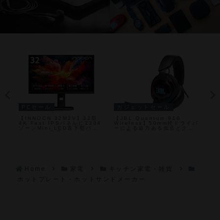
PCセール
ガジェットセール
P
【INNOCN 32M2V】32型
【JBL Quantum 910
【T
4K Fast IPSパネルに2304
Wireless】50mm径ドライバ
ン
レ
ゾーンMini LED直下型バッ
ーによる迫力ある低音とクリ
応し
りを
クライトと量子ドット技術を
アな高音、サラウンド機能、
ラ
か
組み合わせ、HDR1000対
ノイズキャンセリング、長時
ゲ
ー
応・最大160Hzリフレッシュ
間バッテリーを備えたマルチ
Am
す
レート・1ms応答速度を備え
プラットフォーム対ワイヤレ
49
充
たゲーミングモニターが
スゲーミングヘッドホンが
に
Amazonにて28%OFFの
Amazonにて45%OFFの
71,231円
19,900円
Home
家電
キッチン家電・雑貨
ホットプレート・ホットサンドメーカー