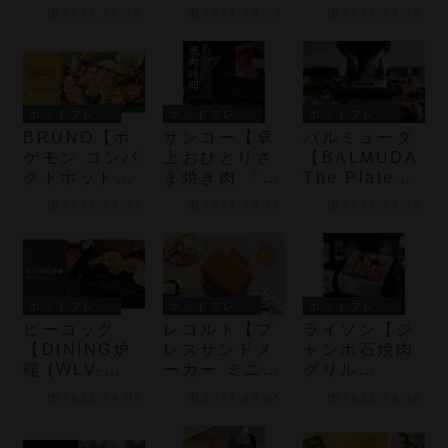
の耳まで美味
BISAND
(LD2S04)】
2023.10.20
2023.10.03
2023.09.28
しく焼けるホ
(BM-HS96)】
プレートが外
ットサンドメ
1枚の食パン
せてお手入れ
ーカー
に食材をサン
が楽にでき、
ドして作れる
さらに串ガイ
ホットサンド
ドが付いた電
ホットプレート・ホットサンドメーカー
ホットプレート・ホットサンドメーカー
ホットプレート・ホットサンドメーカー
メーカー
気たこ焼きメ
BRUNO【ポ
サンコー【卓
バルミューダ
ーカー
ケモン コンパ
上おひとりさ
【BALMUDA
クトホットプ
ま焼き肉 「ソ
The Plate
レート】ポケ
ログリル」
Pro】6.6ｍｍ
2023.09.27
2023.09.27
2023.09.15
ットモンスタ
(YAKUNKSB
厚の3層クラ
ーのキャラク
K)】
ッドプレート
ターのミニパ
と正確な温度
ンケーキが焼
制御が特徴の
けるホットプ
ステンレスホ
ホットプレート・ホットサンドメーカー
ホットプレート・ホットサンドメーカー
ホットプレート・ホットサンドメーカー
レート
ットプレート
ピーコック
レコルト【プ
ライソン【ジ
【DINING炉
レスサンドメ
ャンボ石焼肉
端 (WLV-
ーカー ミニ
グリル
50)】自宅で
(RPS-3)】食
(KDGC-
2023.09.05
2023.09.05
2023.08.30
煙や手入れの
パン1枚と好
016B)】保湿
ストレスなく
きな具材で、
性・蓄熱性に