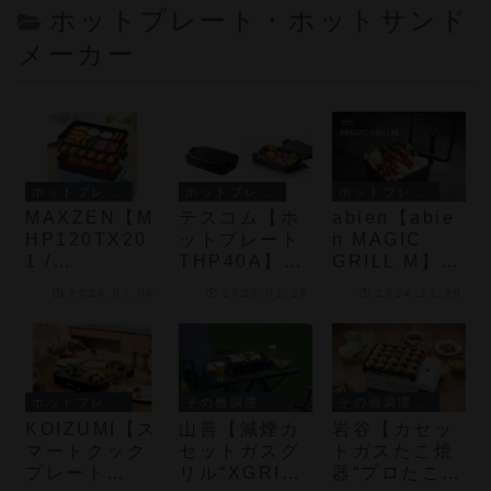
ホットプレート・ホットサンド
メーカー
ホットプレート・ホットサンドメーカー
ホットプレート・ホットサンドメーカー
ホットプレート・ホットサンドメーカー
MAXZEN【M
テスコム【ホ
abien【abie
HP120TX20
ットプレート
n MAGIC
1 /
THP40A】深
GRILL M】グ
MHP120TX3
型・幅広のプ
リルだけでな
2026.07.06
2025.01.29
2024.11.29
01】A4サイ
レートで料理
く鍋料理など
ズ相当のコン
の幅が広が
にも使用でき
パクトな本体
る、手入れし
る深さ約6cm
に着脱式プレ
やすく収納に
の深型ホット
ートを組み合
も便利なホッ
プレート
ホットプレート・ホットサンドメーカー
その他調理家電
その他調理家電
わせ、1～3人
トプレート
KOIZUMI【ス
山善【減煙カ
岩谷【カセッ
の食卓からち
マートクック
セットガスグ
トガスたこ焼
ょっとしたホ
プレート
リル“XGRILL
器“プロたこマ
ームパーティ