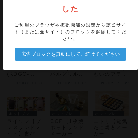
MAXZEN【ホ
【パン1枚で
ROOMMATE
2種類のプレ
した
ットプレート
焼けるホット
【ROOMMAT
ートと独立型
(MHP120LT0
サンドメーカ
E 吸煙グリル
サーモスタッ
1)】平面プレ
ー (YO-
調理器ゼロス
トを備えたグ
2024.01.26
2024.01.19
2023.12.06
ご利用のブラウザや拡張機能の設定から該当サイ
ートとたこ焼
HS500E)】約
モーク・デラ
リル調理家電
ト（または全サイト）のブロックを解除してくだ
きプレートの
2分半でホッ
ックスII (RM-
さい。
2種類が付属
トサンドを作
211TE)】強
のコンパクト
れるホットサ
力ファンが煙
なホットプレ
ンドメーカー
を吸引、油は
広告ブロックを無効にして、続けてください
ホットプレート・ホットサンドメーカー
ホットプレート・ホットサンドメーカー
IHクッキングヒーター
ート
ねを抑えるグ
ライソン【モ
ラドンナ
ドウシシャ×
リル調理器
ッパングリル
【Toffy オー
石川鋳造【お
(KDGC-
バルグリルプ
もいのフライ
017B)】韓国
レート (K-
パンスクエア
2023.11.28
2023.11.07
2023.10.27
風の鉄板料理
GP1)】食卓に
電気卓上コン
を手軽に楽し
置くだけで映
ロセット】直
める1～3人用
える、ヒータ
火やオーブン
のグリル
ー一体構造の
でも使用でき
グリルプレー
る鋳物製フラ
ホットプレート・ホットサンドメーカー
ホットプレート・ホットサンドメーカー
ホットプレート・ホットサンドメーカー
ト
イパンと電気
ライソン【プ
CCP【1枚焼
ニトリ【電気
コンロ
レスサンドメ
ホットサンド
たこ焼きメー
イト】食パン
メーカー
カー