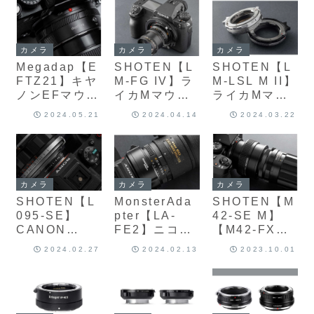
イカMマウン
トカメラに装
ンズをライカ
トのカメラで
着するための
Mマウントに
使用するため
電子マウント
変換するマウ
のヘリコイド
アダプター
ントアダプタ
カメラ
カメラ
カメラ
付きマウント
ー
Megadap【E
SHOTEN【L
SHOTEN【L
アダプター
FTZ21】キヤ
M-FG IV】ラ
M-LSL M II】
ノンEFマウン
イカMマウン
ライカMマウ
トレンズ→ニ
トレンズ→富
ントレンズを
2024.05.21
2024.04.14
2024.03.22
コンＺマウン
士フイルム
Lマウントの
ト変換電子マ
GFX Gマウン
カメラで使用
ウントアダプ
ト変換アダプ
するためのヘ
ター
タ
リコイド付き
マウントアダ
カメラ
カメラ
カメラ
プター
SHOTEN【L
MonsterAda
SHOTEN【M
095-SE】
pter【LA-
42-SE M】
CANON
FE2】ニコン
【M42-FX
50mm F0.95
Fマウントレ
M】ヘリコイ
2024.02.27
2024.02.13
2023.10.01
/ L39マウン
ンズ → ソニ
ド付きマウン
トレンズ →
ーEマウント
トアダプター
ソニーEマウ
変換の電子マ
ント変換マウ
ウントアダプ
ントアダプタ
ター