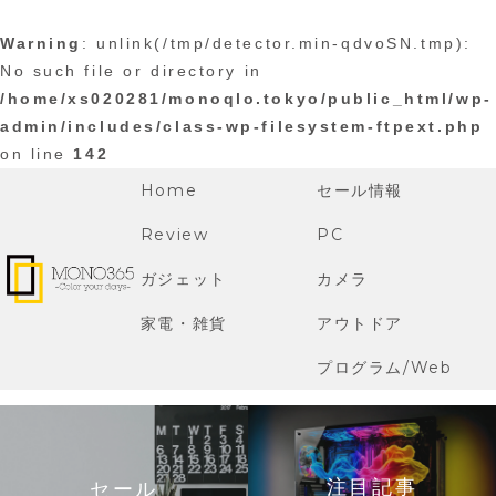
Warning
: unlink(/tmp/detector.min-qdvoSN.tmp):
No such file or directory in
/home/xs020281/monoqlo.tokyo/public_html/wp-
admin/includes/class-wp-filesystem-ftpext.php
on line
142
Home
セール情報
Review
PC
ガジェット
カメラ
家電・雑貨
アウトドア
プログラム/Web
注目記事
セール