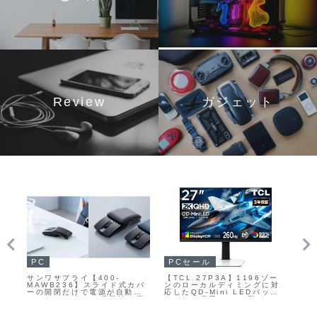
Review
ガジェット
PC
PCセール
ガ
サンワサプライ【400-
【TCL 27P3A】1196ゾー
フ
リと
MAWB236】スライド式カバ
ンのローカルディミングに対
【T
ーの開閉だけで電源が自動的
応したQD-Mini LEDバック
21
5を
にON/OFFする、携帯性に優
ライトを採用した27型WQHD
う
ス
れた超薄型ワイヤレスマウス
ゲーミングモニターが
ら
Amazonにて17%OFFの
ラ