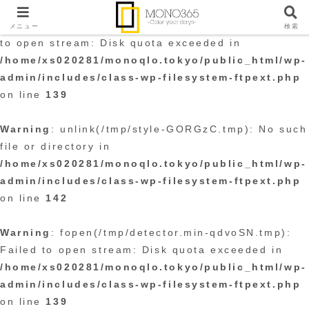
Warning
: fopen(/tmp/style-GORGzC.tmp): Failed
メニュー
検索
to open stream: Disk quota exceeded in
/home/xs020281/monoqlo.tokyo/public_html/wp-
admin/includes/class-wp-filesystem-ftpext.php
on line
139
Warning
: unlink(/tmp/style-GORGzC.tmp): No such
file or directory in
/home/xs020281/monoqlo.tokyo/public_html/wp-
admin/includes/class-wp-filesystem-ftpext.php
on line
142
Warning
: fopen(/tmp/detector.min-qdvoSN.tmp):
Failed to open stream: Disk quota exceeded in
/home/xs020281/monoqlo.tokyo/public_html/wp-
admin/includes/class-wp-filesystem-ftpext.php
on line
139