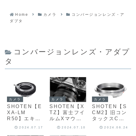
49,800円
イ
ロ
れ
有
Home
カメラ
コンバージョンレンズ・ア
ダプタ
コンバージョンレンズ・アダプ
タ
カメラ
カメラ
カメラ
SHOTEN【E
SHOTEN【X
SHOTEN【S
XA-LM
TZ】富士フイ
CM2】旧コン
R50】エキザ
ルムXマウン
タックスC・
クタマウント
トレンズをニ
ニコンSマウ
2024.07.17
2024.07.10
2024.06.24
レンズを、ラ
コンZマウン
ントの外爪レ