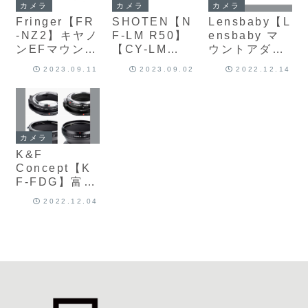
カメラ
カメラ
カメラ
ー
Fringer【FR
SHOTEN【N
Lensbaby【L
-NZ2】キヤノ
F-LM R50】
ensbaby マ
ンEFマウント
【CY-LM
ウントアダプ
レンズをニコ
R50】ニコン
ター】ミラー
2023.09.11
2023.09.02
2022.12.14
ンZマウント
F / ヤシカ・
レスカメラ用
で使用するた
コンタックス
のマウントア
めの電子マウ
レンズ用の距
ダプター
ントアダプタ
離計連動Ｍマ
ー
ウントアダプ
カメラ
ター
K&F
Concept【K
F-FDG】富士
フイルムGFX
2022.12.04
用マウントア
ダプター