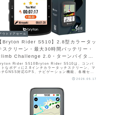
アウトドアセール
【Bryton Rider S510】2.8型カラータッ
チスクリーン・最大30時間バッテリー・
Climb Challenge 2.0・ターンバイター
ンナビ・Bluetooth/ANT+対応を備えた
ryton Rider S510Bryton Rider S510は、コンパ
クトなボディに2.8インチカラータッチスクリーン、マ
GPSサイクルコンピューターがAmazon
ルチGNSS対応GPS、ナビゲーション機能、各種セン
サー連携、トレーニ...
にて20%OFFの28,600円
2026.05.17