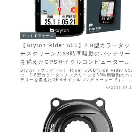
アウトドアセール
【Bryton Rider 650】2.8型カラータッ
チスクリーンと33時間駆動のバッテリー
を備えたGPSサイクルコンピューターが
Amazonにて20%OFFの19,800円
Bryton（ブライトン） Rider 650Bryton Rider 65
は、2.8型カラータッチスクリーンと33時間駆動のバ
テリーを備えたGPSサイクルコンピューターです。フ
ルカラー表示による...
2026.07.