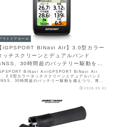
アウトドアセール
【iGPSPORT BiNavi Air】3.0型カラー
タッチスクリーンとデュアルバンド
GNSS、30時間超のバッテリー駆動を備
えつつ、厚さ13.8mm・77gという軽量ス
GPSPORT BiNavi AiriGPSPORT BiNavi Air
は、3.0型カラータッチスクリーンとデュアルバンド
リムな筐体に本格ナビゲーションとトレ
GNSS、30時間超のバッテリー駆動を備えつつ、厚さ
3.8mm・77g...
ーニング機能を凝縮したサイクルコンピ
2026.05.01
ューターがAmazonにて10%OFFの
26,730円