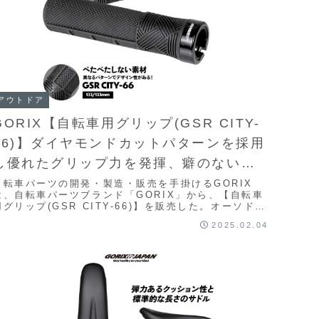
アウトドア
GORIX【自転車用グリップ(GSR CITY-
66)】ダイヤモンドカットパターンを採用
し優れたグリップ力を発揮、癖のないオ
ーソドックスな丸形グリップ
自転車パーツの開発・製造・販売を手掛けるGORIX
は、自転車パーツブランド「GORIX」から、【自転車
用グリップ(GSR CITY-66)】を販売した。オーソドッ
クスな丸形グリップは身近で馴染のある癖...
2025.02.04