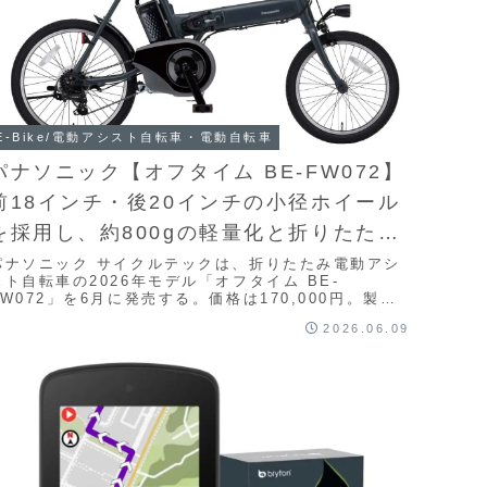
E-Bike/電動アシスト自転車・電動自転車
パナソニック【オフタイム BE-FW072】
前18インチ・後20インチの小径ホイール
を採用し、約800gの軽量化と折りたたみ
レバーの改良により、携帯性と利便性を
パナソニック サイクルテックは、折りたたみ電動アシ
スト自転車の2026年モデル「オフタイム BE-
さらに高めた折りたたみ電動アシスト自
FW072」を6月に発売する。価格は170,000円。製品
概要パナソニック サイクルテック株式会社は、...
転車
2026.06.09