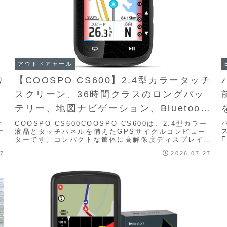
アウトドアセール
り
【COOSPO CS600】2.4型カラータッチ
スクリーン、36時間クラスのロングバッ
テリー、地図ナビゲーション、Bluetooth
／ANT+対応、IP67防水などを備えなが
ー
COOSPO CS600COOSPO CS600は、2.4型カラー
ー
液晶とタッチパネルを備えたGPSサイクルコンピュー
ら高コスパGPSサイクルコンピューター
ワ
ターです。コンパクトな筐体に高解像度ディスプレイ、
ANT+センサー対応、ナビゲーショ...
がAmazonにて32%OFFの13,676円
27
2026.07.27