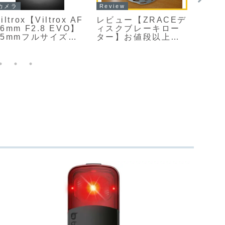
カメラ
Review
PC
iltrox【Viltrox AF
レビュー【ZRACEデ
upHe
26mm F2.8 EVO】
ィスクブレーキロー
293
35mmフルサイズ対
ター】お値段以上、
LCD
応のソニーEマウント
AliExpress(アリエ
ョー
／ニコンZマウント向
クスプレス)で購入の
リ起
けに設計された、薄
中華ブレーキロータ
切り
型・軽量なパンケー
ー
的に
キスタイルの広角単
グラマ
焦点レンズ
ド