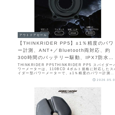
アウトドアセール
【THINKRIDER PP5】±1％精度のパワ
ー計測、ANT+／Bluetooth両対応、約
300時間のバッテリー駆動、IPX7防水を
備えたスパイダー型パワーメーターが
THINKRIDER PP5THINKRIDER PP5 スパイダー
ワーメーターは、110BCD 4ボルト規格に対応したス
Amazonにて7%OFFの13,499円
イダー型パワーメーターで、±1％精度のパワー計測、
ANT+／Bluetoo...
2026.05.