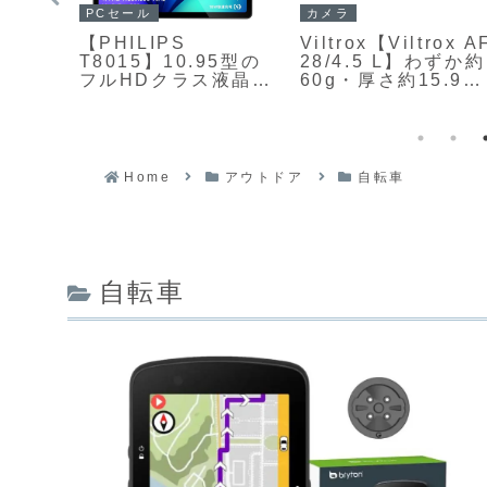
PCセール
カメラ
【PHILIPS
Viltrox【Viltrox A
bmii
T8015】10.95型の
28/4.5 L】わずか約
QHD解
フルHDクラス液晶デ
60g・厚さ約15.9m
パネ
ィスプレイと
という驚くほど軽
zリフ
MediaTek Helio
量・薄型のLマウン
を組
G99を搭載したWi‑Fi
用フルサイズ対応レ
トラ
専用タブレットで、
ンズ
グモ
6GBメモリと128GB
Home
アウトドア
自転車
onに
ストレージ、
,383
8000mAhの大容量バ
ッテリーを備えたミ
ドルレンジモデルが
Amazonにて
30%OFFの25,980円
自転車