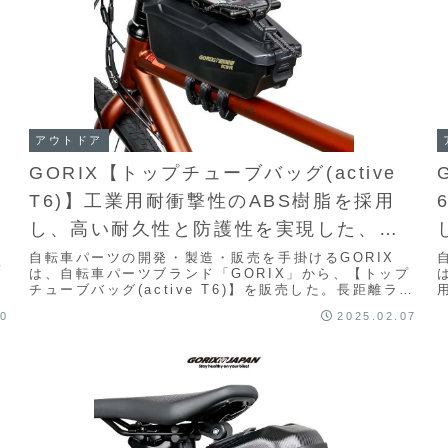
アウトドア
】
GORIX【トップチューブバッグ(active
T6)】工業用耐衝撃性のABS樹脂を採用
し、高い耐久性と防護性を実現した、ス
車
マホマウント機能を搭載トップチューブ
自転車パーツの開発・製造・販売を手掛けるGORIX
ル
は、自転車パーツブランド「GORIX」から、【トップ
バッグ
チューブバッグ(active T6)】を販売した。長距離ライ
ドや通勤・通学、ツーリングなど、さまざ...
10
2025.02.07