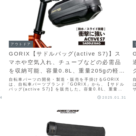
アウトドア
】
GORIX【サドルバッグ(active S7)】ス
マホや空気入れ、チューブなどの必需品
を収納可能、容量0.8L、重量205gの軽量
サドルバッグ
自転車パーツの開発・製造・販売を手掛けるGORIX
車
は、自転車パーツブランド「GORIX」から、【サドル
プ
バッグ(active S7)】を販売した。容量0.8L、重量
205gの軽量サドルバッグ。大きすぎず...
04
2025.01.31