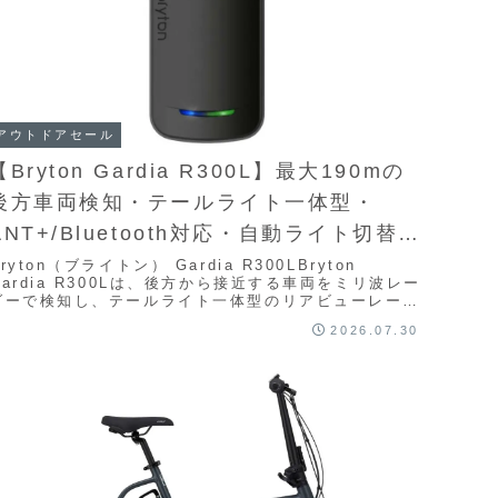
アウトドアセール
【Bryton Gardia R300L】最大190mの
後方車両検知・テールライト一体型・
ANT+/Bluetooth対応・自動ライト切替・
ブレーキランプ機能を備えたリアビュー
ryton（ブライトン） Gardia R300LBryton
Gardia R300Lは、後方から接近する車両をミリ波レー
レーダーがAmazonにて40%OFFの
ダーで検知し、テールライト一体型のリアビューレーダ
ーとしてライダーの安全性...
11,088円
2026.07.30