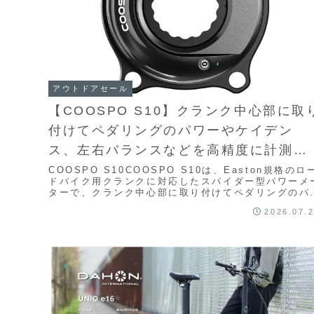
アウトドアセール
【COOSPO S10】クランク中心部に取
付けてペダリングのパワーやケイデン
ス、左右バランスなどを高精度に計測で
きるスパイダー型パワーメーターが
COOSPO S10COOSPO S10は、Easton規格のロ
ドバイク用クランクに対応したスパイダー型パワーメ
Amazonにて15%OFFの17,098円
ターで、クランク中心部に取り付けてペダリングのパ
ーやケイデンス、左右バランスなどを...
2026.07.