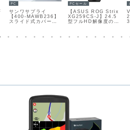
PC
PCセール
F
サンワサプライ
【ASUS ROG Strix
V
【400-MAWB236】
XG259CS-J】24.5
m
スライド式カバーの
型フルHD解像度の
開閉だけで電源が自
Fast IPSパネルを採
ト
動的にON/OFFす
用し、最大180Hzの
る、携帯性に優れた
高リフレッシュレー
超薄型ワイヤレスマ
トと1msの高速応答
ウス
を備えたゲーミング
モニターがAmazon
にて13%OFFの
18,980円