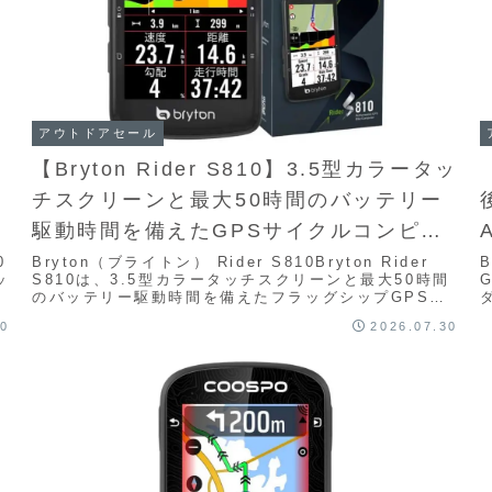
アウトドアセール
【Bryton Rider S810】3.5型カラータッ
チスクリーンと最大50時間のバッテリー
駆動時間を備えたGPSサイクルコンピュ
ーターがAmazonにて20%OFFの36,960
0
Bryton（ブライトン） Rider S810Bryton Rider
B
ッ
S810は、3.5型カラータッチスクリーンと最大50時間
円
のバッテリー駆動時間を備えたフラッグシップGPSサ
イクルコンピューター...
30
2026.07.30