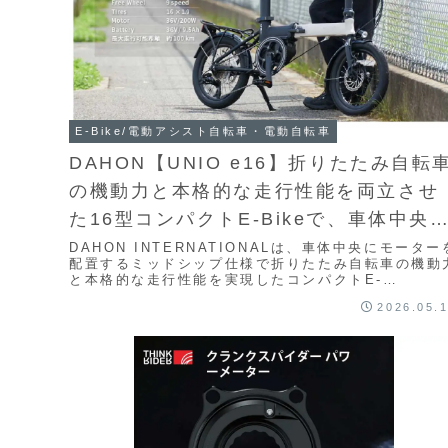
E-Bike/電動アシスト自転車・電動自転車
DAHON【UNIO e16】折りたたみ自転
の機動力と本格的な走行性能を両立させ
た16型コンパクトE-Bikeで、車体中央
クランク部にミッドシップモーターを搭
DAHON INTERNATIONALは、車体中央にモーター
配置するミッドシップ仕様で折りたたみ自転車の機動
載し、外装9段変速と組み合わせること
と本格的な走行性能を実現したコンパクトE-
Bike「UNIO e16」を5月20日に発売...
で、街乗りから坂道、長距離まで力強く
2026.05.
スムーズな走行を実現するモデル