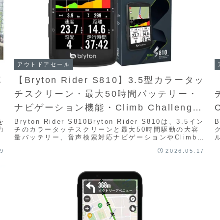
アウトドアセール
車
【Bryton Rider S810】3.5型カラータッ
チスクリーン・最大50時間バッテリー・
の
ナビゲーション機能・Climb Challenge
2.0を備えたハイエンドGPSサイクルコン
を
Bryton Rider S810Bryton Rider S810は、3.5イン
B
力
チのカラータッチスクリーンと最大50時間駆動の大容
ピューターがAmazonにて17%OFFの
量バッテリー、音声検索対応ナビゲーションやClimb
Challen...
38,300円
19
2026.05.17