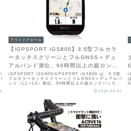
アウトドアセール
【iGPSPORT iGS800】3.5型フルカラ
ータッチスクリーンとフルGNSS＋デュ
アルバンド測位、50時間以上の超ロング
バッテリー、32GBメモリ、豊富なトレー
パ
iGPSPORT iGS800iGPSPORT iGS800 は、3.5型
i
パ
フルカラータッチスクリーンとフルGNSS＋デュアルバ
ニング・ナビ機能を備えたフラッグシッ
ンド（L1＋L5）測位、50時間以上の超ロングバッテリ
ー、32GBメモリ、...
1
プGPSサイクルコンピューターが
01
2026.05.01
Amazonにて27%OFFの39,270円