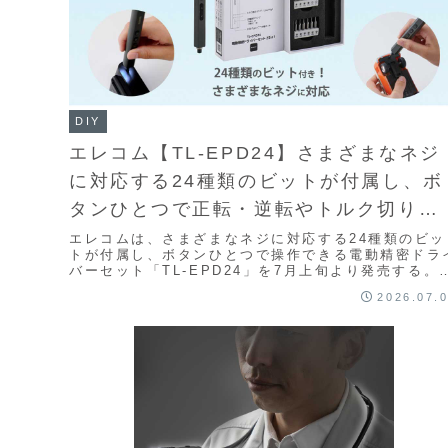
DIY
エレコム【TL-EPD24】さまざまなネジ
に対応する24種類のビットが付属し、ボ
タンひとつで正転・逆転やトルク切り替
えができ、LEDライトで手元を照らしな
エレコムは、さまざまなネジに対応する24種類のビッ
トが付属し、ボタンひとつで操作できる電動精密ドラ
がら、細かなネジにも幅広く対応できる
バーセット「TL-EPD24」を7月上旬より発売する。
頭予想価格は4,998円前後。製品概要エレコ...
電動精密ドライバーセット
2026.07.