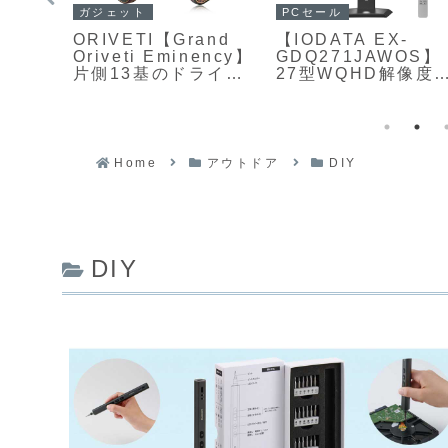
PCセール
PCセール
8】
【ASUS ROG Stri
【プリンストン
 IPSパ
XG259CS-J】24.5
ULTRAPLUS UP-
解像
型フルHD解像度の
P25W400】Fast
zの高
Fast IPSパネルを
IPS方式パネルと最
ート
用し、最大180Hzの
大400Hzの高リフレ
ゲー
高リフレッシュレー
ッシュレートを組み
が
トと1msの高速応答
合わせた24.5型フル
を備えたゲーミング
HDゲーミングモニタ
Home
アウトドア
DIY
980円
モニターがAmazon
ーがAmazonにて
にて13%OFFの
17%OFFの29,800円
18,980円
DIY