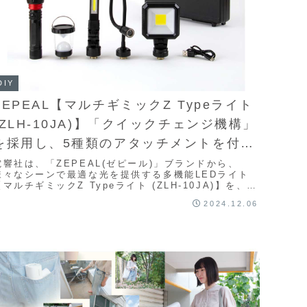
DIY
ZEPEAL【マルチギミックZ Typeライト
(ZLH-10JA)】「クイックチェンジ機構」
を採用し、5種類のアタッチメントを付け
替え可能な多機能ライト
電響社は、「ZEPEAL(ゼピール)」ブランドから、
様々なシーンで最適な光を提供する多機能LEDライト
【マルチギミックZ Typeライト (ZLH-10JA)】を、
12月上旬に発売する。本体(共通バッ...
2024.12.06