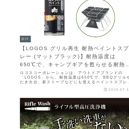
DIY
【LOGOS グリル再生 耐熱ペイントス
レー (マットブラック)】耐熱温度は
650℃で、キャンプギアを甦らせる耐熱
イントスプレー
ロゴスコーポレーションは、アウトドアブランドの
「LOGOS」から、耐熱温度は650℃で、BBQグリル
たき火台、薪ストーブなどにも使えるペイントスプレ
【LOGOS グリル再生 耐熱ペイントスプレー ...
2024.07.