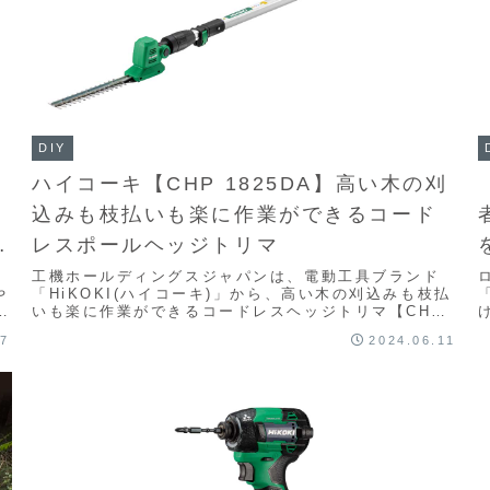
DIY
プ
ハイコーキ【CHP 1825DA】高い木の刈
込みも枝払いも楽に作業ができるコード
ペ
レスポールヘッジトリマ
工機ホールディングスジャパンは、電動工具ブランド
や
「HiKOKI(ハイコーキ)」から、高い木の刈込みも枝払
ー
いも楽に作業ができるコードレスヘッジトリマ【CHP
1825DA】とコードレスポールソー【CSP...
17
2024.06.11
で