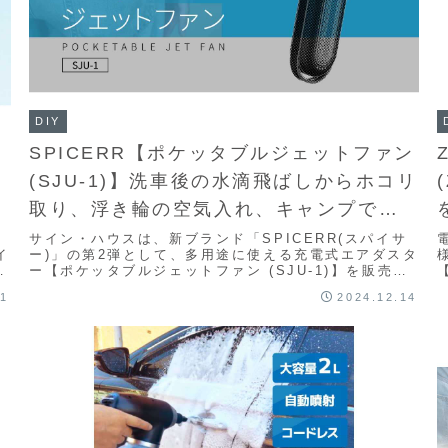
DIY
SPICERR【ポケッタブルジェットファン
(SJU-1)】洗車後の水滴飛ばしからホコリ
取り、浮き輪の空気入れ、キャンプで使
うエアマット、焚き火の火起こしなど、
サイン・ハウスは、新ブランド「SPICERR(スパイサ
イ
ー)」の第2弾として、多用途に使える充電式エアダスタ
さまざまな用途で気軽に使える充電式エ
店
ー【ポケッタブルジェットファン (SJU-1)】を販売し
た。空気を噴射し、ホコリやゴミ、水滴を...
アダスター
01
2024.12.14