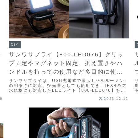
DIY
シ
サンワサプライ【800-LED076】クリッ
プ固定やマグネット固定、据え置きやハ
ンドルを持っての使用など多目的に使え
種
K
る、最大1000ルーメンLEDワークライト
サンワサプライは、USB充電式で最大1,000ルーメン
の明るさに対応、投光器としても使用でき、IPX4の防
水規格にも対応したLEDライト【800-LED076】を発
売した。最大1,000ルーメンで、高...
09
2023.12.12