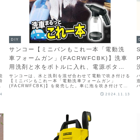
DIY
ン
サンコー【ミニバンもこれ一本「電動洗
車フォームガン」(FACRWFCBK)】洗車
用洗剤と水をボトルに入れ、電源ボタン
を押すと自動で洗剤水を噴射するUSB充
能
サンコーは、水と洗剤を混ぜ合わせて電動で吹き付ける
特
【ミニバンもこれ一本「電動洗車フォームガン」
電式フォームガン
し
(FACRWFCBK)】を発売した。車に泡を吹き付けて洗
える充電式のUSB充電式フォームガン。タンク容量
04
2024.11.13
は...