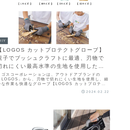
DIY
【LOGOS カットプロテクトグローブ】
親子でブッシュクラフトに最適、刃物で
切れにくい最高水準の生地を使用したグ
ローブ
ロゴスコーポレーションは、アウトドアブランドの
「LOGOS」から、刃物で切れにくい生地を使用し、細
かな作業も快適なグローブ【LOGOS カットプロテク
トグローブ】を販売した。工場などで採用されている
2024.02.22
...