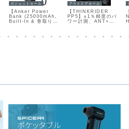
カメラ
PCセール
x
LAOWA【LAOWA
【REGZA RM-
4.5-10mm F2.8 CF
G276N】テレビ開発
O
Zoom Fisheye】
で培われた映像技術
【
採
4.5mm側では円周魚
を取り入れた7種類の
眼、10mm側では対
画質モードを備え、
角魚眼という2種類の
27型WQHD解像度と
魚眼効果を1本で自在
240Hzの高リフレッ
に切り替えられるの
シュレート、Fast
が大きな特徴のAPS-
IPSパネルを組み合
Cおよびマイクロフ
わせたゲーミングモ
ォーサーズ用に設計
ニターがAmazonに
されたズーム式フィ
て35%OFFの33,000
ッシュアイレンズ
円