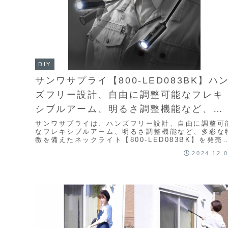
DIY
サンワサプライ【800-LED083BK】ハ
ズフリー設計、自由に調整可能なフレキ
シブルアーム、明るさ調整機能など、多
彩な特徴を備えたネックライト
サンワサプライは、ハンズフリー設計、自由に調整可
なフレキシブルアーム、明るさ調整機能など、多彩な
徴を備えたネックライト【800-LED083BK】を発売
た。首にかけるだけで両手を自由に使えるハン...
2024.12.