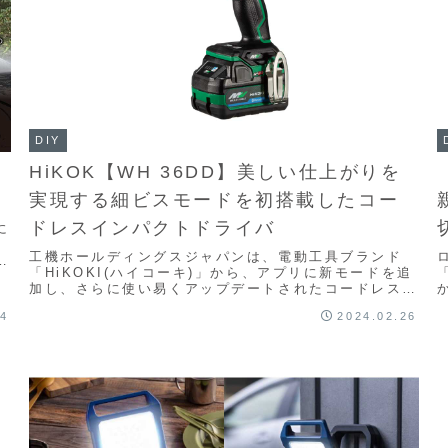
DIY
フ
HiKOK【WH 36DD】美しい仕上がりを
実現する細ビスモードを初搭載したコー
ドレスインパクトドライバ
に
な
工機ホールディングスジャパンは、電動工具ブランド
イ
「HiKOKI(ハイコーキ)」から、アプリに新モードを追
.
加し、さらに使い易くアップデートされたコードレスイ
ンパクトドライバ【WH 36DD】を発売した。...
14
2024.02.26
基