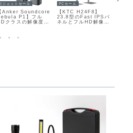
ガジェット
PCセール
ガジェ
AIAIAI【TMA-2
【LG UltraGear AI
【EDI
klou Edition】
32GX870B-B】31.5
コン
Tracks Oklou
型・4K解像度・第4
30W
Edition】モジュール
世代タンデムOLED
力アン
構造を持つ
パネルを採用し、
チミッ
Bluetoothヘッドホ
4K/240Hzとフル
イン
ンとミニマルなオン
HD/480Hzのデュア
ツイ
イヤー型ヘッドホン
ルモード、AIアップ
た2.
の数量限定シリーズ
スケーリングやAIサ
ーカー
ウンドなどのAI機能
て15%
を備えた、ハイエン
円
ド志向のゲーミング
モニターがAmazon
にて14%OFFの
179,800円