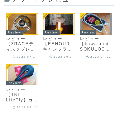
Review
Review
Review
レビュー
レビュー
レビュー
【ZRACEデ
【EENOUR
【kawasumi
ィスクブレー
キャンプラン
SOKULOCK
キローター】
タンF8】 大
(SL-01)】ロ
2024.07.17
2023.09.17
2023.07.02
お値段以上、
容量
ードバイクや
AliExpress(
4,000mAhバ
E-Bikeに最適
アリエクスプ
ッテリーを搭
な携帯性にす
レス)で購入の
載したレトロ
ぐれた結束バ
中華ブレーキ
デザインの
ンド型ダイヤ
Review
ローター
LEDランタン
ルロック
レビュー
【TNI
LiteFly】カー
ボンベースに
2023.03.12
カーボンレー
ルを採用した