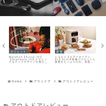
ガジェット
家電
P
ロン
Marshall【Acton IV】
レコルト【エアーオーブン
【P
ベ
【Stanmore IV】クラシッ
4L】4Lの大容量バスケットに
型
対応
クなアンプデザインを受け継
食材をたっぷり入れ、高温の
WQ
、
ぎながら、サウンドと操作性
熱風で包み込むように加熱す
ッシ
な
を大きく進化させたホームオ
ることで、余分な油を使わず
ル
施
ーディオ向けBluetoothスピ
外はカリッと中はジューシー
モニ
ニ
ーカー
に仕上げるエアーフライヤー
16
Home
アウトドア
アウトドアレビュー
アウトドアレビュー