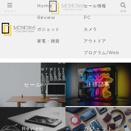
Home
セール情報
メニュー
検索
Review
PC
ガジェット
カメラ
家電・雑貨
アウトドア
プログラム/Web
注目記事
セール
Review
ガジェット