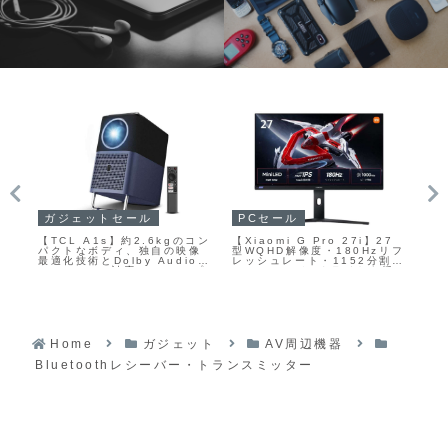
P
ガジェットセール
PCセール
MS
【TCL A1s】約2.6kgのコン
【Xiaomi G Pro 27i】27
トに
OL
パクトなボディ、独自の映像
型WQHD解像度・180Hzリフ
の
機
最適化技術とDolby Audio、
レッシュレート・1152分割
す
O
Google TV対応のフルHDプ
Mini LEDバックライトを採
ず
と
ロジェクターがAmazonにて
用した高コスパゲーミングモ
ー
つ
17%OFFの47,990円
ニターがAmazonに26%OFF
ー
シュ
の36,800円
応答
ゲ
Home
ガジェット
AV周辺機器
Bluetoothレシーバー・トランスミッター