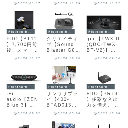
ス充電に対
応、デュアル
45mWの高出
SwitchやPS5
へと変換する
ト、ゲーム機
2025.01.17
2024.11.29
2024.11.22
応、手持ちの
「ES9069Q
力、エントリ
といったゲー
ブランド初の
対応の「ゲー
リケーブル対
」DAC構成と
ーモデルなが
ム機まで、高
Bluetoothト
ムモード」を
応有線イヤホ
クアッド
らLDAC対応
音質
ランスミッタ
搭載のドング
ンのワイヤレ
「THX
のポータブル
Bluetoothオ
ー
ル型ロスレス
ス化を可能に
AAA78＋」ア
Bluetoothヘ
ーディオ対応
Bluetoothト
Bluetoothレシーバー・トランスミッター
Bluetoothレシーバー・トランスミッター
Bluetoothレシーバー・トランスミッター
した
ンプ搭載、最
ッドホンアン
へ一気に引き
ランスミッタ
FIIO【BT11
クリエイティ
qdc【TWX II
96kHz/24bit
大650mWの
プ
上げてくれ
ー
】7,700円前
ブ【Sound
(QDC-TWX-
対応
出力を実現し
る、重さわず
後、スマート
Blaster G8】
BT-V2)】
Bluetoothレ
たフラッグシ
か3gの超小型
フォンやゲー
HDMI接続対
2pinコネクタ
シーバーアン
ップ
2024.11.22
2024.10.24
2024.09.14
Bluetoothオ
ム機にも対応
応で、PCゲー
ー採用有線イ
プ
Bluetoothア
ーディオトラ
し高音質なワ
ムはもちろん
ヤホンをワイ
ンプ
ンスミッター
イヤレス再生
ゲーム機でも
ヤレス化でき
を実現した、
手軽に使える
るBluetooth
LDAC対応の
高音質ゲーミ
TWSアダプタ
Bluetoothレシーバー・トランスミッター
Bluetoothレシーバー・トランスミッター
Bluetoothレシーバー・トランスミッター
超小型
ングDAC
ー
iFi
サンワサプラ
FIIO【BR13
Bluetoothト
audio【ZEN
イ【400-
】多彩な入出
ランスミッタ
Blue 3】
BTAD013】
力を備え、ハ
ー
aptX
aptX
イレゾ対応の
2024.08.02
2024.03.06
2023.12.06
Losslessと
Adaptive対応
Bluetooth受
LDACコーデ
のBluetooth
信機能搭載
ックをサポー
トランスミッ
USB DAC