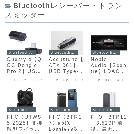
Bluetoothレシーバー・トラン
スミッター
Bluetoothレシーバー・トランスミッター
Bluetoothレシーバー・トランスミッター
Bluetoothレシーバー・トランスミッター
Questyle【Q
Acoustune【
Noble
CC Dongle
ATX-001】
Audio【Scep
Pro 2】USB
USB Type-C
tre】LDAC・
Type-Cポー
接続によりス
aptX
2026.06.27
2026.05.25
2026.04.13
トに挿すだけ
マートフォン
Adaptive・
で、iPhone
やPC、USB
aptX HDなど
やiPad、
Type-C搭載
の高品位コー
Androidスマ
ゲーム機など
デック伝送を
ートフォン、
の幅広いデバ
可能にし、さ
Bluetoothレシーバー・トランスミッター
Bluetoothレシーバー・トランスミッター
Bluetoothレシーバー・トランスミッター
Windows
イスを、高音
らにPD3.0準
FIIO【UTWS
FIIO【BTR1
FIIO【BTR11
PC、Mac、さ
質な
拠・最大45W
5 2025】非接
7】aptX
】3,520円前
らに
Bluetoothオ
チャージスル
触型ワイヤレ
Lossless対
後、最大
Nintendo
ーディオ環境
ーUSB‑Cポー