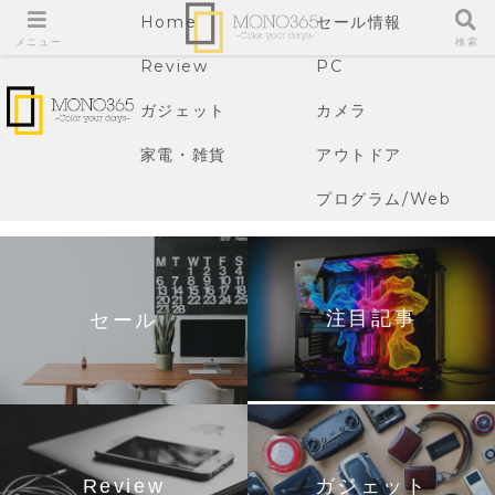
Home
セール情報
メニュー
検索
Review
PC
ガジェット
カメラ
家電・雑貨
アウトドア
プログラム/Web
注目記事
セール
Review
ガジェット