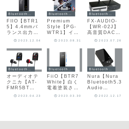
トする
ター
Bluetoothト
Bluetoothレシーバー・トランスミッター
Bluetoothレシーバー・トランスミッター
Bluetoothレシーバー・トランスミッター
ランスミッタ
FIIO【BTR1
Premium
FX-AUDIO-
ー＆レシーバ
5】4.4mmバ
Style【PG-
【WR-02J】
ー
ランス出力を
WTR1】イヤ
高音質DAC＆
搭載し低ノイ
ホンジャック
LEDレベルメ
2023.12.04
2023.08.31
2023.07.26
ズ・低歪と高
に挿すだけで
ーター搭載 ア
出力を両立し
様々な機器を
ナログ・デジ
た、
ワイヤレスで
タル3系統出
Bluetoothレ
楽しめる
力を備えた高
シーバー＆
Bluetoothオ
音質・低遅延
Bluetoothレシーバー・トランスミッター
Bluetoothレシーバー・トランスミッター
Bluetoothレシーバー・トランスミッター
USB DAC搭
ーディオトラ
のBluetooth
オーディオテ
FiiO【BTR7
Nura【Nura
載ヘッドホン
ンスミッター/
レシーバー
クニカ【AT-
White】白く
Bluetooth5.3
アンプ
レシーバー
FMR5BT
電着塗装され
Audio
MIC】マイク
たアルミニウ
Transmitter
2023.04.23
2023.03.30
2022.12.17
機能を最大限
ム合金にコー
】Qualcomm
に活かせると
ティング処理
aptX
謳う分離型FM
を施した、
Adaptive(24
トランスミッ
THX AAAア
bit/96kHz)対
ター
ンプテクノロ
応のオーディ
ジー搭載のフ
オトランスミ