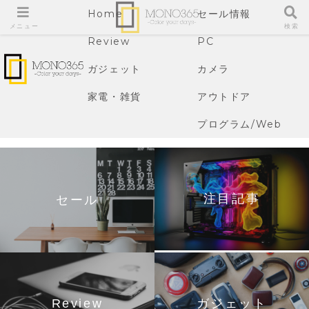
Home
セール情報
メニュー
検索
Review
PC
ガジェット
カメラ
家電・雑貨
アウトドア
プログラム/Web
注目記事
セール
Review
ガジェット