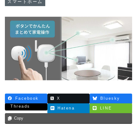
スマートホーム
Facebook
X
Bluesky
Threads
Hatena
LINE
Copy