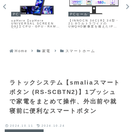
ガジェットセール
ガジェットセール
P
型・
【ハイセンス 75E80S】広視
【RORRY AuraDock（M1-
【L
野角・低反射パネルや165Hz
5000）】スマートフォン、
24
S
対応ゲームモード Pro、
Apple Watch、AirPods、
ッシ
2.1.2ch・最大60Wの空間サ
そして着脱式モバイルバッテ
Bl
ラウンドシステム、豊富なネ
リーを最大4台同時に充電でき
応
ット動画サービス対応とスマ
る、ハイブリッド設計の充電
の
ートホーム連携を備え、
スタンドがAmazonにて
る、
MiniLED Proバックライトと
33%OFFの5,999円
I
Hi-QLED量子ドットパネル、
ン
Hi-View AIエンジン Pro II
23
を組み合わせた75型4K液晶テ
Home
家電
スマートホーム
レビがAmazonにて17%OFF
の209,800円
ラトックシステム【smaliaスマート
ボタン (RS-SCBTN2)】1プッシュ
で家電をまとめて操作、外出前や就
寝前に便利なスマートボタン
2024.10.11
2024.10.24