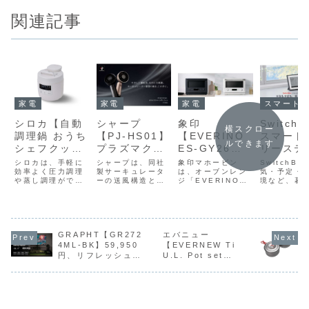
関連記事
家電
家電
家電
スマートホーム
シロカ【自動
象印
シャープ
SwitchB
横スクロー
調理鍋 おうち
【EVERINO
【PJ-HS01】
スマート
ルできます
シェフクッカ
ES-GY26】
プラズマクラ
リーステ
ー SP-
日常の「温め
スター搭載・
ョン】7.
シロカは、手軽に
象印マホービン
シャープは、同社
SwitchBo
MC2D151】
効率よく圧力調理
ムラ」や「使
は、オーブンレン
大風量・静
製サーキュレータ
のE-ink
気・予定・
や蒸し調理がで
ジ「EVERINO」
ーの送風構造とフ
境など、暮
1～3人分にち
いこなしの難
音・安全設計
ペーパー
き、音声ガイドや
シリーズから、
クロウの翼形状の
必要な情報
ょうど良い
しさ」といっ
を兼ね備えた
用し、天
「やわらか食」専
「うきレジ」機能
応用により、大風
つにまとめ
用のレシピで介護
に火加減が難しい
量とやさしい運転
ートフォン
2.4Lのコンパ
た電子レンジ
ハンディファ
予定・室
食作りにも活躍す
煮込み料理もほっ
音を両立した、プ
ずに確認で
クトサイズ
の不満を解消
ン
境など日
る、幅広い世代の
たらかしで調理で
ラズマクラスター
7.5型電子
で、業界最高
し、誰でも簡
活に必要
ニーズに応える自
きる「とろ火煮込
GRAPHT【GR272
オウルフローハン
エバニュー
ー搭載スマ
動調理鍋「自動調
み」や、市販の冷
ディファン「PJ-
ィスプレイ
4ML-BK】59,950
【EVERNEW Ti
クラスの高圧
単においしく
報をひと
理鍋 おうちシェフ
凍野菜を作って簡
HS01」を5月28
ートデイリ
円、リフレッシュレ
U.L. Pot set
力100kPaと
調理できるこ
画面に集
クッカー SP-
単に調理できる
日より発売する。
ーション」
ート240Hz＆カバー
900+1300】900ml
MC2D151」5月
「凍ったままうき
直販価格は9,900
した。直販
独自の「スマ
とを目指した
て表示す
率99％で高い色再現
と1,300mlの平型ク
28日に発売する。
レジ」を追加した
円。製品概要シャ
15,980円
ートプレッシ
26Lオーブン
マート情
のミニLEDを採用し
ッカーのセットが
ひとり暮ら...
「ES-GY26」...
ープ「...
日...
ャー技術」に
レンジ
末
た27型WQHDゲー
Amazonにて
ミングモニター
26%OFFの9,910円