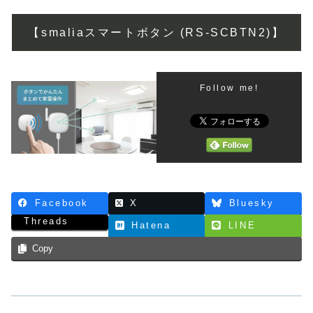
【smaliaスマートボタン (RS-SCBTN2)】
Follow me!
Facebook
X
Bluesky
Threads
Hatena
LINE
Copy