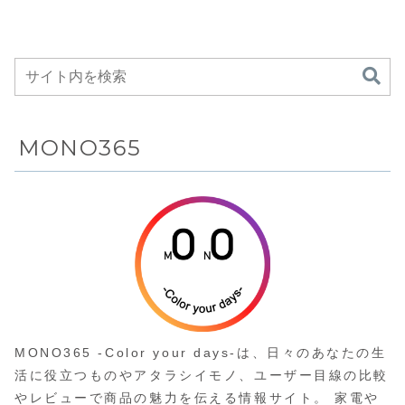
より、圧力調
理・蒸し調
理・炊飯・低
温調理まで多
彩なメニュー
を時短でこな
す“タイパ重
視”の自動調理
鍋
MONO365
MONO365 -Color your days-は、日々のあなたの生
活に役立つものやアタラシイモノ、ユーザー目線の比較
やレビューで商品の魅力を伝える情報サイト。 家電や