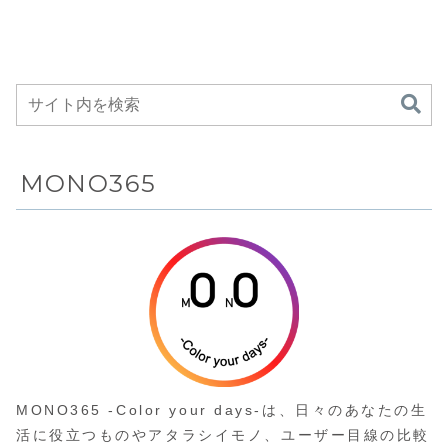
音性と省
えた“屋内外兼
リ、512GB NVMe
Snapdragon 7s
SSDを搭載し、
Gen 4、
性、さら
用”の高機能ポ
14.0型WUXGA・
12000mAhバッテリ
Type-C
ータブルファ
16:10 IPSディスプ
ー、Dolby Atmos
によるモ
ン
レイ、MIL-STD-
対応クアッドスピー
ルバッテ
810H準拠の堅牢
カー、33W急速充
対応、D
性、Thunderbolt 4
電・27Wリバース充
対応USB4ポートな
電、Xiaomi
バーター
どを備えたモバイル
HyperOS 2のスマ
ターとス
ノートPC
ホ連携などを備えた
ト家電連
高コスパタブレット
備えた卓
がAmazonにて
MONO365
サーキュ
10%OFFの44,980
円
ター
MONO365 -Color your days-は、日々のあなたの生
活に役立つものやアタラシイモノ、ユーザー目線の比較