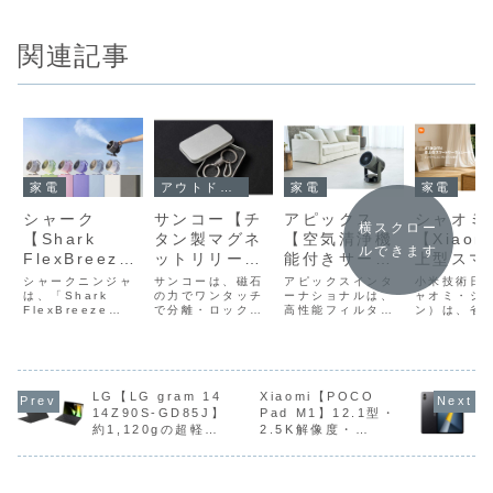
関連記事
家電
家電
家電
アウトドア・キャンプ
アピックス
シャオミ
シャーク
サンコー【チ
横スクロー
【空気清浄機
【Xiaom
【Shark
タン製マグネ
ルできます
能付きサーキ
上型スマ
FlexBreeze
ットリリーサ
ュレーター
サーキュ
HydroGo コ
ー】耐荷重
アピックスインタ
小米技術日
シャークニンジャ
サンコーは、磁石
AFC-910R】
ーナショナルは、
ター】コ
ャオミ・ジ
ードレスサー
は、「Shark
30kgの強靭な
の力でワンタッチ
高性能フィルター
ン）は、省
FlexBreeze
で分離・ロックが
PM2.5を約
クトなボ
キュレーター
ロック機構と
によるPM2.5の除
ス設計で設
HydroGo（シャ
できる「チタン製
99％除去する
に1180m
ファン】最大
軽量チタンボ
去と20畳まで届く
はA4用紙の
ーク フレックスブ
マグネットリリー
送風機能を備えた
分、背面ハ
リーズ ハイドロゴ
サー
空気清浄機能
のパワフ
20m先まで届
ディを備えた
空気清浄機能付き
付きで持ち
ー）コードレスサ
(TNCN26CSL)」
と、20畳まで
風量と最
くパワフルな
マグネット式
サーキュレーター
すく、Type
ーキュレーターフ
を発売した。直販
届く強力な送
10mの
送風性能と、
リリーサー
「空気清浄機能付
汎用ポート
ァン」に、ライフ
LG【LG gram 14
価格は3,680円。
Xiaomi【POCO
きサーキュレータ
装。モバイ
スタイルに合わせ
製品概要「チタン
14Z90S-GD85J】
Pad M1】12.1型・
風性能を1台
能、上下
最大12時間の
ー AFC-910R」
テリー（出力
て選べる新色を追
製マグネットリリ
約1,120gの超軽
2.5K解像度・
に集約したサ
100°・
コードレス駆
を5月上旬に発売
以上、出力電
加した。店頭予想
ーサー」は、サン
量・薄型ボディに、
120Hzリフレッシュ
する。店頭予想価
または12V
価格は19,800
コーが展開する
ーキュレータ
120°の
動、さらにミ
Core Ultra 7
レートの大画面ディ
格は22,000円
またはPD対
円。製品概要「...
THANKO ブラン
ー
振り機能
スト機能を備
155Hと32GBメモ
スプレイと、
前...
らも給電...
ドから発売...