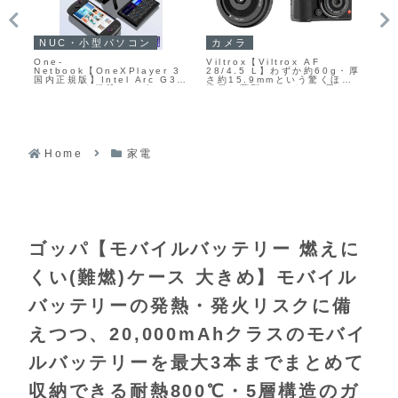
ガジェットセール
ガ
アウトドアセール
【水月雨 Robin’s
【X
【Anker Solix C300
・厚
Earphones】10mmダイナ
薄
Portable Power
ど
ミックドライバーと6mm環状
デ
Station】288Whクラスのバ
フル
平面ドライバーを組み合わせ
で
ッテリー容量を備えたコンパ
たハイブリッド構成と、
源
クトなポータブル電源であり
LDAC・LC3対応の
ポ
ながら、ACポートや高出力
Bluetooth 5.4を備えた「崩
Am
USB-Cポートなど合計8ポー
壊：スターレイル」とのコラ
59
トを搭載し、最大360Wの出
ボ完全ワイヤレスイヤホンが
力に対応するモデルが
Amazonにて20%OFFの
Amazonにて20%OFFの
12,100円
27,990円から
Home
家電
ゴッパ【モバイルバッテリー 燃えに
くい(難燃)ケース 大きめ】モバイル
バッテリーの発熱・発火リスクに備
えつつ、20,000mAhクラスのモバイ
ルバッテリーを最大3本までまとめて
収納できる耐熱800℃・5層構造のガ