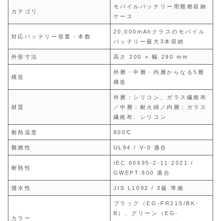
モバイルバッテリー用難燃収納
カテゴリ
ケース
20,000mAhクラスのモバイル
対応バッテリー容量・本数
バッテリー最大3本収納
外形寸法
高さ 200 × 幅 290 mm
外層・中層・内層からなる5層
構造
構造
外層：シリコン、ガラス繊維布
材質
／中層：耐火綿／内層：ガラス
繊維布、シリコン
耐熱温度
800℃
難燃性
UL94 / V-0 適合
IEC 60695-2-11:2021 /
耐熱性
GWEPT:800 適合
撥水性
JIS L1092 / 3級 準拠
ブラック（EG-FR21S/BK-
B）、グリーン（EG-
カラー