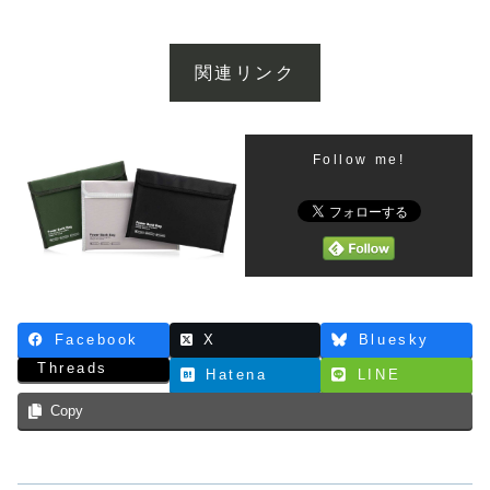
関連リンク
Follow me!
Facebook
X
Bluesky
Threads
Hatena
LINE
Copy