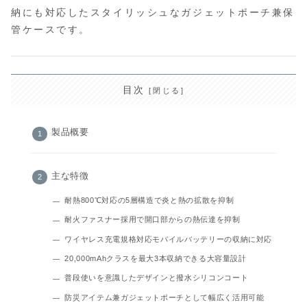
納にも対応したスタイリッシュなガジェットポーチ兼保
管ケースです。
目次
製品概要
主な特徴
耐熱800℃対応の5層構造で炎と熱の拡散を抑制
耐火ファスナー採用で開口部からの熱伝達を抑制
ワイヤレス充電規格対応モバイルバッテリーの収納に対応
20,000mAhクラスを最大3本収納できる大容量設計
普段使いを意識したデザインと撥水シリコンコート
防災アイテム兼ガジェットポーチとして幅広く活用可能