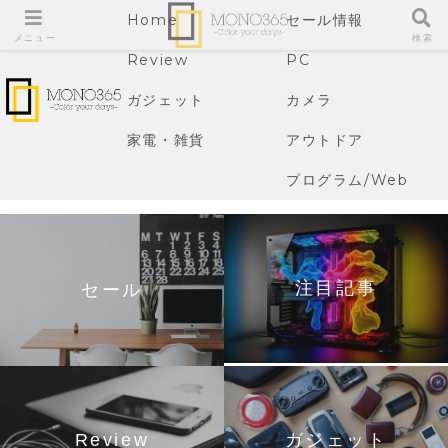
Home
セール情報
メニュー
検索
Review
PC
ガジェット
カメラ
家電・雑貨
アウトドア
プログラム/Web
注目記事
セール
Review
ガジェット