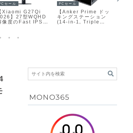
ガジェ
PCセール
PCセール
ベルキ
【Xiaomi G27Qi
【Anker Prime ドッ
Swit
2026】27型WQHD
キングステーション
ッテ
解像度のFast IPSパ
(14-in-1, Triple
ップ】N
ネルと最大200Hzリ
Display,
Swi
フレッシュレート、
DisplayLink)】14種
され
1ms応答速度を備え
類のポートをひとつ
基づ
た高コスパゲーミン
の筐体に集約し、最
とマ
グモニターが
大3画面同時出力とノ
の専
Amazonにて
ートPCへの高出力給
テリ
13%OFFの24,800円
電を両立したハイエ
充電
ンドUSBドックが
Amazonにて
30%OFFの27,990円
4
モ
MONO365