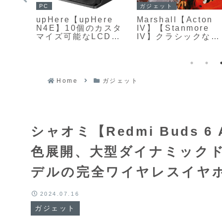
PC
ガジェット
upHere【upHere
Marshall【Acton
N4E】10個のカスタ
IV】【Stanmore
e
マイズ可能なLCDボ
IV】クラシックなア
n】
タンと4つのロータリ
ンプデザインを受け
のバッ
ーノブを搭載したス
継ぎながら、サウン
えた
トリームコントロー
ドと操作性を大きく
ータ
ラー
進化させたホームオ
なが
ーディオ向け
や高出
Home
ガジェット
Bluetoothスピーカ
トなど
ー
搭載
Wの出
デル
シャオミ【Redmi Buds 6
990円
色展開、大型ダイナミック
デルの完全ワイヤレスイヤ
2024.07.16
ガジェット