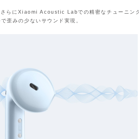
にXiaomi Acoustic Labでの精密なチューニン
ルで歪みの少ないサウンド実現。