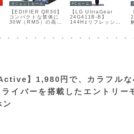
PCセール
ガジェットセール
【LG UltraGear
【EDIFIER QR30】
24G411B-B】
コンパクトな筐体に
144Hzリフレッシュ
30W（RMS）の高出
レートと1ms
力アンプと2.75イン
Motion Blur
チミッドバス＋0.75
Reduction、VRRに
インチシルクドーム
対応することで、滑
ツイーターを搭載し
らかで残像の少ない
た2.0アクティブスピ
ゲーム映像を実現す
ーカーがAmazonに
る、23.8型フルHD
て15%OFFの14,433
解像度のIPSパネル
円
を採用したゲーミン
グモニターが
 Active】1,980円で、カラフルな
Amazonにて
23%OFFの12,980円
ドライバーを搭載したエントリー
ホン