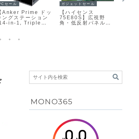
ガジェットセール
PCセ
PCセール
【Anker MagGo
【TIT
【Xiaomi G Pro
ireless Charging
U25
27i】27型WQHD解
tation (Foldable
HD解
像度・180Hzリフレ
3-in-1) ピカチュウ
620
ッシュレート・1152
モデル】Qi2対応のマ
ッシ
分割Mini LEDバック
グネット式ワイヤレ
たUlt
ライトを採用した高
ス充電を軸に、スマ
ネル
コスパゲーミングモ
ートフォン・Apple
グモ
ニターがAmazonに
Watch・ワイヤレス
Ama
26%OFFの36,800円
イヤホンを同時に充
10%O
電できる3-in-1タイ
プの充電ステーショ
ンがAmazonに
ド
31%OFFの10,990円
MONO365