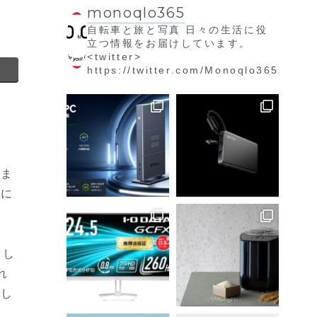
monoqlo365
自転車と旅と写真
日々の生活に役
立つ情報をお届けしています。
<twitter>
https://twitter.com/Monoqlo365
さま
在に
とし
れ
とし