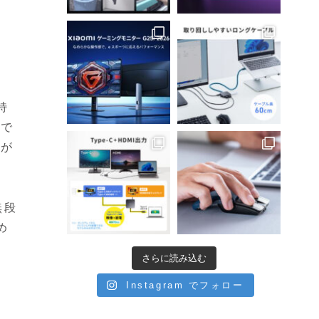
特
けで
とが
無段
め
さらに読み込む
Instagram でフォロー