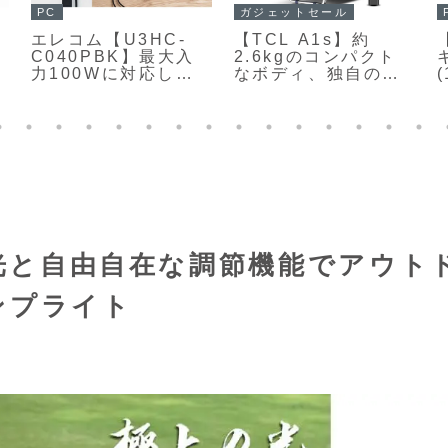
ガジェット
アウトドアセール
フィリップス
【Anker Solix
【Philips
W
C1000 Gen 2】容量
ル
TAV2000】1950年
S
1024Whと定格出力
代のラジオを思わせ
1550Wを備え、世界
る丸みを帯びたレト
最速クラスの約54分
ロデザインに、
フル充電と世界最小
Bluetooth 5.4対応
クラスのコンパクト
ト
やFMラジオ、カラー
さを両立したポータ
ディスプレイ、充電
ブル電源がAmazon
式バッテリーなど現
にて37%OFFの
代的な機能をぎゅっ
62,990円
と詰め込んだポータ
ブルBluetoothスピ
配光と自由自在な調節機能でアウト
ーカー兼ワイドFMラ
ジオ
ンプライト