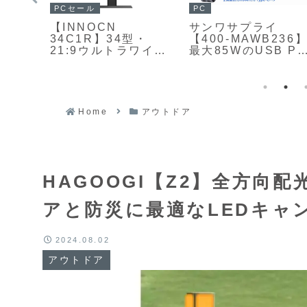
ガジェットセール
PC
【Anker Prime
ソースネクスト
視野
Power Bank
【DIGI+15.6インチ
ルや
(9600mAh, 65W,
ワイヤレス モバイ
ームモ
Fusion)】最大65W
ディスプレイ DGP-
出力と9600mAhのバ
WMD1501】
60W
ッテリー容量を備え
MiracastとAirPlay
ドシ
たモバイルバッテリ
に対応し、ケーブル
ネッ
ー兼USB急速充電器
なしでPCやスマー
Home
アウトドア
対応
がAmazonに
フォン、タブレット
ム連
27%OFFの10,990円
の画面を拡張できる
LED
薄型・軽量の15.6型
トと
モバイルモニター
子ドット
HAGOOGI【Z2】全方向
w AI
IIを組
4K液
アと防災に最適なLEDキャ
zon
の
2024.08.02
アウトドア