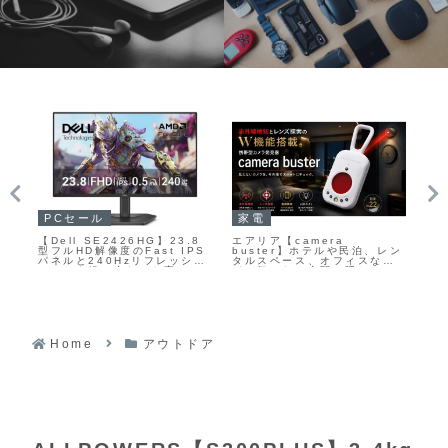
アウトドア
P
PCセール
EcoFlow【EcoFlow 110W
up
【Pixio PX24Q Pro】23.8
レン
軽量両面ソーラーパネル】約
最
型のコンパクトな筐体に
3.3kgの軽量設計と両面受光
シ
WQHD解像度と180Hzリフレ
メ
による高効率発電を両立した
動
ッシュレート、Fast IPSパネ
ッ
折りたたみ式ソーラーパネル
を
ルを組み合わせたゲーミング
器
ラ
モニターがAmazonにて
16%OFFの29,400円
Home
アウトドア