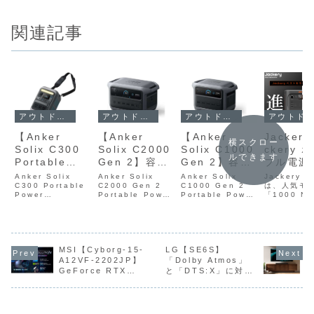
関連記事
アウトド
アウトドアセール
アウトドアセール
アウトドアセール
Jacker
【Anker
【Anker
【Anker
横スクロー
ckery 
Solix C300
Solix C2000
Solix C1000
ルできます
ブル電源
Portable
Gen 2】容量
Gen 2】容量
1000 N
Power
2048Wh・定
1024Whと定
Jackery J
Anker Solix
Anker Solix
Anker Solix
V3】容
は、人気モ
Station】
C300 Portable
格出力2000W
C2000 Gen 2
格出力1550W
C1000 Gen 2
「1000 N
Power
Portable Power
Portable Power
1024W
288Wh・AC
を備えなが
を備え、世界
り進化した
StationAnker
StationAnker
StationAnker
格1500
最大300W・
ら、2000Wh
最速クラスの
「Jacker
Solix C300
Solix C2000
Solix C1000
クリ） ポー
Portable Power
Gen 2 Portable
Gen 2 Portable
出力を備
USB‑C最大
帯として世界
約54分フル充
電源 1000
Station は、
Power Station
Power Station
つ、従来
140W・8ポー
最小クラスの
電と世界最小
V3」を7月
288Wh・AC最大
は、容量
は、約1,000Wh
19％の
ト搭載・約
サイズと約
クラスのコン
発売した。
300W・USB‑C最
MSI【Cyborg-15-
2048Wh・定格出
LG【SE6S】
クラスの大容量を
「ポータブ
大140W・8ポー
力2000Wを備え
備えながら、本体
A12VF-2202JP】
「Dolby Atmos」
と約10.
4.1kg・68分
19kgの軽量化
パクトさを両
1000 New
ト搭載・約
ながら、2...
サイ...
GeForce RTX
と「DTS:X」に対応
軽量ボデ
で満充電を実
を実現した大
立したポータ
が109,80
4.1k...
4060搭載し、気軽
した最大出力100W
「ポ...
実現した
現した小型ポ
容量ポータブ
ブル電源が
に持ち運べるスケル
の3.0chサウンドバ
タブル電
ータブル電源
ル電源が
Amazonにて
トンゲーミングノー
ー
がAmazonに
Amazonにて
37%OFFの
トPCがAmazonに