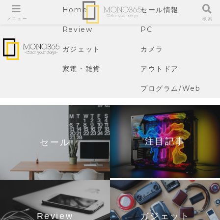
Home
セール情報
メニュー
検索
Review
PC
ガジェット
カメラ
家電・雑貨
アウトドア
プログラム/Web
注目記事
セール
Review
ガジェット