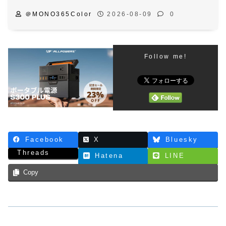
＠MONO365Color
2026-08-09
0
Follow me!
Facebook
X
Bluesky
Threads
Hatena
LINE
Copy