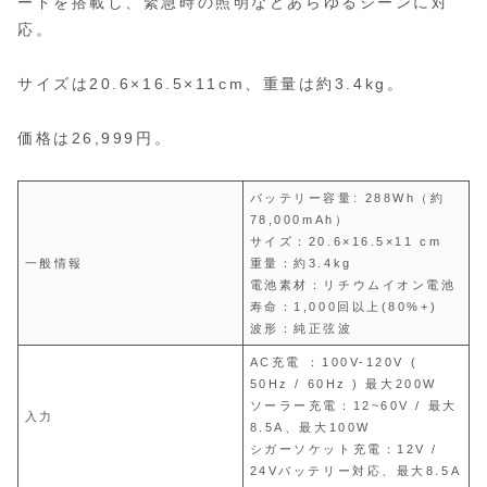
ードを搭載し、緊急時の照明などあらゆるシーンに対
応。
サイズは20.6×16.5×11cm、重量は約3.4kg。
価格は26,999円。
バッテリー容量: 288Wh（約
78,000mAh）
サイズ：20.6×16.5×11 cm
一般情報
重量：約3.4kg
電池素材：リチウムイオン電池
寿命：1,000回以上(80%+)
波形：純正弦波
AC充電 ：100V-120V (
50Hz / 60Hz ) 最大200W
ソーラー充電：12~60V / 最大
入力
8.5A、最大100W
シガーソケット充電：12V /
24Vバッテリー対応、最大8.5A