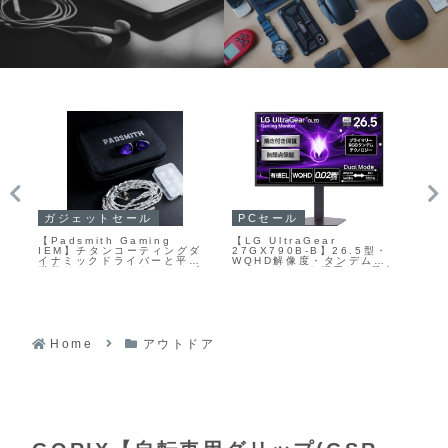
ガジェットセール
PCセール
ア
】最
【Padsmith Gaming
【LG UltraGear
【B
ュレ
IEM】チタンコーティングダ
27GX790B-B】26.5型・
最
イナミックドライバーと平面
WQHD解像度・タンデム
テ
磁気ドライバーによるハイブ
OLEDパネルを採用し、最大
AN
、
リッド構成を採用し、ゲーム
540Hzという超高リフレッシ
ラ
内の足音などの定位を意識し
ュレートに対応したハイエン
機
ル
つつ音楽鑑賞でも楽しめるよ
ドゲーミングモニターが
ダー
タ
うにチューニングされたイン
Amazonにて15%OFFの
の1
Fの
イヤーモニターがAmazonに
109,800円
て15%OFFの14,875円
Home
アウトドア