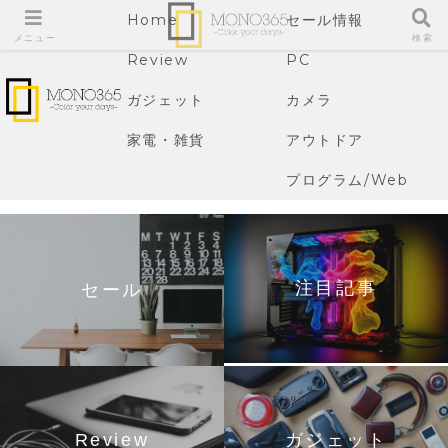
Home
セール情報
メニュー
検索
Review
PC
ガジェット
カメラ
家電・雑貨
アウトドア
プログラム/Web
注目記事
セール
Review
ガジェット