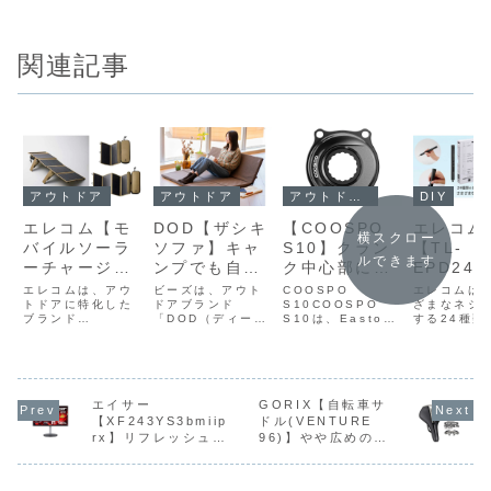
関連記事
アウトドア
アウトドア
アウトドアセール
DIY
エレコム【モ
DOD【ザシキ
【COOSPO
エレコム
横スクロー
バイルソーラ
ソファ】キャ
S10】クラン
【TL-
ルできます
ーチャージャ
ンプでも自宅
ク中心部に取
EPD24
ー SOLAR-
でも使えるロ
り付けてペダ
ざまなネ
エレコムは、アウ
ビーズは、アウト
COOSPO
エレコムは
2】高変換効
トドアに特化した
ースタイルの
ドアブランド
リングのパワ
S10COOSPO
対応する
ざまなネジ
ブランド
「DOD（ディーオ
S10は、Easton
する24種類
率ソーラーパ
折りたたみ式
ーやケイデン
類のビッ
NESTOUT（ネス
ーディー）」か
規格のロードバイ
トが付属し
ネルと広角度
フロアソファ
ス、左右バラ
付属し、
トアウト）より、
ら、家外兼用で使
ク用クランクに対
ンひとつで
太陽の位置に合わ
える折りたたみ式
応したスパイダー
きる電動精
スタンド、大
に新色「ブラ
ンスなどを高
ンひとつ
せて角度調整可能
フロアソファ「ザ
型パワーメーター
イバーセッ
きな収納ポケ
ウン」
精度に計測で
転・逆転
な広角度スタンド
シキソファ」の新
で、クランク中心
「TL-EPD
ットを備え、
きるスパイダ
ルク切り
を付属し、現地で
エイサー
色「ブラウン」を
GORIX【自転車サ
部に取り付けてペ
7月上旬よ
電力を確保できる
発売した。価格は
ダリングのパワー
する。店頭
【XF243YS3bmiip
ドル(VENTURE
キャンプや登
ー型パワーメ
ができ、
「モバイルソーラ
19,800円。製品
やケイデンス、左
格は4,998
rx】リフレッシュレ
96)】やや広めのウ
山など電源の
ーターが
ライトで
ーチャージャー
概要「ザシキソフ
右バランスなどを
後。製品概
ートは最大180Hzま
ィングが腰を安定さ
SOLAR-2」を6月
ァ（ブラウン）」
高精度に計測でき
コムの「TL
ない場所でも
Amazonにて
を照らし
で対応のVAパネル搭
せ、長距離でも疲れ
中旬より発売し
は、アウトドアブ
るモデルです。
EPD24」
太陽光だけで
15%OFFの
ら、細か
載、23.8型フルHD
にくい設計、快適性
た。最大発電性...
ランドDODが
ANT+と...
ートパソコ..