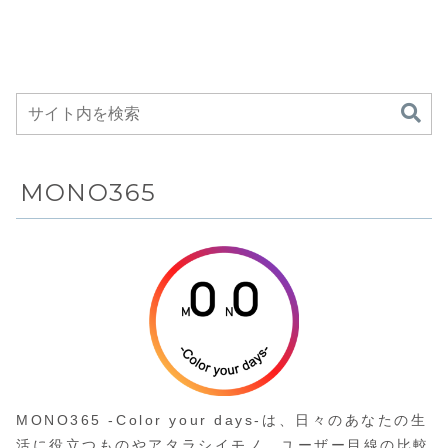
スマホやモバ
17,098円
ジにも幅
ゲーミングモニター
とパフォーマンスを
展...
がAmazonにて
両立させたショート
イルバッテリ
対応でき
17%OFFの19,800
タイプ
ーを現地充電
動精密ド
円
できるモバイ
バーセッ
ルソーラーチ
ャージャー
MONO365
MONO365 -Color your days-は、日々のあなたの生
活に役立つものやアタラシイモノ、ユーザー目線の比較