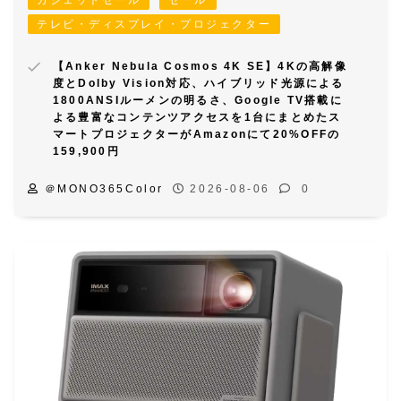
ガジェットセール
セール
テレビ・ディスプレイ・プロジェクター
【Anker Nebula Cosmos 4K SE】4Kの高解像
度とDolby Vision対応、ハイブリッド光源による
1800ANSIルーメンの明るさ、Google TV搭載に
よる豊富なコンテンツアクセスを1台にまとめたス
マートプロジェクターがAmazonにて20%OFFの
159,900円
＠MONO365Color
2026-08-06
0