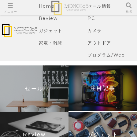
Home
セール情報
メニュー
検索
Review
PC
ガジェット
カメラ
家電・雑貨
アウトドア
プログラム/Web
注目記事
セール
Review
ガジェット