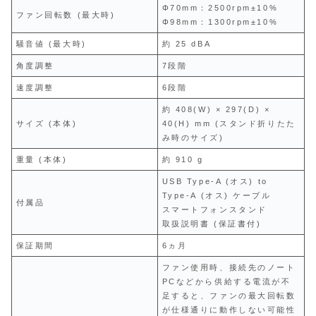
Φ70mm：2500rpm±10%
ファン回転数 (最大時)
Φ98mm：1300rpm±10%
騒音値 (最大時)
約 25 dBA
角度調整
7段階
速度調整
6段階
約 408(W) × 297(D) ×
サイズ (本体)
40(H) mm (スタンド折りたた
み時のサイズ)
重量 (本体)
約 910 g
USB Type-A (オス) to
Type-A (オス) ケーブル
付属品
スマートフォンスタンド
取扱説明書 (保証書付)
保証期間
6ヵ月
ファン使用時、接続先のノート
PCなどから供給する電流が不
足すると、ファンの最大回転数
が仕様通りに動作しない可能性