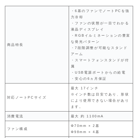
・6基のファンでノートPCを強
力冷却
・ファンの状態が一目でわかる
液晶ディスプレイ
・RGBイルミネーションの豊富
な発光パターン
商品特長
・7段階調整が可能なスタンド
アーム
・スマートフォンスタンドが付
属
・USB電源ポートからの給電
・安心の6ヵ月保証
最大 17インチ
※インチ数は目安であり、形状
対応ノートPCサイズ
により使用できない場合があり
ます。
消費電流
最大 約 1100mA
Φ70mm × 2基
ファン構成
Φ98mm × 4基