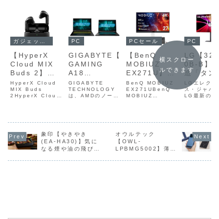
ガジェットセール
PC
PC
PCセール
【HyperX
GIGABYTE【
LG【32
【BenQ
横スクロー
Cloud MIX
GAMING
0B-B】
MOBIUZ
ルできます
Buds 2】
A18
造「タン
EX271U】27
2.4GHzドン
3WHK3JPC9
OLED」
型・4K解像
HyperX Cloud
GIGABYTE
LGエレクト
BenQ MOBIUZ
グルによる約
MIX Buds
4JH】
TECHNOLOGY
用し、従
ス・ジャパ
度・最大
EX271UBenQ
2HyperX Cloud
は、AMDのノート
LG最新の有
MOBIUZ
20msの超低
【GAMING
で輝度・
165Hzリフレ
MIX Buds 2
PC用プロセッサで
パネル（タ
EX271U は、27
遅延ワイヤレ
A16
現性が向
ッシュレー
は、USB Type-C
あるAMD Ryzen
OLED）を
インチ・4K解像
ドングルによる
7 260と、
た31.5型4
度・最大165Hzリ
ス接続と、
3VHK3JP89
た31.5型
ト・1ms応答
2.4GHzワイヤレ
NVIDIAの最新
度ゲーミン
フレッシュレー
Bluetooth
3SH】Ryzen
解像度ゲ
速度に対応
ス接続と
GPUである
ター
ト・1ms応答速度
5.3 LE
7 260プロセ
ングモニ
し、HDMI
Bluetooth
NVIDIA
「32GX87
象印【やきやき
オウルテック
に対応し、HDMI
5.3（LE Audio
GeForce RTX
B」と、44.
2.1やUSB
(EA-HA30)】気に
【OWL-
Audioを両立
ッサと
2.1やUSB
対応）の両方を備
50シリーズを搭載
5K2K解像
Type‑C、KVM機
なる煙や油の飛び散
LPBMG5002】薄型
した完全ワイ
NVIDIA
Type‑C、
えた完全ワイヤレ
したAIゲーミング
機ELゲーミ
能、AIベースの映
りを抑える「深型穴
カードサイズで持ち
ス...
ノート
ニター
像エンジン「P...
ヤレスゲーミ
GeForce
KVM機能、AI
あき焼肉プレート」
運びにも便利な、マ
PC「GAMING...
「45GX95
ングイヤホン
RTX 50シリ
ベースの映像
を採用したホットプ
グネット式ワイヤレ
B」の予約販売
がAmazonに
ーズ Laptop
エンジン
レート
ス充電が可能なモバ
イルバッテリー
て13%OFFの
GPUを搭載
「PixSoul」
23,980円
し、AI処理性
やコントラス
能とゲーミン
ト自動調整
グ性能を両立
「Shadow