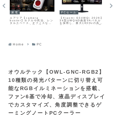
家電
ガ
PCセール
ンク
エアリア【camera
【T
【Xiaomi G34WQi 2026】
ン
buster】ホテルや民泊、レン
C
34型UWQHD曲面VAパネル
左
タルスペース、オフィスな
4
を採用し、最大180Hzの高リ
計
ど、気になる空間に隠しカメ
10
フレッシュレートと1msの高
ー
ラがないかをその場でチェッ
ー
速応答、HDR400対応、DCI-
クできる携帯型カメラ発見器
Ty
P3 95％／sRGB 100％の広
と
色域を備えたゲーミングモニ
ルが
ターがAmazonにて11%OFF
13
の36,980円
Home
PC
オウルテック【OWL-GNC-RGB2】
10種類の発光パターンに切り替え可
能なRGBイルミネーションを搭載、
ファン6基で冷却、液晶ディスプレイ
でカスタマイズ、角度調整できるゲ
ーミングノートPCクーラー