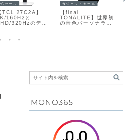
PCセール
PC
ガジェットセール
【TCL 27C2A】
エレコ
【final
4K/160Hzと
KHU
TONALITE】世界初
FHD/320Hzのデュ
ソコ
の音色パーソナライ
アルモード、量子ド
ード、
ズ技術「DTAS for
ット×1196ゾーン
対応
Personalized
Mini LEDバックライ
スマ
Timbre」を搭載した
トを採用した27型4K
る、
フラッグシップ完全
ゲーミングモニター
のパ
ワイヤレスイヤホン
がAmazonにて
がAmazonにて
14%OFFの59,800円
5%OFFの34,800円
軽
カ
MONO365