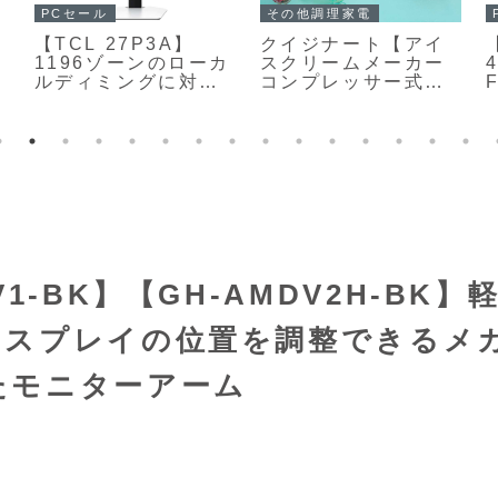
PCセール
その他調理家電
【TCL 27P3A】
クイジナート【アイ
1196ゾーンのローカ
スクリームメーカー
ルディミングに対応
コンプレッサー式】
したQD-Mini LEDバ
本体に冷却機能を内
ックライトを採用し
蔵し、事前冷却不要
た27型WQHDゲーミ
でアイスクリームや
ングモニターが
シャーベット、フロ
Amazonにて
ーズンヨーグルトを
17%OFFの49,800円
手軽に楽しめるアイ
スクリームメーカー
-BK】【GH-AMDV2H-BK】
ィスプレイの位置を調整できるメ
たモニターアーム