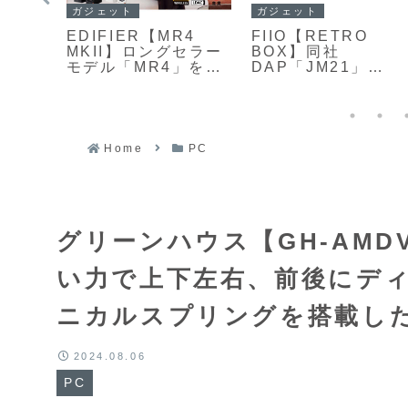
ガジェット
ガジェット
-
EDIFIER【MR4
FIIO【RETRO
ビ開発
MKII】ロングセラー
BOX】同社
技術
モデル「MR4」をベ
DAP「JM21」
種類の
ースに、Bluetooth
「M21」「M33シリ
え、
6.0対応やハイレゾワ
ーズ」と一体化でき
像度と
イヤレス認証、バイ
る専用設計のレトロ
フレッ
アンプ駆動、高出力
調Bluetoothスピー
st
化など大幅なアップ
カー
Home
PC
組み合
グレードを施したア
グモ
クティブスタジオモ
onに
ニタースピーカー
,000
グリーンハウス【GH-AMDV1
い力で上下左右、前後にデ
ニカルスプリングを搭載し
2024.08.06
PC