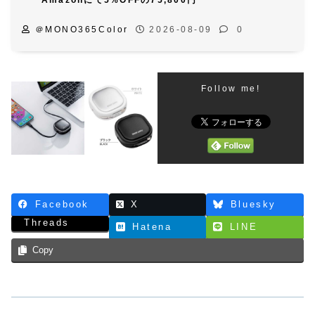
Amazonにて5%OFFの75,800円
＠MONO365Color
2026-08-09
0
Follow me!
Facebook
X
Bluesky
Threads
Hatena
LINE
Copy