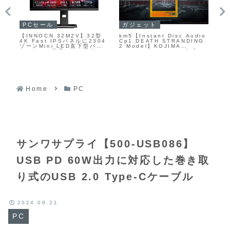
PCセール
ガジェット
ガ
【INNOCN 32M2V】32型
km5【Instant Disc Audio
AV
4K Fast IPSパネルに2304
Cp1 DEATH STRANDING
ゴ
な仕
ゾーンMini LED直下型バッ
2 Model】KOJIMA
採
間の
クライトと量子ドット技術を
PRODUCTIONSとの公式コ
や
手
組み合わせ、HDR1000対
ラボレーションによって生ま
ノ
カ
応・最大160Hzリフレッシュ
れた数量限定のワイヤレスCD
L
レート・1ms応答速度を備え
プレーヤー
ハ
たゲーミングモニターが
の
Amazonにて28%OFFの
音
71,231円
さ
10
Home
PC
サンワサプライ【500-USB086】
USB PD 60W出力に対応した巻き取
り式のUSB 2.0 Type-Cケーブル
2024.08.21
PC