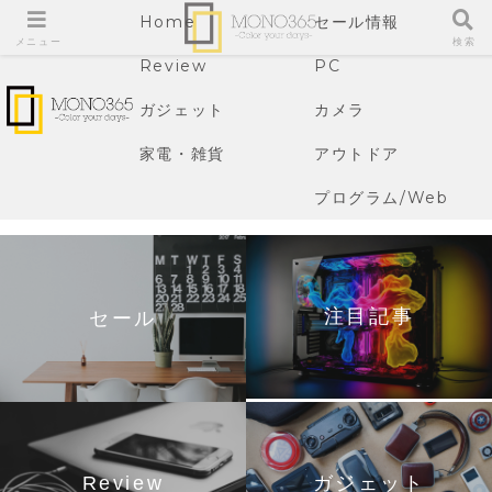
Home
セール情報
メニュー
検索
Review
PC
ガジェット
カメラ
家電・雑貨
アウトドア
プログラム/Web
注目記事
セール
Review
ガジェット