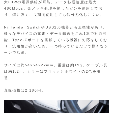
大60Wの電源供給が可能。データ転送速度は最大
480Mbps。金メッキ処理を施したピンを使用してお
り、錆に強く、長期間使用しても信号劣化しにくい。
Nintendo SwitchやUSB2.0機器とも互換性があり、
様々なデバイスの充電・データ転送をこれ1本で対応可
能。Type-Cポートを搭載している機器に対応をしてお
り、汎用性が高いため、一つ持っているだけで様々なシ
ーンで活躍。
サイズは約54×54×22mm、重量は約19g。ケーブル長
は約1.2m。カラーはブラックとホワイトの2色を用
意。
直販価格は2,180円。