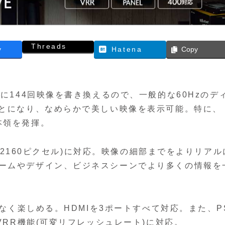
Threads
y
Hatena
Copy
間に144回映像を書き換えるので、一般的な60Hzのデ
ことになり、なめらかで美しい映像を表示可能。特に、
本領を発揮。
0×2160ピクセル)に対応。映像の細部までをよりリアル
ゲームやデザイン、ビジネスシーンでより多くの情報を
。
となく楽しめる。HDMIを3ポートすべて対応。また、P
VRR機能(可変リフレッシュレート)に対応。