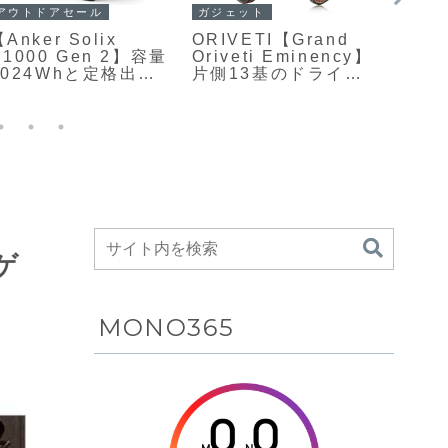
ガジェット
アウト
アウトドアセール
ORIVETI【Grand
Jack
Anker Solix
Oriveti Eminency】
ポー
C1000 Gen 2】容量
片側13基のドライバ
1000
1024Whと定格出力
ーを搭載したトライ
102
1550Wを備え、世界
ブリッド構成によ
150
最速クラスの約54分
り、力強い低域、情
えつつ
フル充電と世界最小
報量豊かな中域、精
の小型
クラスのコンパクト
密で伸びやかな高域
の軽
さを両立したポータ
をバランス良くまと
した
ブル電源がAmazon
め上げ、音楽的で没
にて37%OFFの
入感の高いサウンド
62,990円
を追求したハイエン
ドイヤホン
Kゲ
MONO365