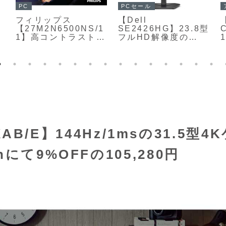
PC
PCセール
フィリップス
【Dell
【
【27M2N6500NS/1
SE2426HG】23.8型
1】高コントラストと
フルHD解像度の
広色域、そして
Fast IPSパネルと
144Hzの高速リフレ
240Hzリフレッシュ
ッシュレートを備
レートを組み合わせ
え、26.5型・QD-
た高コスパゲーミン
OLEDパネルを採用
グモニターが
したWQHDゲーミン
Amazonにて
グモニター
17%OFFの14,980円
XAB/E】144Hz/1msの31.5型4
て9%OFFの105,280円