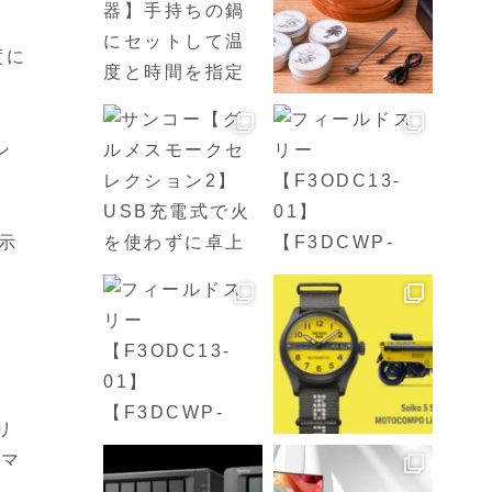
度に
ン
示
リ
タマ