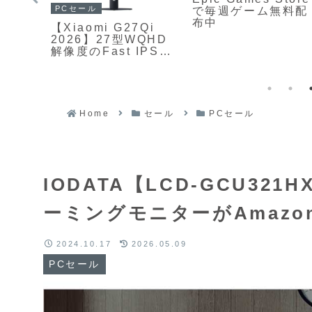
PCセール
で毎週ゲーム無料配
布中
【Xiaomi G27Qi
4K
2026】27型WQHD
ルに
解像度のFast IPSパ
i
ネルと最大200Hzリ
ックラ
フレッシュレート、
ト技
1ms応答速度を備え
、
た高コスパゲーミン
応・最
グモニターが
Home
セール
PCセール
レッシ
Amazonにて
s応答
13%OFFの24,800円
ーミ
IODATA【LCD-GCU321H
231円
ーミングモニターがAmazonに
2024.10.17
2026.05.09
PCセール