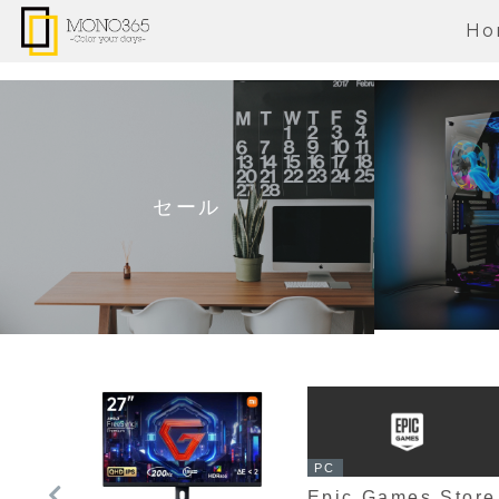
Ho
セール
PC
Epic Games Store