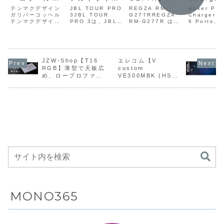
(250W, 
直火調理対
ー構成・ハイ
4K/160Hz フ
Anker Pri
テンマクデザイン
JBL TOUR PRO
REGZA RM-
Ports,
Charger (
応・フライパ
ガリバーコッヘル
ブリッド
3JBL TOUR
ルHD/320Hz
G277RREGZA
6 Ports,
テンマクデザイン
PRO 3は、JBL初
RM‑G277R は、
GaN)】
ンとして使え
ANC・LDAC
のデュアルモ
GaN)Anke
「ガリバーコッヘ
のデュアルドライ
4K 160Hz × フ
USB‑C×
る蓋付き・
対応・
ード×Fast
Prime Cha
ル」は、直火調理
バー構成と進化し
ルHD 320Hz の
(250W, 6
対応・フライパン
たスマート充電ケ
デュアルモード ×
USB‑A×
SUS304ステ
Auracast対
IPS×HDR40
Ports, Ga
として使える蓋付
ースを備えたフラ
Fast IPS ×
合計6ポ
ンレス製・
応スマート充
0×USB‑C
は、最大25
き・SUS304ステ
ッグシップ完全ワ
HDR400 ×
を備え、
500/800/100
電ケース・ト
65W給電
力に対応し
ンレス製・
JZW-Shop【T16
イヤレスイヤホン
エレコム【V
USB‑C 65W給電
置き型のUS
500/800/1000c
で、ハイレゾワイ
× HDMI 2.1 ×
RGB】薄型で天板広
custom
最大250
0ccの目盛り
ランスミッタ
×HDMI
充電器で、
cの目盛り付きとい
ヤレス対応LDAC
Adaptive‑Sy...
め、ロープロファイ
VE300MBK (HS-
単ポート
付きという特
ー機能などを
2.1×Adaptiv
USB-C...
う特徴を備えた、
やトゥルーアダプ
ルのスイッチを搭載
VE300MBK)】FPS
焚き火調理に最適
ティブノイズキャ
140Wの
徴を備えた大
備えたフラッ
e‑Syncを搭
した16ボタンのレバ
ゲームの「足音」を
な大型コッヘルで
ンセリング...
出力に対
型コッヘルが
グシップ完全
載した27型ゲ
ーレスアケコンが
確実に捉えるため、
す。...
た据え置
Amazonにて
ワイヤレスイ
ーミングモニ
Amazonにて
周波数特性にこだわ
20%OFFの11,679
り抜いた独自開発の
急速充電
10%OFFの
ヤホンが
ターが
円
ドライバーを採用し
Amazo
4,449円
Amazonにて
Amazonにて
たカナル型ゲーミン
23%OF
21%OFFの
13%OFFの
グイヤホン
15,400
28,440円
70,000円
MONO365