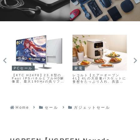
PCセール
USB DAC・ポータブルDAC
ガ
【REGZA RM-G276N】テ
【EPZ TP35 PRO】3.5mm
ED
トに
レビ開発で培われた映像技術
シングルエンドと4.4mmバラ
グ
の
を取り入れた7種類の画質モー
ンス出力、専用アプリやWeb
ース
す
ドを備え、27型WQHD解像度
経由のEQ・PEQチューニン
や
ず
と240Hzの高リフレッシュレ
グ、ゲーム機対応UAC1.0モ
バ
ー
ート、Fast IPSパネルを組み
ード、マイク対応などを備え
ど
ー
合わせたゲーミングモニター
た、デュアルCS43198 DAC
し
がAmazonにて35%OFFの
を搭載USB-C接続のミニポー
タ
33,000円
タブルDAC兼ヘッドホンアン
プがAmazonにて8%OFFの
11,500円
Home
セール
ガジェットセール