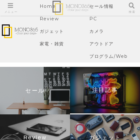
Home
セール情報
メニュー
検索
Review
PC
ガジェット
カメラ
家電・雑貨
アウトドア
プログラム/Web
注目記事
セール
Review
ガジェット