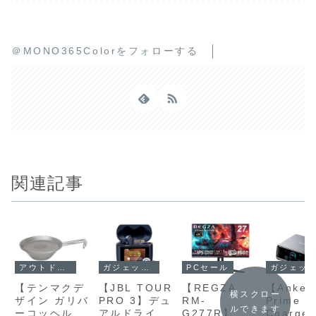
＠MONO365Colorをフォローする
関連記事
ガジェットセール
アウトドアセール
ガジェットセール
PCセール
【Anker
【テンマクデ
【JBL TOUR
【REGZA
横スクロー
Prime
ザイン ガリバ
PRO 3】デュ
RM-
ルできます
Charger
ーコッヘル】
アルドライバ
G277R】