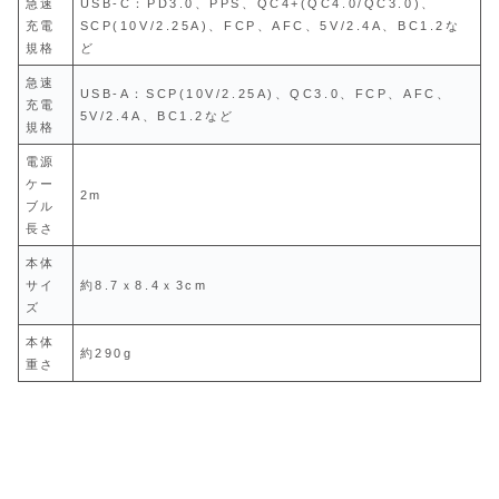
急速
USB-C：PD3.0、PPS、QC4+(QC4.0/QC3.0)、
充電
SCP(10V/2.25A)、FCP、AFC、5V/2.4A、BC1.2な
規格
ど
急速
USB-A：SCP(10V/2.25A)、QC3.0、FCP、AFC、
充電
5V/2.4A、BC1.2など
規格
電源
ケー
2m
ブル
長さ
本体
サイ
約8.7ｘ8.4ｘ3cm
ズ
本体
約290g
重さ