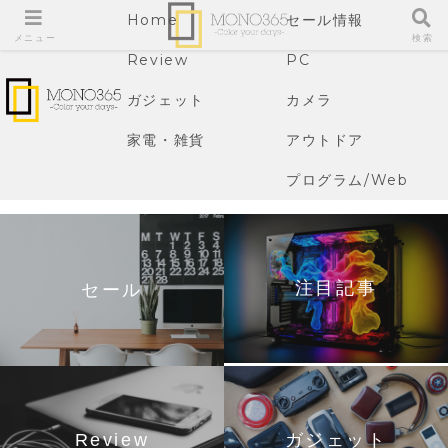
Home
セール情報
メニュー
検索
Review
PC
ガジェット
カメラ
家電・雑貨
アウトドア
プログラム/Web
注目記事
セール
Review
ガジェット