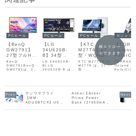
PCセール
PCセール
ガジェットセール
PCセール
【BenQ
【LG
【TORR
【KTC
横スクロー
GW2791】
34U620B-
Ostand
M27T6】27
ルできます
27型フルHD
B】34型
PolarCir
型・WQHD・
解像度、IPS
UWQHD・
】ペルチ
量子ドット＋
BenQ
LG 34U620B-
TORRAS
KTC M27T6KTC
パネル、
GW2791BenQ
144Hz・
BLLG
子と静音
Ostand
Mini LEDバ
M27T6 は、27
GW2791は、27
34U620B-B は、
PolarCirc
型・
100Hzリフレ
1800R曲面
ンを組み
ックライト・
型フルHD解像度、
3440×1440の
RAS Osta
WQHD（2560×1
ッシュレート
VAパネルを採
せた独自
最大180Hzリ
IPSパネル、
UWQHD解像度、
PolarCirc
440）・量子ドッ
100Hzリフレッシ
144Hzリフレッシ
ペルチェ素
ト＋Mini LEDバ
を備えたアイ
用し、sRGB
「PolarC
フレッシュレ
ュレートを備えた
ュレート、1800R
音ファンを
ックライト・最大
ケアモニター
99％・
e」冷却
ート・1ms応
アイケアモニター
曲面VAパネルを搭
わせた独自
180Hzリフレッシ
がAmazonに
HDR10・
テムを搭
答速度・
で、sRGB 99%
載した34型ウルト
「PolarCir
サンワサプライ
Anker【Anker
ュレート・
の色域と3辺ウル
ラワイドモニター
冷却システ
1ms（MPRT）応
【MM-
Prime Power
て10%OFFの
FreeSync
し、スマ
DisplayHDR
トラスリムベゼル
です。高コントラ
載し、スマ
答速度・
ADUSBTC4】USB
Bank (27650mAh,
14,823円
Premium・高
発熱を抑
1400対応のゲ
を採用したシンプ
スト比4000:1、
熱を抑えな
DisplayHDR
Type-Cポートに
250W)】合計最大
ルかつスタイリッ
sRGB 99％、...
Qi2規格に
1400対応とい
さ調整スタン
がらQi2
ーミングモニ
3.5mmステレオミニ
250W出力でUSB
シュなモデルで
速...
う、価格帯では
ドを備えた作
による急
ターが
プラグのイヤホンや
PD 3.1給電に対応
す。ブ...
異...
業効率と没入
イヤレス
Amazonにて
ヘッドセットを接続
する、容量
するためのアダプタ
27,650mAhのモバ
感を両立する
を行える
23%OFFの
イルバッテリーが
ウルトラワイ
MagSa
38,617円
Amazonにて