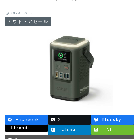
2024.09.03
アウトドアセール
Facebook
X
Bluesky
Threads
Hatena
LINE