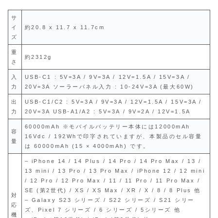
サ
イ
約20.8 x 11.7 x 11.7cm
ズ
重
約2312g
さ
入
USB-C1 : 5V=3A / 9V=3A / 12V=1.5A / 15V=3A /
力
20V=3A ソーラーパネル入力 : 10-24V=3A (最大60W)
出
USB-C1/C2 : 5V=3A / 9V=3A / 12V=1.5A / 15V=3A /
力
20V=3A USB-A1/A2 : 5V=3A / 9V=2A / 12V=1.5A
60000mAh ※モバイルバッテリー本体には12000mAh
容
16Vdc / 192Whで印字されていますが、本製品のセル容量
量
は 60000mAh (15 × 4000mAh) です。
– iPhone 14 / 14 Plus / 14 Pro / 14 Pro Max / 13 /
13 mini / 13 Pro / 13 Pro Max / iPhone 12 / 12 mini
/ 12 Pro / 12 Pro Max / 11 / 11 Pro / 11 Pro Max /
SE (第2世代) / XS / XS Max / XR / X / 8 / 8 Plus 他
対
– Galaxy S23 シリーズ / S22 シリーズ / S21 シリー
応
ズ、Pixel 7 シリーズ / 6 シリーズ / 5シリーズ 他
機