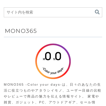
ドモニターが
スタンド
20%OFFの19,990
Amazonにて
型充電器
円
10%OFFの
Amazo
44,900円
36%OF
5,794円
MONO365
MONO365 -Color your days-は、日々のあなたの生
活に役立つものやアタラシイモノ、ユーザー目線の比較
やレビューで商品の魅力を伝える情報サイト。 家電や
雑貨、ガジェット、PC、アウトドアギア、セール情