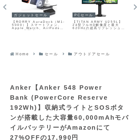
ガジェットセール
P
ガジェットセール
】
【ASTRO A50 X】ベースス
ソー
【final VR3000 for
テーション一体型のMixAmp
イ
Gaming】バイノーラル技術
ュレ
機能とHDMI 2.1パススルー
ィス
で制作された音源に特有の高
TN
に対応し、4K/120Hz映像出
WM
音域の違和感を抑えつつ、音
ニ
力環境でも音声まわりをスマ
Ai
色・空間イメージ・方向感を
FF
ートに統合できる、新設計の
な
自然に感じられるようチュー
PRO-G GRAPHENEドライ
タ
ニングされており、独自開発
バーを採用ワイヤレスゲーミ
る
の6mmダイナミックドライバ
ングヘッドホンがAmazonに
ル
ー「f-Core DU」と、長時間
て27%OFFの43,600円
プレイを支える快適な装着設
計を組み合わせた有線ゲーミ
Home
セール
アウトドアセール
ングイヤホンがAmazonにて
10%OFFの8,080円
Anker【Anker 548 Power
Bank (PowerCore Reserve
192Wh)】収納式ライトとSOSボタ
ンが搭載した大容量60,000mAhモバ
イルバッテリーがAmazonにて
27%OFFの17,990円