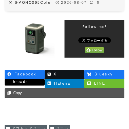
＠MONO365Color
2026-08-07
0
Follow me!
Facebook
X
Bluesky
Threads
Hatena
LINE
Copy
アウトドアセール
セール