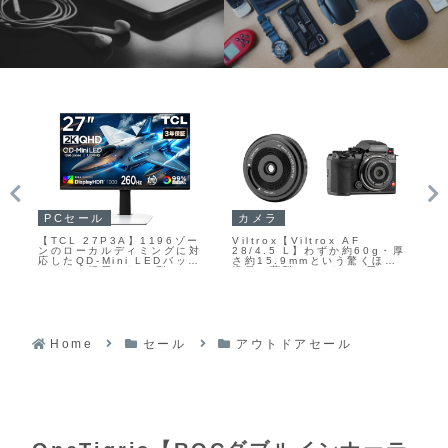
PCセール
カメラ
P
【TCL 27P3A】1196ゾー
Viltrox【Viltrox AF
【K
の
ンのローカルディミングに対
28/4.5 L】わずか約60g・厚
FA
最
応したQD-Mini LEDバック
さ約15.9mmという驚くほど
フ
レー
ライトを採用した27型WQHD
軽量・薄型のLマウント用フル
40
ーを
ゲーミングモニターが
サイズ対応レンズ
ー
Amazonにて17%OFFの
にて
49,800円
Home
セール
アウトドアセール