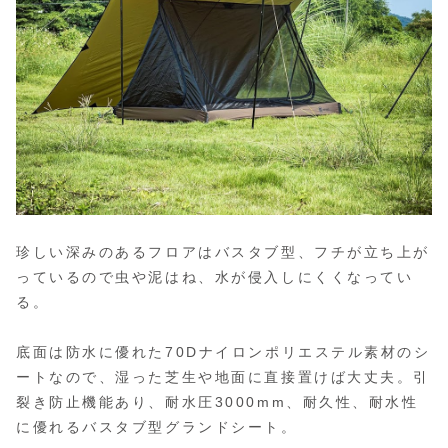
珍しい深みのあるフロアはバスタブ型、フチが立ち上が
っているので虫や泥はね、水が侵入しにくくなってい
る。
底面は防水に優れた70Dナイロンポリエステル素材のシ
ートなので、湿った芝生や地面に直接置けば大丈夫。引
裂き防止機能あり、耐水圧3000mm、耐久性、耐水性
に優れるバスタブ型グランドシート。