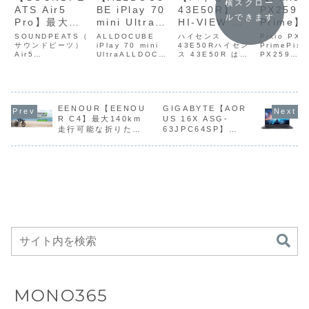
横スクロー
ATS Air5
BE iPlay 70
43E50R】
PX259
ルできます
Pro】最大
mini Ultra】
HI-VIEW エ
Prime】
−55dBのハイ
8.8型・
ンジン Rを搭
型・フル
SOUNDPEATS（
ALLDOCUBE
ハイセンス
Pixio PX2
ブリッド
サウンドピーツ）
2.5K・
iPlay 70 mini
載の43型4K
43E50Rハイセン
像度、最
PrimePixi
Air5
UltraALLDOCU
ス 43E50R は、
PX259
ANC、
144Hz・
テレビが
280Hz
ProSOUNDPEA
BE iPlay 70
Amazon限定の
Prime（PX
LDAC/aptX
Snapdragon
Amazonにて
ッシュレ
TS Air5 Pro
mini Ultra は、
「E50R」シリー
）は、24.
は、最大−55dBの
8.8型・
ズに属するコスト
チ・フルHD
Lossless対
7+ Gen 3・
25%OFFの
ト、1m
ハイブリッド
2.5K（2560×16
パフォーマンス重
度・最大28
応、
12GBメモ
42,800円
速度のFa
ANC、LDAC／
00）・144Hz・
視43型・4K液晶
フレッシュ
Snapdragon
リ・256GBス
IPSパネ
aptX Lossless
EENOUR【EENOU
Snapdragon 7+
GIGABYTE【AOR
テレビです。映像
ト・1ms（
対応、
Gen 3・12GBメ
処理エンジンには
応答速度のF
R C4】最大140km
US 16X ASG-
Sound対応、
トレージ・
採用した
Snapdragon
モリ・256G...
HI-VIEW エンジ
IPSパネル
走行可能な折りたた
63JPC64SP】
Bluetooth
7300mAhバ
ミングモ
Sound対応、
ン R を搭載し、
したゲーミ
み式電動アシスト自
Core i9-14900HX
Bluetooth
HDR10・Dolby
ニターで、
5.4を搭載し
ッテリーを搭
ーがAma
転車がAmazonにて
とGeForce RTX
5.4...
V...
な...
たワイヤレス
載した高性能
にて25%
27%OFFの
4070 Laptop GPU
イヤホンが
コンパクトタ
の29,98
109,800円
を搭載した16型ゲー
ミングノートPC
Amazonにて
ブレットが
29%OFFの
Amazonにて
7,108円
24%の
37,998円
MONO365