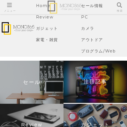
Home
セール情報
メニュー
検索
Review
PC
ガジェット
カメラ
家電・雑貨
アウトドア
プログラム/Web
注目記事
セール
Review
ガジェット