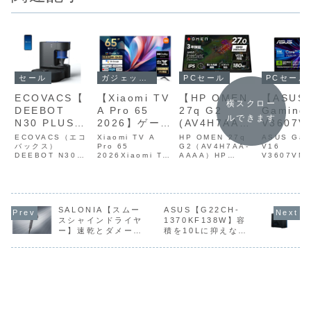
セール
ガジェットセール
PCセール
PCセール
ECOVACS【
【Xiaomi TV
【HP OMEN
【ASUS
横スクロー
DEEBOT
A Pro 65
27q G2
Gaming
ルできます
N30 PLUS】
2026】ゲーム
(AV4H7AA-
V3607V
最大
ブーストモー
AAAA)】27
C7165R
ECOVACS（エコ
Xiaomi TV A
HP OMEN 27q
ASUS Gam
10,000Paの
バックス）
ド搭載、量子
Pro 65
型・WQHD解
G2（AV4H7AA-
0W】軽
V16
DEEBOT N30
2026Xiaomi TV
AAAA）HP
V3607VM
強力吸引・バ
ドットパネル
像度・最大
約1.95
PLUSDEEBOT
A Pro 65 2026
OMEN 27q
番：V3607
ッグレス自動
を採用した
180Hzリフレ
体に、Co
N30 PLUS は、
は、量子ドット
G2（AV4H7AA-
C7165R5
最大10,000Paの
（QLED）パネル
AAAA）は、27
）ASUS G
ゴミ収集ステ
65型4Kチュ
ッシュレー
240Hと
強力吸引・バッグ
を採用した 65
型・
V16 V360
ーション・
ーナーレスス
ト・1ms応
GeForc
レス自動ゴミ収集
型・4K チューナ
WQHD（2560×1
は、最新の I
ZeroTangle
マートテレビ
答・IPSパネ
RTX 50
ステーション・
SALONIA【スムー
ーレススマートテ
ASUS【G22CH-
440）解像度・最
Core 7 2
ZeroTangle 2.0
レビです。
大180Hzリフレッ
GeForce 
スシャインドライヤ
1370KF138W】容
2.0毛絡み防
がAmazonに
ルを採用し、
Laptop
毛絡み防止・
DCI‑P3 94％の
シュレート・1ms
5060 Lapt
ー】速乾とダメージ
積を10Lに抑えなが
止・
て11%OFFの
DCI‑P3 95％
を搭載し
TrueMappingマ
広色域、
応答・IPSパネル
軽減の両立を追求し
ら、Core i7-
ッピング・吸...
HDR10+、
を採用し、
TrueMappin
79,800円
の広色域と
型ゲーミ
たヘアドライヤーが
13700KFと
Filmm...
DCI‑P...
gマッピン
Eyesafe認証
ノートP
Amazonにて
GeForce RTX
グ・吸引＋水
による目に優
Amazo
18%OFFの10,800
4070を搭載した水
円
冷式ゲーミングPC
拭き対応 を備
しい設計を備
15%OF
がAmazonにて
えたロボット
えた、コスト
194,80
14%OFFの
掃除機が
パフォーマン