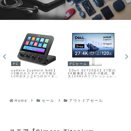
PC
PCセール
P
upHere【upHere N4E】
【Dell S2725QC】27型の
【A
ル
10個のカスタマイズ可能な
4K解像度とUSB-C接続、最
ステ
ワイ
LCDボタンと4つのロータリ
大120Hzのリフレッシュレー
Tri
h
ーノブを搭載したストリーム
ト、デュアル5Wスピーカーを
Di
た完
コントローラー
備えた多機能モニターが
ー
ヤ
Amazonにて7%OFFの
し
FF
42,980円
ト
た
Am
27
Home
セール
アウトドアセール