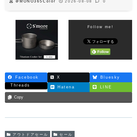
＠MONO365Color
2026-08-08
0
Follow me!
Facebook
X
Bluesky
Threads
Hatena
LINE
Copy
アウトドアセール
セール