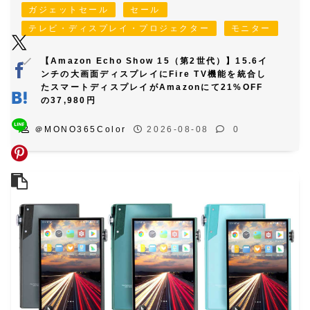
ガジェットセール
セール
テレビ・ディスプレイ・プロジェクター
モニター
【Amazon Echo Show 15（第2世代）】15.6イ
ンチの大画面ディスプレイにFire TV機能を統合し
たスマートディスプレイがAmazonにて21%OFF
の37,980円
＠MONO365Color
2026-08-08
0