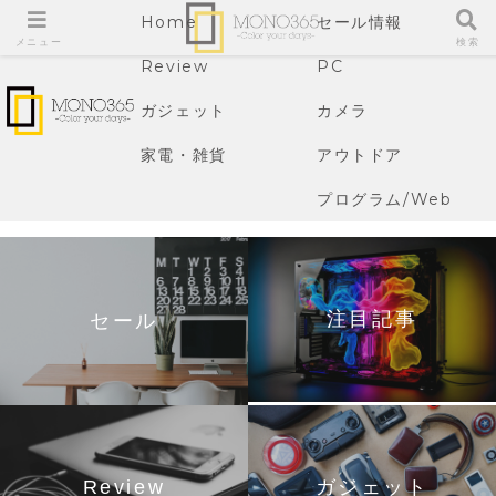
Home
セール情報
メニュー
検索
Review
PC
ガジェット
カメラ
家電・雑貨
アウトドア
プログラム/Web
注目記事
セール
Review
ガジェット