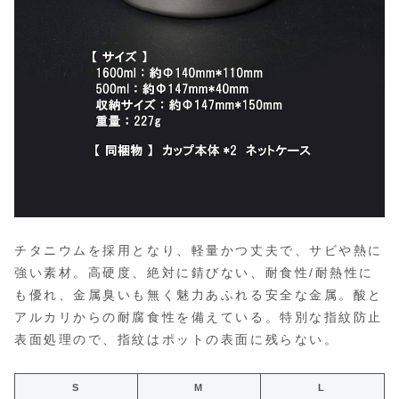
チタニウムを採用となり、軽量かつ丈夫で、サビや熱に
強い素材。高硬度、絶対に錆びない、耐食性/耐熱性に
も優れ、金属臭いも無く魅力あふれる安全な金属。酸と
アルカリからの耐腐食性を備えている。特別な指紋防止
表面処理ので、指紋はポットの表面に残らない。
S
M
L