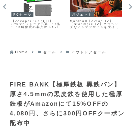
PC
ガジェットセール
ア
MSI【MAG 271QP QD-
【Creative Pebble SE】
【B
ッ
OLED X28】量子ドットと有
3.5mmアナログ入力によるシ
最
継
機ELを組み合わせたQD-
ンプルな接続と、総合4.4W
テ
性
OLEDパネルにより、深い黒
RMS／ピーク8.8W出力の重
AN
オ
と鮮やかな色彩を両立しつ
低音を特徴とし、約11cmの球
ラ
スピ
つ、最大280Hzの高リフレッ
状デザインを採用したUSB-C
機
シュレートと0.03msの高速
電源対応の2chアクティブPC
ダー
応答を実現した26.5型WQHD
スピーカーがAmazonにて
の1
ゲーミングモニター
10%OFFの2,970円
Home
セール
アウトドアセール
FIRE BANK【極厚鉄板 黒鉄パン】
厚さ4.5mmの黒皮鉄を使用した極厚
鉄板がAmazonにて15%OFFの
4,080円、さらに300円OFFクーポン
配布中