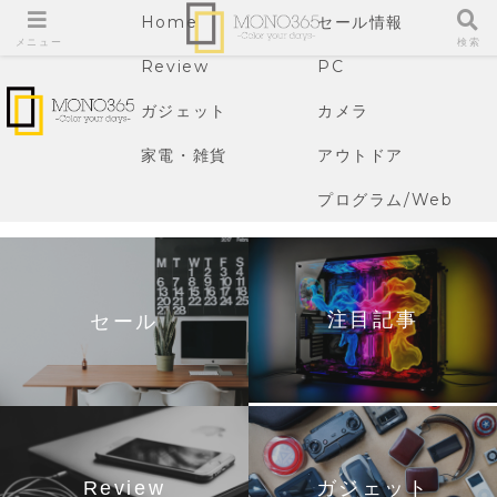
Home
セール情報
メニュー
検索
Review
PC
ガジェット
カメラ
家電・雑貨
アウトドア
プログラム/Web
注目記事
セール
Review
ガジェット