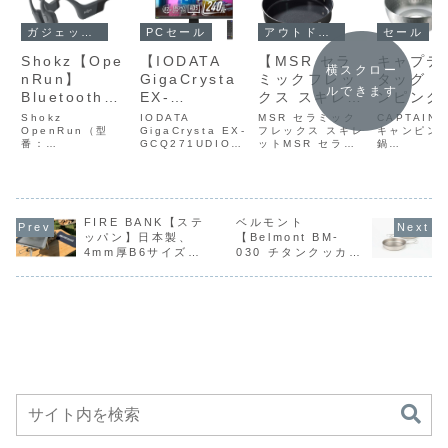
アウトドアセール
ガジェットセール
PCセール
セール
【MSR セラ
Shokz【Ope
【IODATA
キャプテ
横スクロー
ミックフレッ
nRun】
GigaCrysta
タッグ【
ルできます
クス スキレッ
Bluetooth
EX-
ンピング
ト】高温に強
5.1・IP67防
GCQ271UD
鍋
MSR セラミック
Shokz
IODATA
CAPTAIN 
く安全性と耐
フレックス スキレ
塵防水・急速
OpenRun（型
】27型
GigaCrysta EX-
18cm（U
キャンピン
ットMSR セラミ
番：
GCQ271UDIOD
鍋
久性に優れた
充電・最大8
WQHD・最大
210) 
ックフレックス ス
B0D9JFC7JC）
ATA GigaCrysta
18cm（UH‑
フュージョン
時間再生など
240Hz・応答
ンプやア
キレットは、卵焼
Shokz
EX-GCQ271UD
）UH‑421
きやパンケーキ、
OpenRun は、耳
は、27インチの
取り外し式
セラミックの
対応の骨伝導
速度0.2ms・
ドア調理
炒め物など“火加減
を塞がない 骨伝導
WQHD解像度と最
ルを採用し
ノンスティッ
方式を採用し
ADSパネル・
適な取り
がものを言う料
方式 を採用したス
大240Hzリフレッ
ンレス製の
ク加工を内面
たスポーツ向
HDR対応・リ
式ハンド
理”を、アウトドア
ポーツ向けワイヤ
FIRE BANK【ステ
シュレート、応答
ベルモント
で、キャン
でも気持ちよく楽
レスイヤホンで
速度
ウトドア調
ッパン】日本製、
【Belmont BM-
に施し、軽量
けワイヤレス
モコン付属・
採用した
しむために設計さ
す。ランニングや
0.2ms［GTG］を
適なモデル
4mm厚B6サイズの
030 チタンクッカー
で扱いやすい
イヤホンが
USB‑C入力対
ンレス製
れたアルミ製フラ
トレーニング中で
備えたゲーミング
両口設計で
ステンレス鉄板が
(S)】軽くて持ち運
イパンです。高温
も周囲の音を自然
モニターで、...
すく、オー
サイズ感と、
Amazonにて
応という、映
平鍋が
Amazonにて
びに便利なチタン製
に強く安全性と耐
に把握でき、安全
対応（ガス
MSRのフレッ
25%OFFの
像美と高速描
Amazo
15%OFFの4,930
のクッカーが
久性に...
性と快適性を両立
IH・...
クス3／フレ
13,455円、
画を両立した
14%OF
円、さらに300円
Amazonにて
して...
OFFクーポン配布中
11%OFFの3,458円
ックス4クッ
さらに900円
ハイエンドゲ
2,740円
クシステムに
OFFクーポン
ーミングモニ
重ねて収納で
配布中
ターが
きる設計が特
Amazonにて
徴のアルミ製
10%OFFの
フライパンが
62,820円
Amazonにて