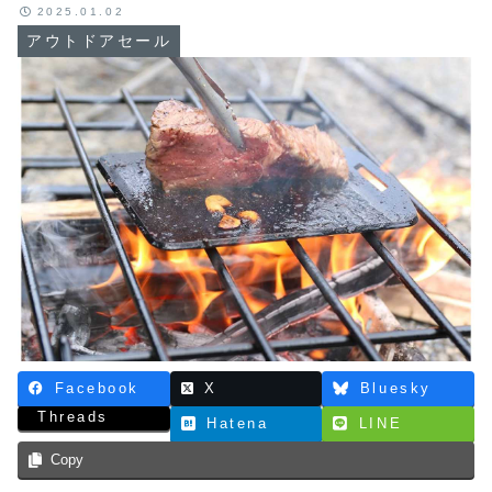
2025.01.02
アウトドアセール
Facebook
X
Bluesky
Threads
Hatena
LINE
Copy