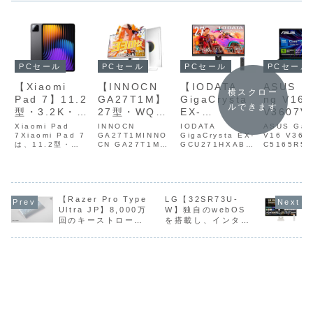
PCセール
PCセール
PCセール
PCセール
【Xiaomi
【INNOCN
【IODATA
ASUS【
横スクロー
Pad 7】11.2
GA27T1M】
GigaCrysta
ng V16
ルできます
型・3.2K・
27型・WQHD
EX-
V3607V
144Hz・
解像度・最大
GCU271HXA
C5165R
Xiaomi Pad
INNOCN
IODATA
ASUS Gam
Snapdragon
7Xiaomi Pad 7
330Hzの高リ
GA27T1MINNO
B】27型 4K×
GigaCrysta EX-
0W】Cor
V16 V360
は、11.2型・
CN GA27T1M
GCU271HXABI
C5165R5
7+ Gen 3・
フレッシュレ
最大
210Hと
3.2K（3200×21
は、27型・
ODATA
（Amazon.
8850mAhバ
ートとMini
160Hz×HDM
GeForc
36）・144Hz・
WQHD解像度・最
GigaCrysta
限定）ASU
Snapdragon 7+
大330Hzの高リフ
EX‑GCU271HX
Gaming
ッテリー・
LEDバックラ
I 2.1×AHVA
RTX 50
Gen 3・
レッシュレートと
AB は、27型・
V16（V36
45W急速充
イト、量子ド
パネル
搭載した
8850mAhバッテ
Mini LEDバック
4K解像度・最大
）は、16型
電・AI機能を
ット技術を組
×G‑SYNC
ゲーミン
リー・45W急速充
【Razer Pro Type
ライト、量子ドッ
LG【32SR73U-
160Hzリフレッシ
WUXGA（1
電・AI機能
ト技術を組み合わ
ュレートに対応し
1200）・1
Ultra JP】8,000万
W】独自のwebOS
搭載した高性
み合わせたゲ
Compatible×
ートPC
（Gemini連携）
せたゲーミングモ
たハイスペックゲ
の高リフレ
回のキーストローク
を搭載し、インター
能Androidタ
ーミングモニ
DisplayHDR
Amazo
を搭載した最新世
ニターで、
ーミングモニター
レート液晶
寿命を持つ静音のイ
ネットに接続するこ
代...
HDR1000対応の
で、HDMI 2....
載...
ブレットが
ターが
400に対応し
10%OF
エローメカニカルキ
とで、PCやスマホ
高い映像表現力と
Amazonにて
Amazonにて
たゲーミング
152,82
ーボードスイッチを
などの外部機器に接
競...
18%OFFの
33%OFFの
モニターが
採用し、耐久性に優
続しなくても、
れたエルゴノミック
TVerやNetflix、
44,980円
45,600円
Amazonにて
キーボードが
YouTubeなどの動
20%OFFの
Amazonにて
画視聴を行うことが
71,840円
10%OFFの21,780
できる4Kモニターが