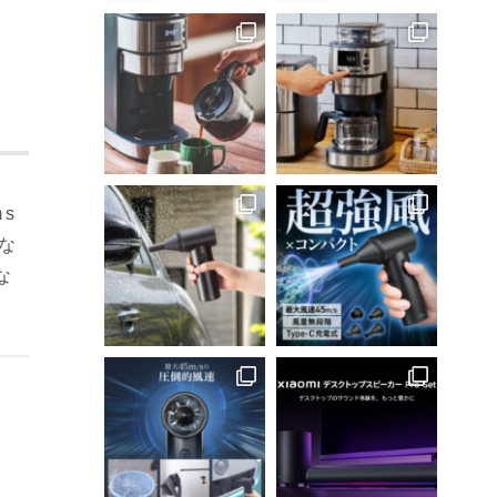
ms
な
な