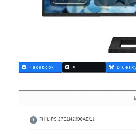
Facebook
X
Bluesk
PHILIPS 27E1N2300AE/11