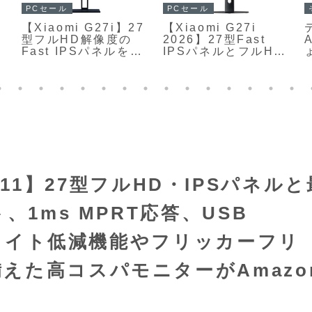
PCセール
PCセール
【Xiaomi G27i】27
【Xiaomi G27i
型フルHD解像度の
2026】27型Fast
Fast IPSパネルを採
IPSパネルとフルHD
用し、最大165Hzの
解像度を採用し、最
高リフレッシュレー
大200Hzリフレッシ
に
トと1msの高速応答
ュレートと1msの高
を備えたゲーミング
速応答に対応したゲ
モニターがAmazon
ーミングモニターが
にて22%OFFの
Amazonにて
13,980円
18%OFFの16,324円
AE/11】27型フルHD・IPSパネル
円
、1ms MPRT応答、USB
ルーライト低減機能やフリッカーフリ
えた高コスパモニターがAmazo