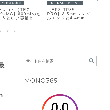
その他調理家電
USB DAC・ポータブルDAC
PCセ
テスコム【TEC-
【EPZ TP35
【KTC
A04MS】600mlのち
PRO】3.5mmシング
23.8
ょうどいい容量と、6
ルエンドと4.4mmバ
ネルと
枚刃によるなめらか
ランス出力、専用ア
度、最
な仕上がり、そして
プリやWeb経由の
リフ
最大12時間の予約調
EQ・PEQチューニン
を組
理に対応した使い勝
グ、ゲーム機対応
ミン
手の良さが魅力のス
UAC1.0モード、マ
Ama
ープメーカー
イク対応などを備え
30%O
た、デュアル
CS43198 DACを搭
載USB-C接続のミニ
ポータブルDAC兼ヘ
と最
ッドホンアンプが
Amazonにて8%OFF
の11,500円
MONO365
n