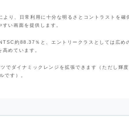
00:1により、日常利用に十分な明るさとコントラストを確
やすい画面を提供します。
9％、NTSC約88.37％と、エントリークラスとしては広め
を高めています。
ンツでダイナミックレンジを拡張できます（ただし輝
ベルです）。