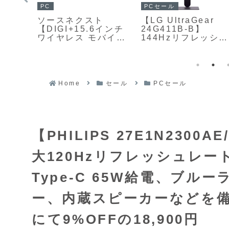
PC
PCセール
C-
ソースネクスト
【LG UltraGear
最大入
【DIGI+15.6インチ
24G411B-B】
応した
ワイヤレス モバイル
144Hzリフレッシュ
ルと合
ディスプレイ DGP-
レートと1ms
SBハ
WMD1501】
Motion Blur
った
MiracastとAirPlay
Reduction、VRR
B-Cケ
に対応し、ケーブル
対応することで、滑
なしでPCやスマート
らかで残像の少ない
Home
セール
PCセール
フォン、タブレット
ゲーム映像を実現す
の画面を拡張できる
る、23.8型フルHD
薄型・軽量の15.6型
解像度のIPSパネル
モバイルモニター
を採用したゲーミン
グモニターが
【PHILIPS 27E1N2300
Amazonにて
23%OFFの12,980
大120Hzリフレッシュレート
Type‑C 65W給電、ブ
ー、内蔵スピーカーなどを備
にて9%OFFの18,900円