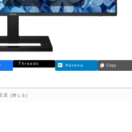
Threads
y
Hatena
Copy
目次