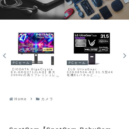
PCセール
ガジェットセール
ル
【KTC H24B9S】23.8型フ
【JBL Quantum 9
aGear
ルHD解像度のIPSパネルと
Wireless】50mm
A-B】31.5型4K
144Hzリフレッシュレートを
ーによる迫力ある低
ネルと
備えたゲーミングモニターが
アな高音、サラウン
5Hz」と「フル
Amazonにて20%OFFの
ノイズキャンセリン
Hz」を切り替えられ
11,979円
間バッテリーを備え
モードを備えたハ
プラットフォーム対
ーミングモニター
スゲーミングヘッド
nにて12%OFFの
Amazonにて45%O
19,900円
Home
カメラ