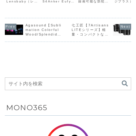
Lensbaby（レン
S4Anker Eufy
録画可能な防犯カ
ジプラス）
よる象徴的な
給電とデュア
稼働の乾電池
DGP-
ズベビー）から、
eufyCam S4
メラ「置くだけ簡
ンドより、
渦巻きボケと
ルセンサー検
駆動とIP66の
DCM01
ペッツバール型の
は、4K固定カメラ
単「トレイル防犯
1.3型・背面
渦巻くボケを
と2K追尾カメラを
カメラ」
のデュアル
ビンテージ感
知、カラー対
防水防塵性
面1.3型
28mm広角で実現
一体化した2-in-1
AUTM26HGR」
プレイを搭
を、28mm広
応ナイトビジ
能、3つの人
面2.4型
するミラーレス用
構造の屋外用ネッ
を発売した。価格
た、約102
角のパンケー
ョン、強力な
感センサーに
ュアルデ
レンズ
Agasound【Subli
トワークカメラ
七工匠【7Artisans
は18,800円。最
量コンパク
「Lensbaby
で、ソーラーパネ
長約6カ月稼働の
のデジタル
mation Colorful
LITEシリーズ】軽
キレンズとし
アラーム機能
よる120°広範
プレイを
Twist 28」を7月
ルによる給電とデ
乾電池駆動とIP66
「DIGI+
Wood/Splendid
量・コンパクトな鏡
てミラーレス
を備えた、4K
囲検知、40個
た、約10
17日に発売する。
ュアルセンサー検
の防水防塵性能、
ディスプレ
Edition】有線イヤ
筒にF1.8の明るさと
ソニーEマウン
知、カラー対応ナ
3つの人感センサ
デジタルカ
カメラ向けに
固定カメラと
の不可視赤外
超軽量コ
ホン
STMによる静音
ト、富士フイルム
イ...
ーによる120°広範
DGP-DCM
再設計した単
2K追尾カメラ
線LEDとフル
クトボデ
「Sublimation」を
AF、被写体認識AF
Xマウント、マイ
囲検知、...
同...
焦点レンズ
を一体化した
ハイビジョン
特徴のコ
ベースに、メイプル
対応、USB Type-C
クロ...
ウッド筐体で仕上げ
端子によるファーム
2-in-1構造の
動画・最大
クトデジ
たウッドハウジング
ウェアアップデート
屋外用ネット
2400万画素静
カメラ
モデル
機能を備えた、日常
ワークカメラ
止画撮影を備
から旅先まで気軽に
がAmazonに
え、迷彩柄ボ
持ち歩けるニコンZ
て20%OFFの
ディで目立た
マウント用単焦点レ
ンズシリーズ
31,990円
ずに家屋や農
作物、資材置
き場などを配
線工事不要で
MONO365
見守れる屋外
対応自動録画
防犯カメラ