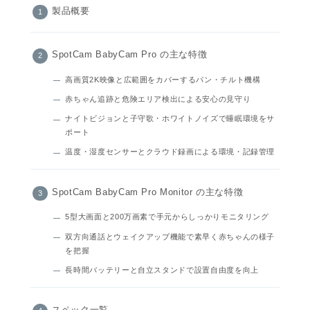
製品概要
SpotCam BabyCam Pro の主な特徴
高画質2K映像と広範囲をカバーするパン・チルト機構
赤ちゃん追跡と危険エリア検出による安心の見守り
ナイトビジョンと子守歌・ホワイトノイズで睡眠環境をサ
ポート
温度・湿度センサーとクラウド録画による環境・記録管理
SpotCam BabyCam Pro Monitor の主な特徴
5型大画面と200万画素で手元からしっかりモニタリング
双方向通話とウェイクアップ機能で素早く赤ちゃんの様子
を把握
長時間バッテリーと自立スタンドで設置自由度を向上