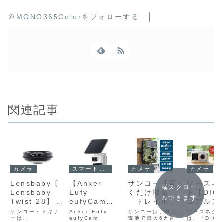
＠MONO365Colorをフォローする
関連記事
カメラ
スマートホーム
カメラ
カメラ
Lensbaby【
【Anker
サンコー【置
ソースネ
横スクロー
Lensbaby
Eufy
くだけ簡単
ト【DIG
ルできます
Twist 28】ペ
eufyCam
「トレイル防
ュアルデ
ッツバール型
S4】ソーラー
犯カメラ」】
プレイ搭
ケンコー・トキナ
Anker Eufy
サンコーは、単三
ソースネク
の光学設計に
ーは、
パネルによる
eufyCam
最長約6カ月
電池で最大6カ月
ジタルカ
は、「DIG