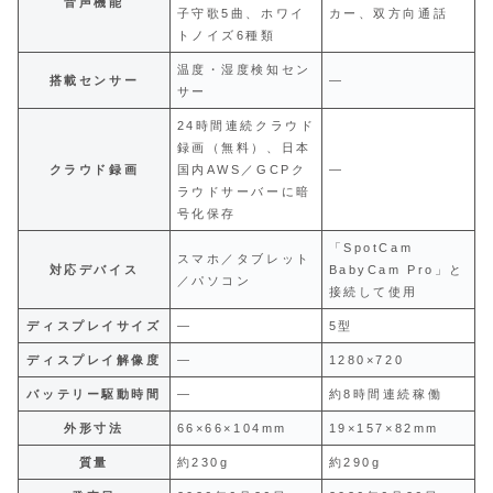
音声機能
子守歌5曲、ホワイ
カー、双方向通話
トノイズ6種類
温度・湿度検知セン
搭載センサー
―
サー
24時間連続クラウド
録画（無料）、日本
クラウド録画
国内AWS／GCPク
―
ラウドサーバーに暗
号化保存
「SpotCam
スマホ／タブレット
対応デバイス
BabyCam Pro」と
／パソコン
接続して使用
ディスプレイサイズ
―
5型
ディスプレイ解像度
―
1280×720
バッテリー駆動時間
―
約8時間連続稼働
外形寸法
66×66×104mm
19×157×82mm
質量
約230g
約290g