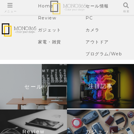
Home
セール情報
メニュー
検索
Review
PC
ガジェット
カメラ
家電・雑貨
アウトドア
プログラム/Web
注目記事
セール
Review
ガジェット