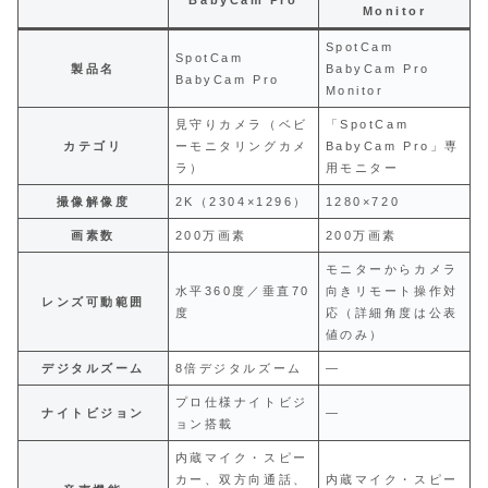
BabyCam Pro
Monitor
SpotCam
SpotCam
製品名
BabyCam Pro
BabyCam Pro
Monitor
見守りカメラ（ベビ
「SpotCam
カテゴリ
ーモニタリングカメ
BabyCam Pro」専
ラ）
用モニター
撮像解像度
2K（2304×1296）
1280×720
画素数
200万画素
200万画素
モニターからカメラ
水平360度／垂直70
向きリモート操作対
レンズ可動範囲
度
応（詳細角度は公表
値のみ）
デジタルズーム
8倍デジタルズーム
―
プロ仕様ナイトビジ
ナイトビジョン
―
ョン搭載
内蔵マイク・スピー
カー、双方向通話、
内蔵マイク・スピー