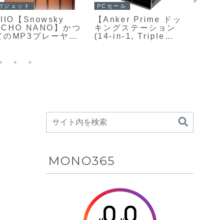
PCセール
ガジェ
ガジェットセール
【TITAN ARMY
【AST
final VR3000 for
U255L】24型フル
ベー
Gaming】バイノー
HD解像度と最大
一体型
ラル技術で制作され
620Hzの超高リフレ
能とH
た音源に特有の高音
ッシュレートを備え
ルー
域の違和感を抑えつ
たUltra Fast TNパ
4K/
つ、音色・空間イメ
ネル搭載のゲーミン
環境
ージ・方向感を自然
グモニターが
をス
に感じられるようチ
Amazonにて
きる、
ューニングされてお
10%OFFの89,800円
G G
り、独自開発の6mm
イバ
ダイナミックドライ
レス
バー「f-Core DU」
ドホン
と、長時間プレイを
て27%
支える快適な装着設
円
計を組み合わせた有
線ゲーミングイヤホ
ンがAmazonにて
MONO365
10%OFFの8,080円