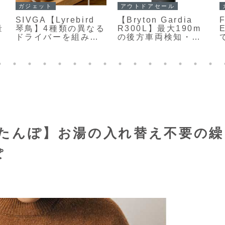
PCセール
PC
【PHILIPS
ソースネクスト
【
T8015】10.95型の
【DIGI+15.6インチ
フルHDクラス液晶デ
ワイヤレス モバイル
レ
ィスプレイと
ディスプレイ DGP-
ス
MediaTek Helio
WMD1501】
G99を搭載したWi‑Fi
MiracastとAirPlay
専用タブレットで、
に対応し、ケーブル
6GBメモリと128GB
なしでPCやスマート
ストレージ、
フォン、タブレット
8000mAhの大容量バ
の画面を拡張できる
ッテリーを備えたミ
薄型・軽量の15.6型
ドルレンジモデルが
モバイルモニター
Amazonにて
気湯たんぽ】お湯の入れ替え不要の繰
30%OFFの25,980円
ぽ