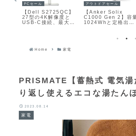
ガジェットセール
ガジェットセール
【XGIMI Elfin Flip
me ドッ
【UGREEN
Plus】薄型・軽量な
ョン
MagFlow 3-in-1 マ
ジンバル一体型デザ
le
グネット式 ワイヤ
インにより壁から天
ス充電器 25W】デ
井まで自在に投影で
)】14種
ク周りをすっきりさ
きる、LED光源とフ
とつ
せながら、日常から
ルHD解像度を採用し
、最
出張・旅行まで幅広
たポータブルプロジ
力とノ
いシーンで快適な充
Home
家電
ェクターがAmazon
出力給
電環境を提供する折
にて14%OFFの
イエ
りたたみ式ワイヤレ
59,800円
クが
ス充電ステーション
がAmazonにて
990円
40%OFFの8,988円
PRISMATE【蓄熱式 電
り返し使えるエコな湯たん
2023.08.14
家電