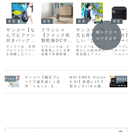
家電
家電
家電
家電
サンコー【な
サンコー【首
シャープ
ドウシシャ
横スクロー
んでもファン
元も背中も涼
ルシオ】
【クイック衣
ルできます
付きバッグに
しい「ひんや
AIサービ
類乾燥DCサー
な～る】リュ
りファン付き
「クック
キュレーター
サンコーは、冷却
サンコーは、水に
シャープは
ドウシシャは、2
ックやバッグ
プレートとファン
ベスト」】気
濡らした給水布の
ク」との
ーターオー
FCB-155D】
倍速首ふりと立体
を搭載したバッテ
気化熱とファンの
「ヘルシオ
送風で衣類乾燥や
に後付けする
化熱とファン
強化によ
通常の約2倍
リー駆動のネック
風を組み合わせ、
製品4機種
空気循環を時短で
だけで背中か
送風を組み合
好きな食
の高速首ふり
クーラー「なんで
効率的に体を冷却
販売する。生
きる「クイック衣
もファン付きバッ
する暑さ対策ウェ
サービス「
類乾燥DCサーキュ
ら首筋へ涼風
わせることで
組み合わ
と立体送風に
グにな～る
ア「首元も背中も
トーク」が
レーター FCB-
を送り、蒸れ
首元から背中
「まかせ
より、部屋干
BPMF26CBK」
涼しい「ひんやり
し、好きな
155D」を4月下旬
や暑さを軽減
まで効率的に
理」のレ
しの衣類を効
を発売した。直販
ファン付きベス
組み合わせ
サンコー【幅広ブレ
に発売する。製品
MSI【MEG Vision
価格は7,980円。
ト」
動調理のレ
概要ドウシシャ
ードで超音波シミ洗
X AI】前面に13.3
するファン搭
冷却できる暑
を自動生
率的に乾燥さ
製品概要「なんで
EACV26KBK」
生成できる
「クイック衣類乾
浄「トルン2」】毎
型タッチパネル液晶
載パッド
さ対策ウェア
きるほか
せるために開
もファン付きバッ
を5月15日に発売
なった。。
燥DCサーキュレー
秒約25,000回の超
「AI HMI」を搭載
グにな～る
した。直販価格は
量30L・2
ター FCB-
上げたい
発されたDCモ
音波振動と幅広フォ
し、最新のインテル
BPMF26CBK」
9,980円。製品概
対応の「AX
155D」は、通常
から逆算
ーター搭載サ
ーク型ブレードによ
Core Ultra 7
は、リュック...
要サンコーは、気
LSX3D」「A
の約2倍...
調理スケ
ーキュレータ
り、衣類をこすらず
270K Plusと
化熱...
なぞるだけでシミや
NVIDIA GeForce
ール提案
ー
汚れを落とすことを
RTX 50シリーズを
マートフ
目指したコードレス
組み合わせたハイエ
連携によ
超音波シミ洗浄機
ンドゲーミングデス
ニュー追
クトップPC
音声操作