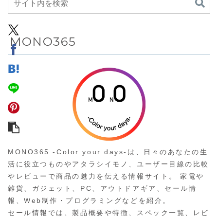
ど、毎日
立づくり
取りをト
ルにサポ
MONO365
する過熱
気オーブ
ンジ
MONO365 -Color your days-は、日々のあなたの生
活に役立つものやアタラシイモノ、ユーザー目線の比較
やレビューで商品の魅力を伝える情報サイト。 家電や
雑貨、ガジェット、PC、アウトドアギア、セール情
報、Web制作・プログラミングなどを紹介。
セール情報では、製品概要や特徴、スペック一覧、レビ