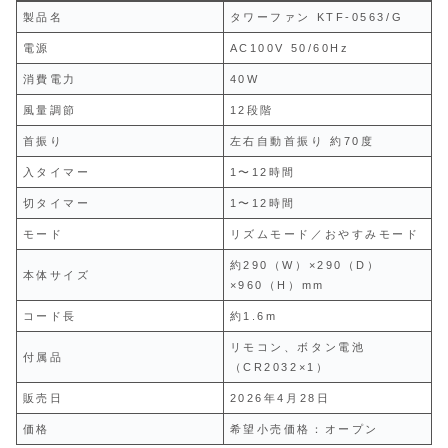
製品名
タワーファン KTF-0563/G
電源
AC100V 50/60Hz
消費電力
40W
風量調節
12段階
首振り
左右自動首振り 約70度
入タイマー
1〜12時間
切タイマー
1〜12時間
モード
リズムモード／おやすみモード
約290（W）×290（D）
本体サイズ
×960（H）mm
コード長
約1.6m
リモコン、ボタン電池
付属品
（CR2032×1）
販売日
2026年4月28日
価格
希望小売価格：オープン