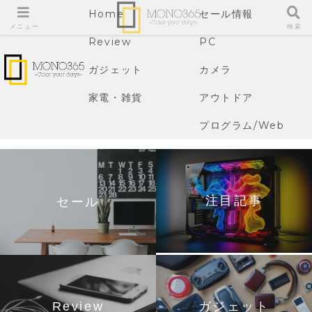
Home
セール情報
メニュー
検索
Review
PC
ガジェット
カメラ
家電・雑貨
アウトドア
プログラム/Web
注目記事
セール
Review
ガジェット