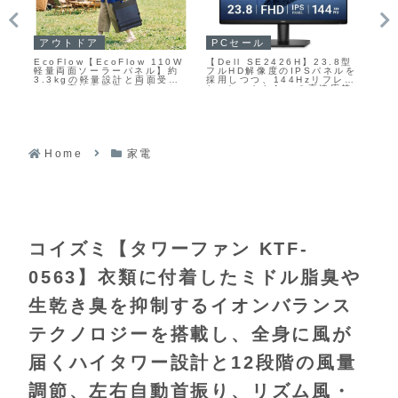
アウトドア
P
PCセール
社
EcoFlow【EcoFlow 110W
フ
【Dell SE2426H】23.8型
軽量両面ソーラーパネル】約
【2
フルHD解像度のIPSパネルを
で
3.3kgの軽量設計と両面受光
ン
採用しつつ、144Hzリフレッ
による高効率発電を両立した
1
シュレートと1msの高速応答
折りたたみ式ソーラーパネル
ート
に対応した、仕事とゲームの
O
両方に使いやすいスタンダー
W
ドモニターがAmazonにて
7%OFFの13,980円
Home
家電
コイズミ【タワーファン KTF-
0563】衣類に付着したミドル脂臭や
生乾き臭を抑制するイオンバランス
テクノロジーを搭載し、全身に風が
届くハイタワー設計と12段階の風量
調節、左右自動首振り、リズム風・