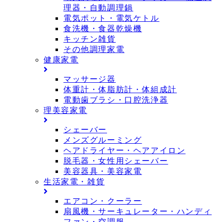
理器・自動調理鍋
電気ポット・電気ケトル
食洗機・食器乾燥機
キッチン雑貨
その他調理家電
健康家電
マッサージ器
体重計・体脂肪計・体組成計
電動歯ブラシ・口腔洗浄器
理美容家電
シェーバー
メンズグルーミング
ヘアドライヤー・ヘアアイロン
脱毛器・女性用シェーバー
美容器具・美容家電
生活家電・雑貨
エアコン・クーラー
扇風機・サーキュレーター・ハンディ
ファン・空調服