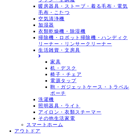
暖房器具・ストーブ・着る毛布・電気
毛布・こたつ
空気清浄機
加湿器
衣類乾燥機・除湿機
掃除機・ロボット掃除機・ハンディク
リーナー・リンサークリーナー
生活雑貨・文房具
家具
机・デスク
椅子・チェア
電源タップ
鞄・ガジェットケース・トラベル
ポーチ
洗濯機
照明器具・ライト
アイロン・衣類スチーマー
その他生活家電
スマートホーム
アウトドア