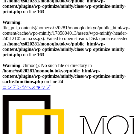
in
/home/xs020281/monoqlo.tokyo/public_html/wp-
content/plugins/wp-optimize/minify/class-wp-optimize-minify-
print.php
on line
163
Warning
:
file_put_contents(/home/xs020281/monoqlo.tokyo/public_html/wp-
content/cache/wpo-minify/1785804013/assets/wpo-minify-header-
24512105.min.css.gz): Failed to open stream: Disk quota exceeded
in
/home/xs020281/monoqlo.tokyo/public_html/wp-
content/plugins/wp-optimize/minify/class-wp-optimize-minify-
print.php
on line
163
Warning
: chmod(): No such file or directory in
/home/xs020281/monoqlo.tokyo/public_html/wp-
content/plugins/wp-optimize/minify/class-wp-optimize-minify-
cache-functions.php
on line
24
コンテンツへスキップ