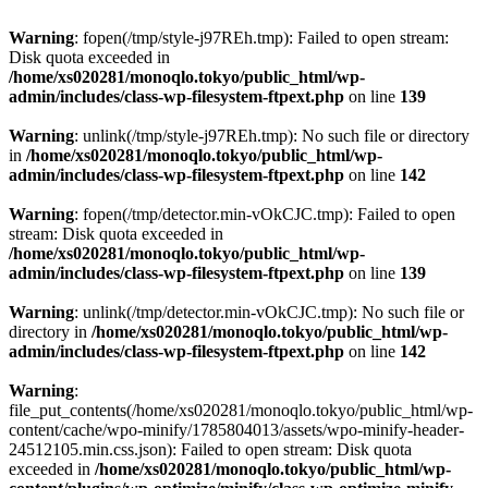
Warning
: fopen(/tmp/style-j97REh.tmp): Failed to open stream:
Disk quota exceeded in
/home/xs020281/monoqlo.tokyo/public_html/wp-
admin/includes/class-wp-filesystem-ftpext.php
on line
139
Warning
: unlink(/tmp/style-j97REh.tmp): No such file or directory
in
/home/xs020281/monoqlo.tokyo/public_html/wp-
admin/includes/class-wp-filesystem-ftpext.php
on line
142
Warning
: fopen(/tmp/detector.min-vOkCJC.tmp): Failed to open
stream: Disk quota exceeded in
/home/xs020281/monoqlo.tokyo/public_html/wp-
admin/includes/class-wp-filesystem-ftpext.php
on line
139
Warning
: unlink(/tmp/detector.min-vOkCJC.tmp): No such file or
directory in
/home/xs020281/monoqlo.tokyo/public_html/wp-
admin/includes/class-wp-filesystem-ftpext.php
on line
142
Warning
:
file_put_contents(/home/xs020281/monoqlo.tokyo/public_html/wp-
content/cache/wpo-minify/1785804013/assets/wpo-minify-header-
24512105.min.css.json): Failed to open stream: Disk quota
exceeded in
/home/xs020281/monoqlo.tokyo/public_html/wp-