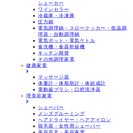
シェーカー
ワインセラー
冷蔵庫・冷凍庫
圧力鍋
電気調理鍋・スロークッカー・低温調
理器・自動調理鍋
電気ポット・電気ケトル
食洗機・食器乾燥機
キッチン雑貨
その他調理家電
健康家電
マッサージ器
体重計・体脂肪計・体組成計
電動歯ブラシ・口腔洗浄器
理美容家電
シェーバー
メンズグルーミング
ヘアドライヤー・ヘアアイロン
脱毛器・女性用シェーバー
美容器具・美容家電