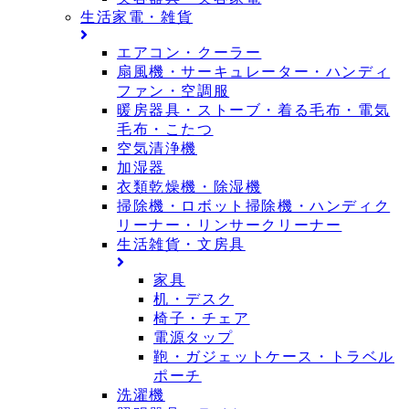
生活家電・雑貨
エアコン・クーラー
扇風機・サーキュレーター・ハンディ
ファン・空調服
暖房器具・ストーブ・着る毛布・電気
毛布・こたつ
空気清浄機
加湿器
衣類乾燥機・除湿機
掃除機・ロボット掃除機・ハンディク
リーナー・リンサークリーナー
生活雑貨・文房具
家具
机・デスク
椅子・チェア
電源タップ
鞄・ガジェットケース・トラベル
ポーチ
洗濯機