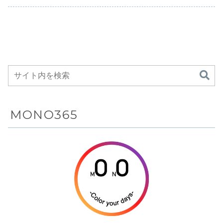
合わせて変形するフ
換効率ソーラーパネ
は、ZMF史上もっ
は、オンライン販
アオルビス
3」は、iFi
フラッグシッ
ー・スピ
DACステー
レックスフィットバ
ルと広角度スタン
ともニュートラ
売チャ...
SWR-AR1
audi...
プクラスの有
ー”とし
ジ、
ックレストや、姿勢
ド、大きな収納ポケ
ル...
を9月上旬
線ヘッドホン
されたネ
K2/K2HDテ
変化に追従するダイ
ットを備え、キャン
売す...
ナミックサポートを
プや登山など電源の
ピロー一
クノロジー、
搭載し、長時間のデ
ない場所でも太陽光
オーディ
光学式ガルバ
スクワークでも快適
だけでスマホやモバ
ニック絶縁
さを保つことを目指
イルバッテリーを現
「OptiBox」
した電動ワークチェ
地充電できるモバイ
など、ハイエ
ア
ルソーラーチャージ
ャー
ンドオーディ
オの要素を凝
縮した超高解
像度デジタル
MONO365
オーディオハ
ブ