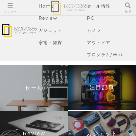
Home
セール情報
メニュー
検索
Review
PC
ガジェット
カメラ
家電・雑貨
アウトドア
プログラム/Web
注目記事
セール
Review
ガジェット