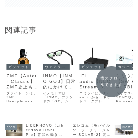
関連記事
ガジェット
ウェアラブルデバイス・スマートウォッチ・スマートグラス
ガジェッ
ガジェット
ZMF【Auteu
INMO【INM
シリウス
iFi
横スクロー
r Classic】
O GO3】日常
【SWIR
audio【NEO
ルできます
ZMF史上もっ
的にかけてい
AURBIS
Stream 3】
ともニュート
られる軽量フ
100mm
PCM
ブライトーンは、
イノモ日本は、
シリウスは
エミライは、iFi
ラルなサウン
ZMF
レームに、AI
「INMO」ブラン
口径スピ
SONYや元
768kHz/DSD
audioから、ネッ
Headphonesか
ドの「GO」シリ
Pioneer
トワークプレーヤ
ドを追求した
翻訳やテレプ
ーを耳元
512 ネイティ
ら、オープン型ヘ
ーズから新型スマ
が参画し、
ー/ストリーマー
開放型ヘッド
ロンプター、
接配置し
ブ再生に対応
ッドホン
ートグラス
ホンでもス
「NEO Stream
「Auteur
「INMO GO3
ーでもない
3」を4月17日に
ホンとして位
ナビゲーショ
ッドホン
する最新世代
Classic」を発売
IMG301」を7月
い音響カテ
発売する。価格は
置づけられ
ンなど多彩な
スピーカ
ストリーミン
した。価格は
30日に発売する。
となるパー
オープンプライ
た、ブランド
機能を詰め込
もない新
グエンジン
330,000円。製品
カラーは、Black
ル・シアタ
LIBERNOVO【Lib
エレコム【モバイル
ス。店頭予想価格
概要ZMF
SilverとBlack
ピーカー
は178,200円前
erNovo Omni
ソーラーチャージャ
のエントリー
んだAIスマー
ゴリー“
と、
Headphones「A
Redの2色を用
「SWIRE
後。製品概要
Pro】背骨の動きに
ー SOLAR-2】高変
モデルとなる
トグラス
ナル・シ
Burr‑Brown
uteur Classic」
意。Black Red
AURBIS
「NEO Stream