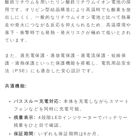
酸鉄リチウムを用いたリン酸鉄リチウムイオン電池の採
用です。オリビン型結晶構造により高温時でも酸素を放
出しにくく、一般的なリチウムイオン電池と比べて熱暴
走や発火につながる反応を抑えられるため、高温環境や
落下・衝撃時でも発熱・発火リスクが極めて低いとされ
ています。
また、過充電保護・過放電保護・過電流保護・短絡保
護・過熱保護といった保護機能を搭載し、電気用品安全
法（PSE）にも適合した安心設計です。
共通機能:
パススルー充電対応:
本体を充電しながらスマート
フォンなどを同時に充電可能。
残量表示:
4段階LEDインジケーターでバッテリー
残量をひと目で確認。
保証期間:
いずれも保証期間は6か月。