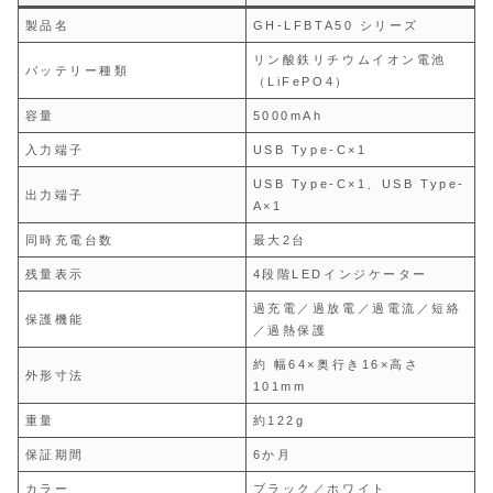
製品名
GH-LFBTA50 シリーズ
リン酸鉄リチウムイオン電池
バッテリー種類
（LiFePO4）
容量
5000mAh
入力端子
USB Type-C×1
USB Type-C×1、USB Type-
出力端子
A×1
同時充電台数
最大2台
残量表示
4段階LEDインジケーター
過充電／過放電／過電流／短絡
保護機能
／過熱保護
約 幅64×奥行き16×高さ
外形寸法
101mm
重量
約122g
保証期間
6か月
カラー
ブラック／ホワイト