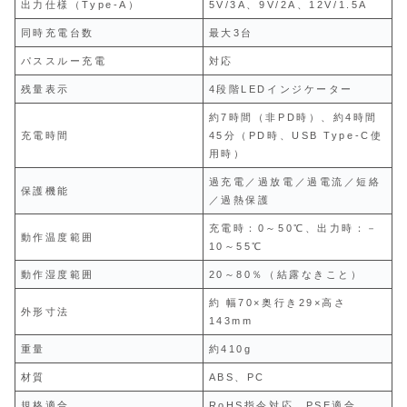
出力仕様（Type-A）
5V/3A、9V/2A、12V/1.5A
同時充電台数
最大3台
パススルー充電
対応
残量表示
4段階LEDインジケーター
約7時間（非PD時）、約4時間
充電時間
45分（PD時、USB Type-C使
用時）
過充電／過放電／過電流／短絡
保護機能
／過熱保護
充電時：0～50℃、出力時：－
動作温度範囲
10～55℃
動作湿度範囲
20～80％（結露なきこと）
約 幅70×奥行き29×高さ
外形寸法
143mm
重量
約410g
材質
ABS、PC
規格適合
RoHS指令対応、PSE適合