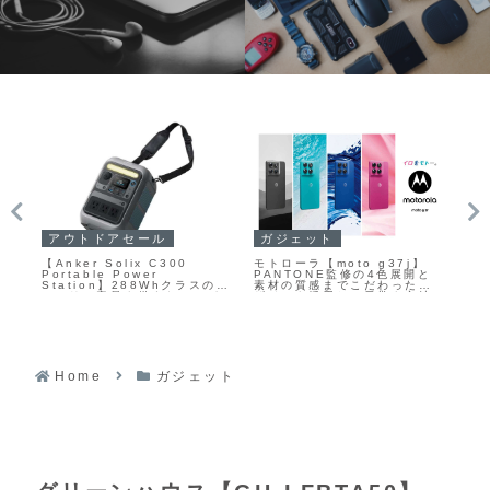
ガジェット
P
アウトドアセール
モトローラ【moto g37j】
【T
【Anker Solix C300
フレ
PANTONE監修の4色展開と
ン
Portable Power
on
素材の質感までこだわったデ
応し
Station】288Whクラスのバ
に対
ザインを採用し、日常を心地
ラ
ッテリー容量を備えたコンパ
像
よく彩るエントリーモデルの
ゲ
クトなポータブル電源であり
す
5Gスマートフォン
Am
ながら、ACポートや高出力
の
49
USB-Cポートなど合計8ポー
ミ
トを搭載し、最大360Wの出
て
力に対応するモデルが
Amazonにて20%OFFの
27,990円から
Home
ガジェット