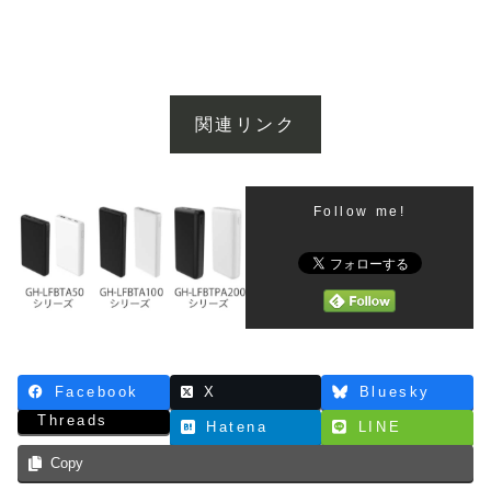
関連リンク
Follow me!
Facebook
X
Bluesky
Threads
Hatena
LINE
Copy