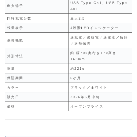
USB Type-C×1、USB Type-
出力端子
A×1
同時充電台数
最大2台
残量表示
4段階LEDインジケーター
過充電／過放電／過電流／短絡
保護機能
／過熱保護
約 幅70×奥行き17×高さ
外形寸法
143mm
重量
約221g
保証期間
6か月
カラー
ブラック／ホワイト
販売日
2026年6月中旬
価格
オープンプライス