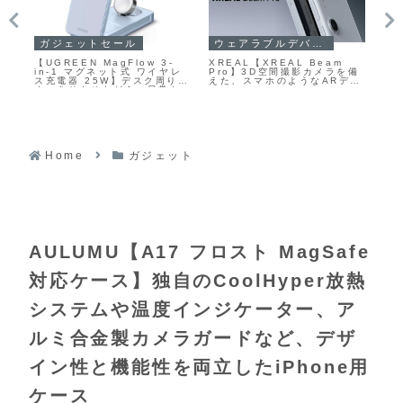
ウェアラブルデバイス・スマートウォッチ・スマートグラス
PCセール
PCセール
REAL【XREAL Beam
【TITAN ARMY P275MV-
【REGZA 
ro】3D空間撮影カメラを備
A】27型4K解像度のIPSパネ
レビ開発で
た、スマホのようなARデバ
ルに量子ドット×Mini LEDバ
を取り入れ
ス
ックライトを組み合わせた、
ドを備え、2
HDR1000対応のゲーミング
と240Hz
モニターがAmazonにて
ート、Fast
20%OFFの47,800円
合わせたゲ
がAmazon
33,000円
Home
ガジェット
AULUMU【A17 フロスト MagSafe
対応ケース】独自のCoolHyper放熱
システムや温度インジケーター、ア
ルミ合金製カメラガードなど、デザ
イン性と機能性を両立したiPhone用
ケース