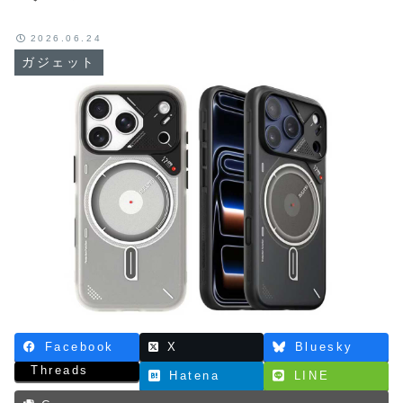
2026.06.24
ガジェット
Facebook
X
Bluesky
Threads
Hatena
LINE