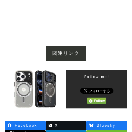
関連リンク
Follow me!
Facebook
X
Bluesky