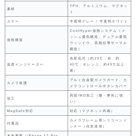
TPU、アルミニウム、マグネッ
素材
ト
カラー
半透明グレー / 半透明ホワイト
CoolHyper放熱システム（メ
ッシュ通気構造、デュアル通気
放熱構造
ウィンドウ、高熱伝導サーマル
構造）
色変化式（約25℃：赤、約
温度インジケーター
40℃：オレンジ、約45℃以上：
黄）
アルミ合金製カメラガード、カ
カメラ保護
メラコントロールボタンカバー
両面IMD加工（傷・摩耗に強
加工
い）
MagSafe対応
対応（マグネット内蔵）
カメラフレーム用シリコーンイ
付属品
ンナー（任意使用）
本体重量（iPhone 17 Pro