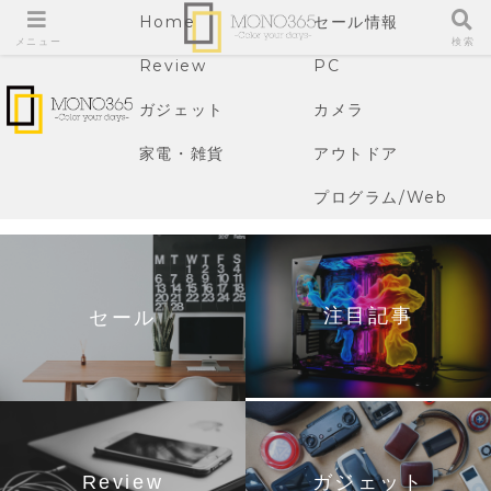
Home
セール情報
メニュー
検索
Review
PC
ガジェット
カメラ
家電・雑貨
アウトドア
プログラム/Web
注目記事
セール
Review
ガジェット