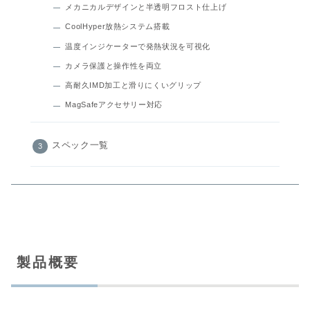
メカニカルデザインと半透明フロスト仕上げ
CoolHyper放熱システム搭載
温度インジケーターで発熱状況を可視化
カメラ保護と操作性を両立
高耐久IMD加工と滑りにくいグリップ
MagSafeアクセサリー対応
スペック一覧
製品概要