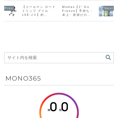
バー、LDAC
耐久TMRサム
グ、55ms低
したモバ
「ACCENTUM
「Valor Pro
た、主人公「漂泊
量は5,000
対応のワイヤ
スティック、
遅延ゲームモ
バッテリ
Clip」を8月に発
【コールマン ロード
Wireless」
Momax【1° Go
者」の録り下ろし
「GH-
売する。カラーは
「Omega
ボイスガイダンス
SSBTPA5
トリップ グリル
Freeze】手持ち・
レス伝送を組
インスタント
ードなどを搭
リーズ
ブラックとホワイ
Wireless」を5月
を搭載したハイブ
10,000m
LXE-JⅡ】約
卓上・首掛けの
み合わせるこ
トリガー、専
載したイヤー
トの2色を用意。
29日から順次販売
リッドデュアルド
「GH-
5,000kcal/hの高火
3WAYで使える柔軟
価格はオープンプ
する。価格はい...
ライバー搭載のHi-
SSBTPA1
とで、日常の
用アプリ連携
カフ型ワイヤ
力とフタ付きオーブ
なデザインと、最大
ライスで、店頭予
Fi音質イヤーカフ
20,000m
音をそのまま
などのプロ仕
レスイヤホン
ン構造により、肉の
100段階の風量調
想価...
イヤホン...
「GH...
感じながらも
様機能を備
直火焼きから蒸し焼
整、最長約11時間の
き、ピザや燻製まで
ロングバッテリーを
ゼンハイザー
え、Xboxおよ
多彩なアウトドア料
備え、半導体冷却プ
らしいクリア
び
理を手軽に楽しめ
レートとパワフルな
な中高域と豊
PlayStation
る、LPガス缶を燃料
ターボファンを組み
かな低音を楽
5向けに最適
とする本格派ガスバ
合わせた折りたたみ
しめる完全ワ
化されたハイ
ーベキューグリルが
式ポータブル冷却フ
Amazonにて
ァン
イヤレスイヤ
エンドゲーミ
27%OFFの38,327
ホン
ングコントロ
円
ーラー
MONO365