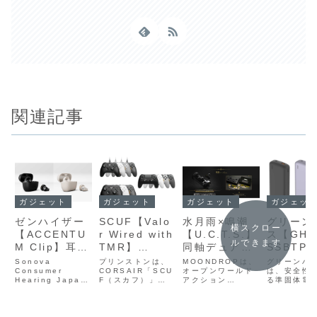
関連記事
ガジェット
ガジェット
ガジェット
ガジェッ
ゼンハイザー
SCUF【Valo
水月雨×鳴潮
グリーン
横スクロー
【ACCENTU
r Wired with
【U.C.T.S.】
ス【GH-
ルできます
M Clip】耳を
TMR】
同軸デュアル
SSBTP
ふさがないイ
【Valor Pro
ドライバー構
ル状電解
Sonova
プリンストンは、
MOONDROPは、
グリーンハ
ヤーカフ型デ
Consumer
Wireless】
CORSAIR「SCU
成や最新の
オープンワールド
採用した
は、安全性
Hearing Japan
F（スカフ）」ブ
アクション
る準固体電
ザインと
【Omega
LHDC‑V伝
体電池を
は、ゼンハイザー
ランドから、ゲー
RPG「鳴潮
用したモバ
12mmダイナ
Wireless】背
送、AIノイズ
し、安全
初となるイヤカフ
ムコントローラー
（Wuthering
ッテリー「G
型の完全ワイヤレ
「Valor Wired
Waves）」とコラ
SSBTPA
ミックドライ
面パドルや高
キャンセリン
長寿命を
スイヤホン
with TMR」
ボレーションし
ズを販売し