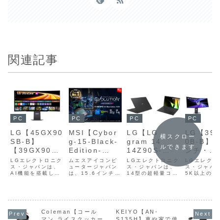
関連記事
PC
PC
PC
PC
LG【45GX90
MSI【Cybor
LG【LG
LG【39
横スクロー
SB-B】
g-15-Black-
gram 14
0B-B】
ルできます
【39GX90SB
Edition-
14Z90S-
ンチ・
-W】
A13VEO-
GD85J】約
5K2K・2
LGエレクトロニク
ムエスアイコンピ
LGエレクトロニク
LGエレクト
【34GX90SB
ス・ジャパンは、
5799JP】薄
ュータージャパン
1,120gの超
ス・ジャパンは、
曲面・第
ス・ジャパ
AI機能を搭載した
は、15.6インチゲ
14型の超軽量コン
5K以上の超
-W】マイクロ
型・軽量な筐
軽量・薄型ボ
代タンデ
ゲーミングモニタ
ーミングノート
パクトボディに、
度かつ、AI
レンズアレイ
体にCore i7-
ディに、Core
OLEDパ
ー「LG
PC「Cyborg 15
マルチタスクも快
ーションを
UltraGear AI」
A13V」シリーズ
適にこなせる性能
たゲーミン
採用の有機EL
13620Hと
Ultra 7
を採用し
シリーズの新モデ
より、シンプルな
を備えた「LG
ター新シリ
パネルと、
GeForce
155Hと32GB
アップス
ルとして、高輝度
ブラックデザイン
gram 14
「LG Ultr
3440×1440
RTX 4050
メモリ、
リングや
を実現する技術
を採用した
14Z90S-
Coleman【コール
KEIYO【AN-
evo AI」
「マイクロレンズ
「Cyborg-15-
GD85J」を販路限
て、同シリ
マン ライスクッカー
S135H】車や家で使