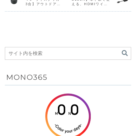
解像度の21:9
Laptop GPU
512GB
質最適化
アレイ（MLA）」
Black-Edition-
定モデルとして5
初の国内販
3合】アウトドアで
える、HDMIワイヤ
ウルトラワイ
を搭載し、ゲ
NVMe SSDを
最新のA
を採用した有機EL
A13VEO-
月下旬より順次発
ルとして、3
もおいしくかんたん
レス送受信機セット
パネルを搭載した
5799JP」を7月
売する。店頭予想
チ5K2K解
ド曲面ディス
ームからクリ
搭載し、14.0
ューショ
にご飯が炊けるアル
44.5型の
23...
価格はは240,000
機ELゲ...
プレイ、リフ
エイティブワ
型WUXGA・
搭載した
ミ製ライスクッカー
「45GX...
円前...
レッシュレー
ーク、ビジネ
16:10 IPSデ
ッグシッ
がAmazonにて
27%OFFの6,442円
ト240Hzと応
スまで幅広い
ィスプレイ、
ウルトラ
答速度
シーンを1台
MIL-STD-
ドゲーミ
0.03msとい
でこなせるバ
810H準拠の
モニター
う高速性能、
ランス重視の
堅牢性、
さらにAI
15.6型フル
Thunderbolt
Picture
HDゲーミング
4対応USB4ポ
Pro/AI
ノートPC
ートなどを備
Sound Proと
えたモバイル
webOSを組み
ノートPC
MONO365
合わせた有機
ELゲーミング
モニター