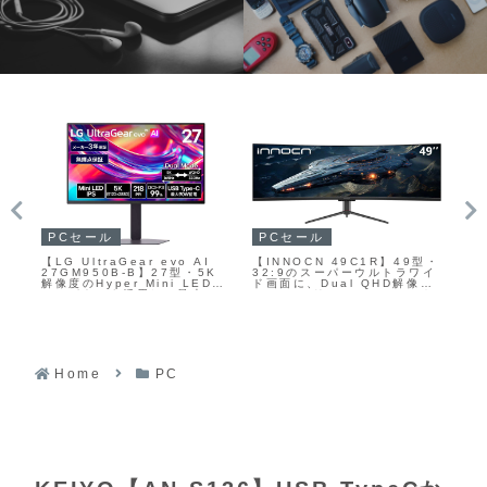
ガジェット
家
ガジェットセール
型・
SIVGA【Lyrebird 琴鳥】4
サ
【UGREEN MagFlow 3-
ワイ
種類の異なるドライバーを組
り
in-1 マグネット式 ワイヤレ
像度
み合わせたハイブリッド構成
に
ス充電器 25W】デスク周りを
ート
により、低域から超高域まで
プ
すっきりさせながら、日常か
を自然で濃密に描き出すイン
下
ら出張・旅行まで幅広いシー
ナーイヤー型イヤホン
P
ンで快適な充電環境を提供す
ダ
る折りたたみ式ワイヤレス充
電ステーションがAmazonに
て40%OFFの8,988円
Home
PC