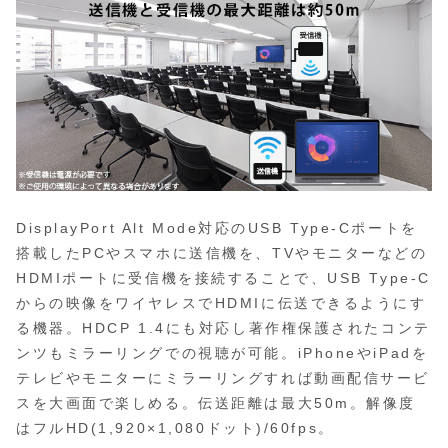
DisplayPort Alt Mode対応のUSB Type-Cポートを
搭載したPCやスマホに送信機を、TVやモニターなどの
HDMIポートに受信機を接続することで、USB Type-C
からの映像をワイヤレスでHDMIに伝送できるようにす
る機器。HDCP 1.4にも対応し著作権保護されたコンテ
ンツもミラーリングでの視聴が可能。iPhoneやiPadを
テレビやモニターにミラーリングすれば動画配信サービ
スを大画面で楽しめる。伝送距離は最大50m。解像度
はフルHD(1,920×1,080ドット)/60fps。