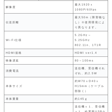
最大1920ｘ
解像度
1080P/60fps
最大50m（障害物な
伝送距離
し）※使用環境によ
り異なります。
5.2GHz～
Wi-Fi仕様
5.25GHz
802.11n、1T1R
HDMI規格
HDMI ver1.4
映像遅延
80～100ms
送信機、受信機それ
消費電流
ぞれ、約2.5W
約W70ｘD40ｘ
本体サイズ
H15mm（ケーブル
部除く）
本体重量
約145ｇ
送信機ｘ１、受信機
ｘ１、給電用USBケ