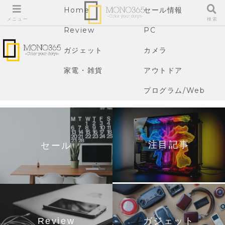
Home
セール情報
メニュー
検索
Review
PC
ガジェット
カメラ
家電・雑貨
アウトドア
プログラム/Web
注目記事
セール
Review
ガジェット