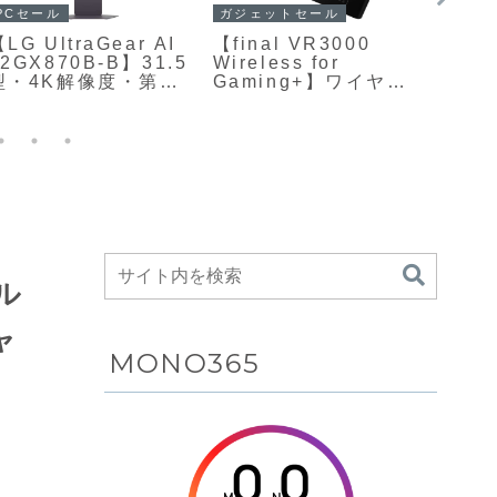
PCセール
ガジェットセール
ガジェ
LG UltraGear AI
【final VR3000
モトロ
32GX870B-B】31.5
Wireless for
g37
型・4K解像度・第4
Gaming+】ワイヤレ
修の
世代タンデムOLED
ス化とハイブリッド
質感
パネルを採用し、
ノイズキャンセリン
デザ
4K/240Hzとフル
グ、20ms以下の超低
日常
HD/480Hzのデュア
遅延USBトランシー
エン
ルモード、AIアップ
バーを組み合わせた
5Gス
スケーリングやAIサ
ゲーミング特化ワイ
ウンドなどのAI機能
ヤレスイヤホンが
を備えた、ハイエン
Amazonにて
ド志向のゲーミング
13%OFFの13,800円
モニターがAmazon
スル
にて14%OFFの
179,800円
ャ
MONO365