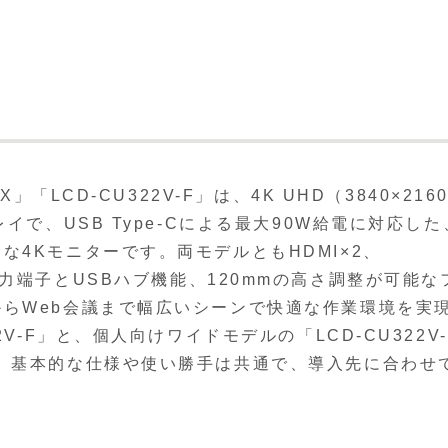
「LCD-CU322V-F」は、4K UHD（3840×216
イで、USB Type-Cによる最大90W給電に対応した
4Kモニターです。両モデルともHDMI×2、
の豊富な入力端子とUSBハブ機能、120mmの高さ調整が可能な
らWeb会議まで幅広いシーンで快適な作業環境を実
V-F」と、個人向けワイドモデルの「LCD-CU322V-
、基本的な仕様や使い勝手は共通で、導入先に合わせ