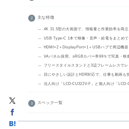
主な特徴
4K 31.5型の大画面で、情報量と作業効率を両立
USB Type-C 1本で映像・音声・給電をまとめ
HDMI×2＋DisplayPort×1＋USBハブで周辺
VAパネル採用、sRGBカバー率99％で写真・
フリースタイルスタンドと3辺フレームレスでレ
目にやさしい設計とHDR対応で、仕事も動画も
法人向け「LCD-CU322V-F」と個人向け「LCD-
スペック一覧