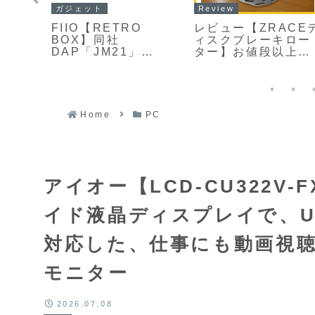
ガジェット
Review
y
FIIO【RETRO
レビュー【ZRACE
O】かつ
BOX】同社
ィスクブレーキロー
ーヤー
DAP「JM21」
ター】お値段以上、
ィッ
「M21」「M33シリ
AliExpress(アリエ
、最
ーズ」と一体化でき
クスプレス)で購入
対応オー
る専用設計のレトロ
中華ブレーキロータ
ンパ
調Bluetoothスピー
ー
縮し
カー
Home
PC
イレ
アイオー【LCD-CU322V-
イド液晶ディスプレイで、US
対応した、仕事にも動画視聴
モニター
2026.07.08