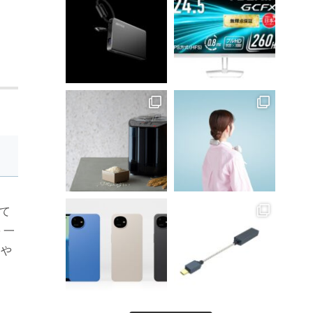
して
を一
真や