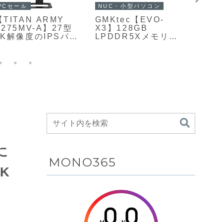
PCセール
NUC・小型パソコン
PCセ
【TITAN ARMY
GMKtec【EVO-
【Xia
P275MV-A】27型
X3】128GB
27i
4K解像度のIPSパネ
LPDDR5Xメモリと
像度・
ルに量子ドット
2TB NVMe SSDを
ッシュ
×Mini LEDバックラ
標準装備、Ryzen AI
分割M
イトを組み合わせ
Max+ 395を搭載し
ライ
た、HDR1000対応
たスリム型AIワーク
コス
のゲーミングモニタ
ステーション
ニター
ーがAmazonにて
26%O
20%OFFの47,800円
に
MONO365
K