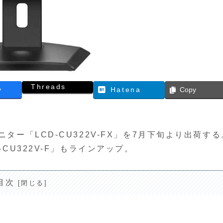
Threads
y
Hatena
Copy
ター「LCD-CU322V-FX」を7月下旬より出荷する
-CU322V-F」もラインアップ。
目次