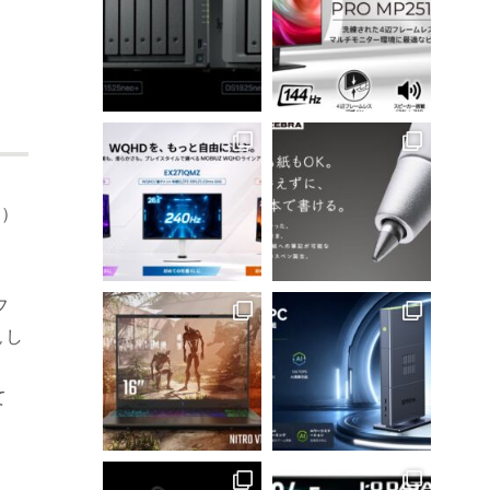
0）
、
フ
現し
て