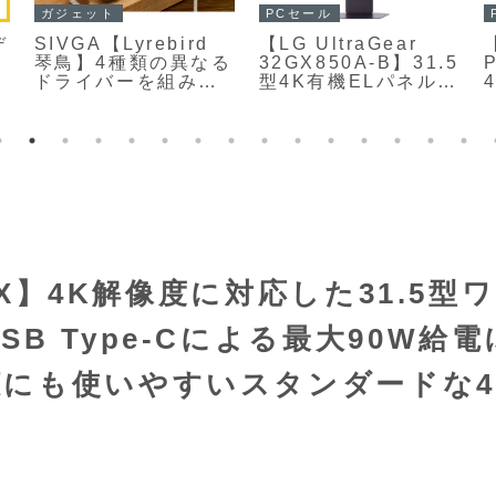
ガジェット
PCセール
デ
SIVGA【Lyrebird
【LG UltraGear
琴鳥】4種類の異なる
32GX850A-B】31.5
ドライバーを組み合
型4K有機ELパネルと
わせたハイブリッド
「4K/165Hz」と
の
構成により、低域か
「フルHD/330Hz」
ら超高域までを自然
を切り替えられるデ
で濃密に描き出すイ
ュアルモードを備え
ンナーイヤー型イヤ
たハイエンドゲーミ
ホン
ングモニターが
Amazonにて
12%OFFの99,800円
FX】4K解像度に対応した31.5型ワ
B Type-Cによる最大90W給電
にも使いやすいスタンダードな4