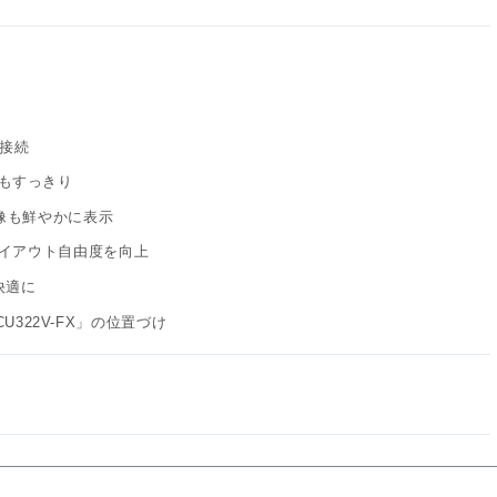
て接続
機器もすっきり
映像も鮮やかに表示
イアウト自由度を向上
快適に
CU322V-FX」の位置づけ