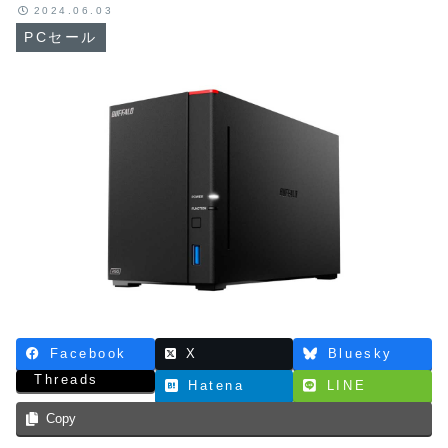
2024.06.03
PCセール
Facebook
X
Bluesky
Threads
Hatena
LINE
Copy