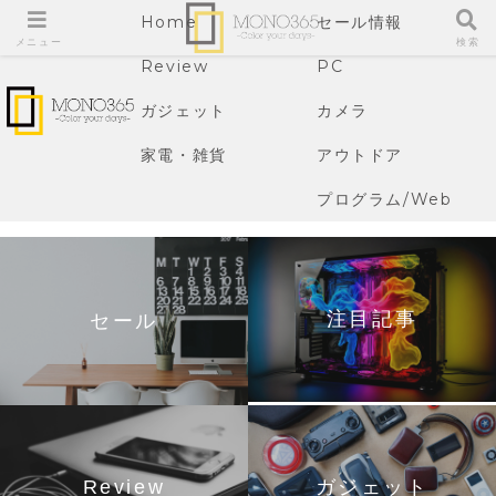
Home
セール情報
メニュー
検索
Review
PC
ガジェット
カメラ
家電・雑貨
アウトドア
プログラム/Web
注目記事
セール
Review
ガジェット