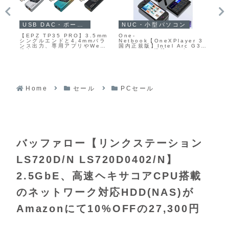
ガジェットセール
アウトドアセール
P
【Padsmith Gaming
【LOGOS 卓上水コンロ】テ
ソー
 3
IEM】チタンコーティングダ
ーブルの上で本格的な炭火焼
イ
3
イナミックドライバーと平面
きを楽しめるコンパクトな水
ィス
ム・
磁気ドライバーによるハイブ
冷式コンロがAmazonにて
WM
用
リッド構成を採用し、ゲーム
27%OFFの3,847円
Ai
」
内の足音などの定位を意識し
な
グ
つつ音楽鑑賞でも楽しめるよ
タ
うにチューニングされたイン
る
イヤーモニターがAmazonに
ル
て15%OFFの14,875円
Home
セール
PCセール
バッファロー【リンクステーション
LS720D/N LS720D0402/N】
2.5GbE、高速ヘキサコアCPU搭載
のネットワーク対応HDD(NAS)が
Amazonにて10%OFFの27,300円