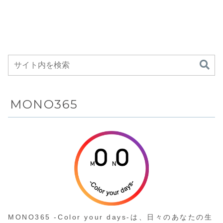
響心理学・空...
ーまで幅...
す。焚き火
ホンが
3,207円
の18,800円
Amazo
18%OFFの55,794
に見やすくなったラ
テーブルと..
Amazonにて
24%OF
円から
ンニングGPSウォッ
チがAmazonにて
10%OFFの
7,345円
19%OFFの50,999
1,780円
円から
MONO365
MONO365 -Color your days-は、日々のあなたの生