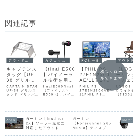
関連記事
ガジェットセール
アウトドアセール
PCセール
アウトドアセール
【final E500
キャプテンス
【PHILIPS
【LOGO
横スクロー
】バイノーラ
タッグ【UF-
27E1N2300
ーリング
ルできます
ル技術を用い
38 グリルス
AE/11】27
トチェア
たゲームやVR
タンド ドリッ
型・フルHD・
高34cm
finalE500final
CAPTAIN STAG
PHILIPS
LOGOS 
コンテンツ、
（ファイナル）
パー＜シング
UF-38 グリルス
IPSパネル・
27E1N2300AE/
ースタイ
グライトチ
E500 は、バイノ
タンド ドリッパー
11PHILIPS
（733012
ASMRなどの
ル＞】グリル
最大120Hzリ
計・軽量
ーラル技術を用い
＜シングル＞ 概要
27E1N2300AE/
LOGOS 
立体音響を自
スタンドとド
フレッシュレ
ミフレー
たゲームやVRコン
UF-38 は、グリ
11 は、27型フル
グライトチ
テンツ、ASMRな
ルスタンドとドリ
HD・IPSパネルに
は、座高34
然な方向感と
リッパースタ
ート・USB
沈み込み
どの立体音響を自
ッパースタンドを
120Hzリフレッシ
ロースタイ
空間イメージ
ンドを一体化
Type‑C65W
い張りの
然な方向感と空間
一体化したアウト
ュレートと1ms
計・軽量ア
で再現するこ
したアウトド
給電対応の高
座面・ス
イメージで再現す
ドア用スタンドで
ガーミン【Instinct
ガーミン
MPRTを備え、
レーム・沈
ることを目的に開
す。6段階の高さ
USB Type‑C 1本
にくい張り
2X】ソーラー充電に
【Forerunner 265
とを目的に開
ア用スタンド
コスパモニタ
収納対応
発された、有線カ
調整が可能で、OD
で映像出力・デー
座面・スリ
対応したアウトドア
Music】ディスプレ
発された有線
がAmazonに
ーがAmazon
徴のアウ
ナル型イヤホンで
缶バーナーからカ
タ通信・最大65W
対応が特徴
GPSウォッチが
イに1.3型AMOLED
す。音響工学・音
セットガスバーナ
給...
トドアチェ
カナル型イヤ
て15%OFFの
にて9%OFF
アチェア
Amazonにて
を採用し、色鮮やか