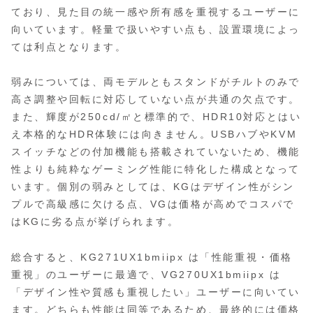
ており、見た目の統一感や所有感を重視するユーザーに
向いています。軽量で扱いやすい点も、設置環境によっ
ては利点となります。
弱みについては、両モデルともスタンドがチルトのみで
高さ調整や回転に対応していない点が共通の欠点です。
また、輝度が250cd/㎡と標準的で、HDR10対応とはい
え本格的なHDR体験には向きません。USBハブやKVM
スイッチなどの付加機能も搭載されていないため、機能
性よりも純粋なゲーミング性能に特化した構成となって
います。個別の弱みとしては、KGはデザイン性がシン
プルで高級感に欠ける点、VGは価格が高めでコスパで
はKGに劣る点が挙げられます。
総合すると、KG271UX1bmiipx は「性能重視・価格
重視」のユーザーに最適で、VG270UX1bmiipx は
「デザイン性や質感も重視したい」ユーザーに向いてい
ます。どちらも性能は同等であるため、最終的には価格