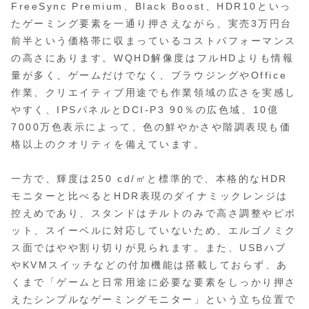
FreeSync Premium、Black Boost、HDR10といっ
たゲーミング要素を一通り押さえながら、実売3万円台
前半という価格帯に収まっているコストパフォーマンス
の高さにあります。WQHD解像度はフルHDよりも情報
量が多く、ゲームだけでなく、ブラウジングやOffice
作業、クリエイティブ用途でも作業領域の広さを実感し
やすく、IPSパネルとDCI-P3 90％の広色域、10億
7000万色表示によって、色の鮮やかさや階調表現も価
格以上のクオリティを備えています。
一方で、輝度は250 cd/㎡と標準的で、本格的なHDR
モニターと比べるとHDR表現のダイナミックレンジは
控えめであり、スタンドはチルトのみで高さ調整やピボ
ット、スイーベルに対応していないため、エルゴノミク
ス面ではやや割り切りが見られます。また、USBハブ
やKVMスイッチなどの付加機能は搭載しておらず、あ
くまで「ゲームと日常用途に必要な要素をしっかり押さ
えたシンプルなゲーミングモニター」という立ち位置で