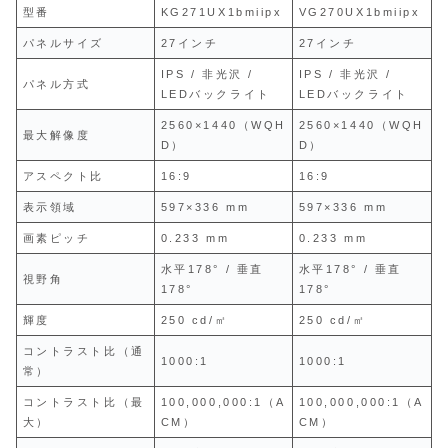
型番
KG271UX1bmiipx
VG270UX1bmiipx
パネルサイズ
27インチ
27インチ
IPS / 非光沢 /
IPS / 非光沢 /
パネル方式
LEDバックライト
LEDバックライト
2560×1440（WQH
2560×1440（WQH
最大解像度
D）
D）
アスペクト比
16:9
16:9
表示領域
597×336 mm
597×336 mm
画素ピッチ
0.233 mm
0.233 mm
水平178° / 垂直
水平178° / 垂直
視野角
178°
178°
輝度
250 cd/㎡
250 cd/㎡
コントラスト比（通
1000:1
1000:1
常）
コントラスト比（最
100,000,000:1（A
100,000,000:1（A
大）
CM）
CM）