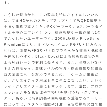
す。
こうした特徴から、この製品を特におすすめしたいの
は、フルHDからのステップアップとしてWQHD環境を
手頃な価格で導入したいPCゲーマーや、eスポーツタイ
トルを中心にプレイしつつ、動画視聴や一般作業も1台
でこなしたいユーザーです。200Hz駆動とFreeSync
Premiumにより、ミドル〜ハイエンドGPUと組み合わ
せれば、競技系FPSやバトロワで滑らかな描画と低残像
を体感しやすく、Black Boostによる暗所視認性の向
上も対戦シーンで有利に働きます。また、色域とIPSパ
ネルの特性から、趣味レベルの写真・動画編集や配信画
面の確認にも十分対応できるため、「ゲームが主役だ
が、クリエイティブ用途もそこそここなしたい」という
ライトクリエイター層にもマッチします。逆に、プロフ
ェッショナルな色管理や本格HDR制作を行うクリエイ
ター、あるいは高さ調整や回転機能を重視するユーザー
にとっては、スタンド機能や輝度・色管理機能の面で物