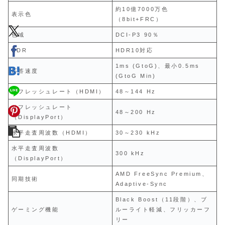
約10億7000万色
表示色
（8bit+FRC）
色域
DCI-P3 90％
HDR
HDR10対応
1ms (GtoG)、最小0.5ms
応答速度
(GtoG Min)
リフレッシュレート（HDMI）
48～144 Hz
リフレッシュレート
48～200 Hz
（DisplayPort）
水平走査周波数（HDMI）
30～230 kHz
水平走査周波数
300 kHz
（DisplayPort）
AMD FreeSync Premium、
同期技術
Adaptive-Sync
Black Boost（11段階）、ブ
ゲーミング機能
ルーライト軽減、フリッカーフ
リー