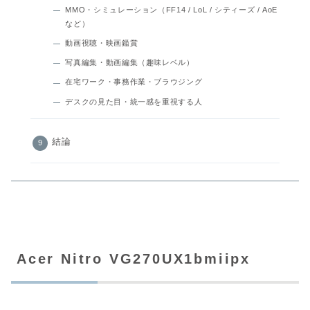
MMO・シミュレーション（FF14 / LoL / シティーズ / AoE
など）
動画視聴・映画鑑賞
写真編集・動画編集（趣味レベル）
在宅ワーク・事務作業・ブラウジング
デスクの見た目・統一感を重視する人
結論
Acer Nitro VG270UX1bmiipx