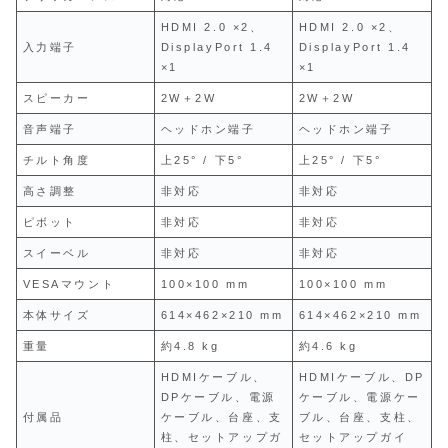
HDMI 2.0 ×2、
HDMI 2.0 ×2、
入力端子
DisplayPort 1.4
DisplayPort 1.4
×1
×1
スピーカー
2W＋2W
2W＋2W
音声端子
ヘッドホン端子
ヘッドホン端子
チルト角度
上25° / 下5°
上25° / 下5°
高さ調整
非対応
非対応
ピボット
非対応
非対応
スイーベル
非対応
非対応
VESAマウント
100×100 mm
100×100 mm
本体サイズ
614×462×210 mm
614×462×210 mm
重量
約4.8 kg
約4.6 kg
HDMIケーブル、
HDMIケーブル、DP
DPケーブル、電源
ケーブル、電源ケー
付属品
ケーブル、台座、支
ブル、台座、支柱、
柱、セットアップガ
セットアップガイ