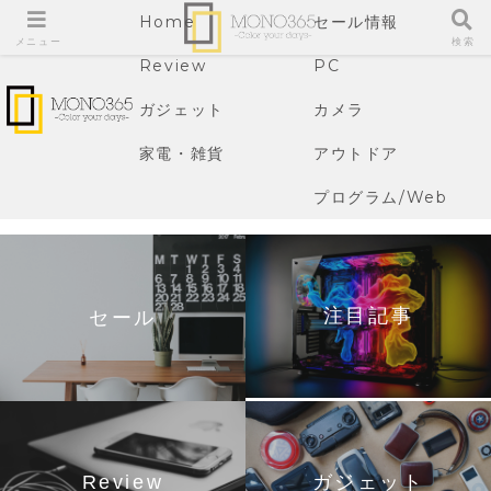
Home
セール情報
メニュー
検索
Review
PC
ガジェット
カメラ
家電・雑貨
アウトドア
プログラム/Web
注目記事
セール
Review
ガジェット