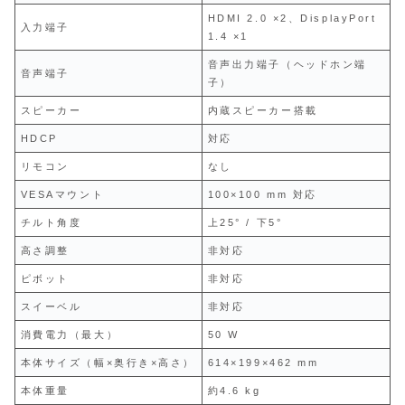
HDMI 2.0 ×2、DisplayPort
入力端子
1.4 ×1
音声出力端子（ヘッドホン端
音声端子
子）
スピーカー
内蔵スピーカー搭載
HDCP
対応
リモコン
なし
VESAマウント
100×100 mm 対応
チルト角度
上25° / 下5°
高さ調整
非対応
ピボット
非対応
スイーベル
非対応
消費電力（最大）
50 W
本体サイズ（幅×奥行き×高さ）
614×199×462 mm
本体重量
約4.6 kg