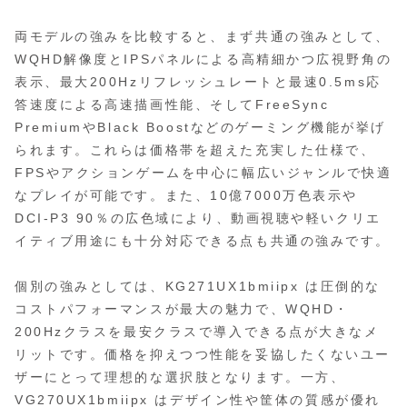
両モデルの強みを比較すると、まず共通の強みとして、
WQHD解像度とIPSパネルによる高精細かつ広視野角の
表示、最大200Hzリフレッシュレートと最速0.5ms応
答速度による高速描画性能、そしてFreeSync
PremiumやBlack Boostなどのゲーミング機能が挙げ
られます。これらは価格帯を超えた充実した仕様で、
FPSやアクションゲームを中心に幅広いジャンルで快適
なプレイが可能です。また、10億7000万色表示や
DCI-P3 90％の広色域により、動画視聴や軽いクリエ
イティブ用途にも十分対応できる点も共通の強みです。
個別の強みとしては、KG271UX1bmiipx は圧倒的な
コストパフォーマンスが最大の魅力で、WQHD・
200Hzクラスを最安クラスで導入できる点が大きなメ
リットです。価格を抑えつつ性能を妥協したくないユー
ザーにとって理想的な選択肢となります。一方、
VG270UX1bmiipx はデザイン性や筐体の質感が優れ