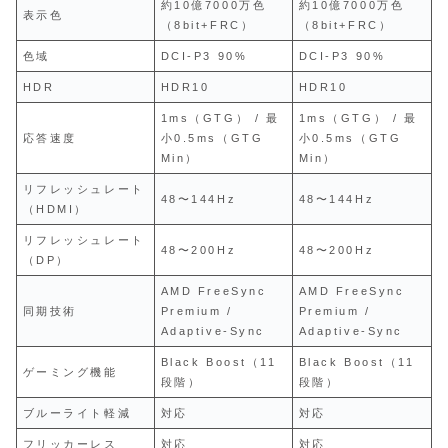
約10億7000万色
約10億7000万色
表示色
（8bit+FRC）
（8bit+FRC）
色域
DCI-P3 90%
DCI-P3 90%
HDR
HDR10
HDR10
1ms（GTG） / 最
1ms（GTG） / 最
応答速度
小0.5ms（GTG
小0.5ms（GTG
Min）
Min）
リフレッシュレート
48〜144Hz
48〜144Hz
（HDMI）
リフレッシュレート
48〜200Hz
48〜200Hz
（DP）
AMD FreeSync
AMD FreeSync
同期技術
Premium /
Premium /
Adaptive-Sync
Adaptive-Sync
Black Boost（11
Black Boost（11
ゲーミング機能
段階）
段階）
ブルーライト軽減
対応
対応
フリッカーレス
対応
対応