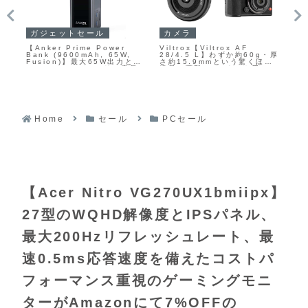
ガジェットセール
カメラ
ガ
【Anker Prime Power
Viltrox【Viltrox AF
ED
Bank (9600mAh, 65W,
28/4.5 L】わずか約60g・厚
グ
c
Fusion)】最大65W出力と
さ約15.9mmという驚くほど
ース
と内
9600mAhのバッテリー容量
軽量・薄型のLマウント用フル
や
ゲー
を備えたモバイルバッテリー
サイズ対応レンズ
バ
Cの
兼USB急速充電器がAmazon
ど
られ
に27%OFFの10,990円
し
イ
タ
Home
セール
PCセール
【Acer Nitro VG270UX1bmiipx】
27型のWQHD解像度とIPSパネル、
最大200Hzリフレッシュレート、最
速0.5ms応答速度を備えたコストパ
フォーマンス重視のゲーミングモニ
ターがAmazonにて7%OFFの