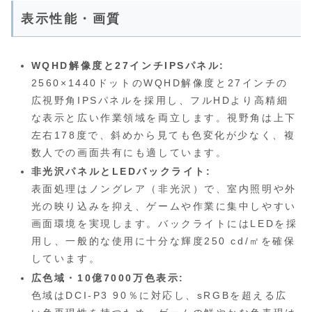
表示性能・画質
WQHD解像度と27インチIPSパネル:
2560×1440ドットのWQHD解像度と27インチの
広視野角IPSパネルを採用し、フルHDより高精細
な表示と広い作業領域を両立します。視野角は上下
左右178度で、斜めから見ても色変化が少なく、複
数人での画面共有にも適しています。
非光沢パネルとLEDバックライト:
表面処理はノングレア（非光沢）で、室内照明や外
光の映り込みを抑え、ゲームや作業に集中しやすい
画面環境を実現します。バックライトにはLEDを採
用し、一般的な使用に十分な輝度250 cd/㎡を確保
しています。
広色域・10億7000万色表示:
色域はDCI-P3 90％に対応し、sRGBを超える広