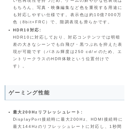
い色再現性を持つため、ゲームの鮮やかな色表現は
もちろん、写真・映像編集など色を重視する用途に
も対応しやすい仕様です。表示色は約10億7000万
色（8bit+FRC）で、階調表現も滑らかです。
HDR10対応:
HDR10に対応しており、対応コンテンツでは明暗
差の大きなシーンでも白飛び・黒つぶれを抑えた表
現が可能です（パネル輝度は250 cd/㎡のため、エ
ントリークラスのHDR体験という位置付けで
す）。
ゲーミング性能
最大200Hzリフレッシュレート:
DisplayPort接続時に最大200Hz、HDMI接続時に
最大144Hzのリフレッシュレートに対応し、1秒間