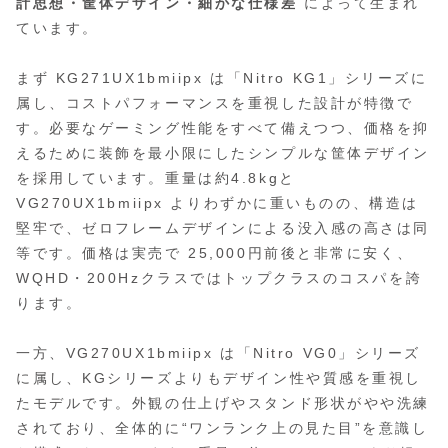
計思想・筐体デザイン・細かな仕様差
によって生まれ
ています。
まず KG271UX1bmiipx は「Nitro KG1」シリーズに
属し、コストパフォーマンスを重視した設計が特徴で
す。必要なゲーミング性能をすべて備えつつ、価格を抑
えるために装飾を最小限にしたシンプルな筐体デザイン
を採用しています。重量は約4.8kgと
VG270UX1bmiipx よりわずかに重いものの、構造は
堅牢で、ゼロフレームデザインによる没入感の高さは同
等です。価格は実売で 25,000円前後と非常に安く、
WQHD・200Hzクラスではトップクラスのコスパを誇
ります。
一方、VG270UX1bmiipx は「Nitro VG0」シリーズ
に属し、KGシリーズよりもデザイン性や質感を重視し
たモデルです。外観の仕上げやスタンド形状がやや洗練
されており、全体的に“ワンランク上の見た目”を意識し