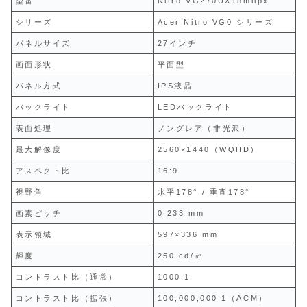
型番
Nitro VG270UX1bmiipx
シリーズ
Acer Nitro VG0 シリーズ
パネルサイズ
27インチ
画面形状
平面型
パネル方式
IPS液晶
バックライト
LEDバックライト
表面処理
ノングレア（非光沢）
最大解像度
2560×1440（WQHD）
アスペクト比
16:9
視野角
水平178° / 垂直178°
画素ピッチ
0.233 mm
表示領域
597×336 mm
輝度
250 cd/㎡
コントラスト比（通常）
1000:1
コントラスト比（拡張）
100,000,000:1（ACM）