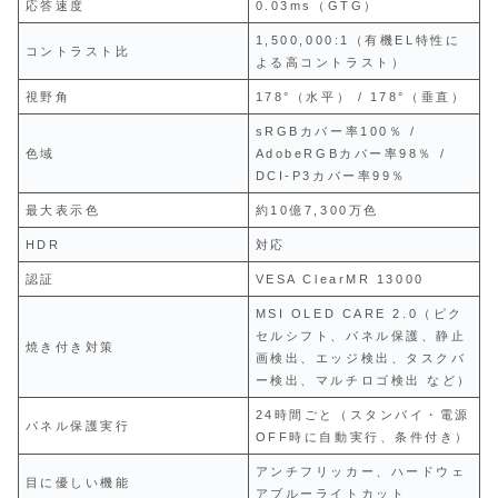
応答速度
0.03ms（GTG）
1,500,000:1（有機EL特性に
コントラスト比
よる高コントラスト）
視野角
178°（水平） / 178°（垂直）
sRGBカバー率100％ /
色域
AdobeRGBカバー率98％ /
DCI-P3カバー率99％
最大表示色
約10億7,300万色
HDR
対応
認証
VESA ClearMR 13000
MSI OLED CARE 2.0（ピク
セルシフト、パネル保護、静止
焼き付き対策
画検出、エッジ検出、タスクバ
ー検出、マルチロゴ検出 など）
24時間ごと（スタンバイ・電源
パネル保護実行
OFF時に自動実行、条件付き）
アンチフリッカー、ハードウェ
目に優しい機能
アブルーライトカット