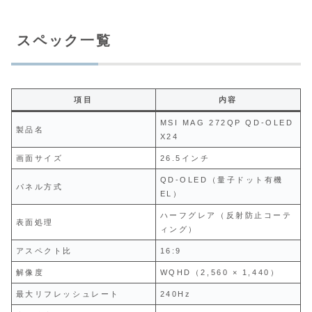
スペック一覧
項目
内容
MSI MAG 272QP QD-OLED
製品名
X24
画面サイズ
26.5インチ
QD-OLED（量子ドット有機
パネル方式
EL）
ハーフグレア（反射防止コーテ
表面処理
ィング）
アスペクト比
16:9
解像度
WQHD（2,560 × 1,440）
最大リフレッシュレート
240Hz