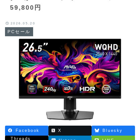
59,800円
2026.05.20
PCセール
Facebook
X
Bluesky
Threads