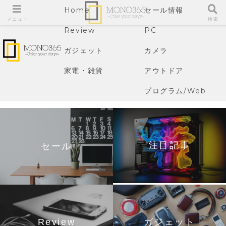
Home
セール情報
メニュー
検索
Review
PC
ガジェット
カメラ
家電・雑貨
アウトドア
プログラム/Web
注目記事
セール
Review
ガジェット