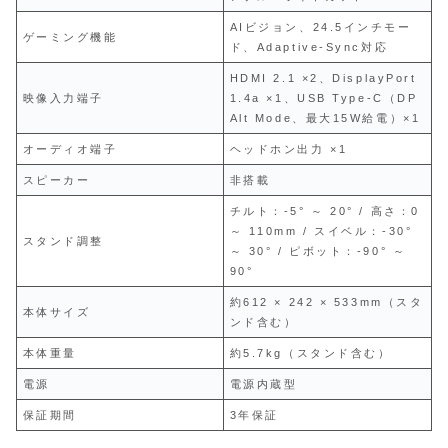
AIビジョン、24.5インチモー
ゲーミング機能
ド、Adaptive-Sync対応
HDMI 2.1 ×2、DisplayPort
映像入力端子
1.4a ×1、USB Type-C（DP
Alt Mode、最大15W給電）×1
オーディオ端子
ヘッドホン出力 ×1
スピーカー
非搭載
チルト：-5° ～ 20° / 高さ：0
～ 110mm / スイベル：-30°
スタンド調整
～ 30° / ピボット：-90° ～
90°
約612 × 242 × 533mm（スタ
本体サイズ
ンド含む）
本体重量
約5.7kg（スタンド含む）
電源
電源内蔵型
保証期間
3年保証