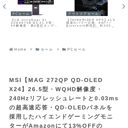
PCセール
PC
】±1％
【INNOCN 32M2V】32型
エレコム【U3HC-
【
+／
4K Fast IPSパネルに2304
C040PBK】最大入力100W
00時
ゾーンMini LED直下型バッ
に対応したPC充電ケーブルと
X7防
クライトと量子ドット技術を
合計4ポートのUSBハブが一
パワ
組み合わせ、HDR1000対
体型になったUSB-C to
にて
応・最大160Hzリフレッシュ
USB-Cケーブル
レート・1ms応答速度を備え
たゲーミングモニターが
Amazonにて28%OFFの
71,231円
Home
セール
PCセール
MSI【MAG 272QP QD-OLED
X24】26.5型・WQHD解像度・
240Hzリフレッシュレートと0.03ms
の超高速応答・QD-OLEDパネルを
採用したハイエンドゲーミングモニ
ターがAmazonにて13%OFFの