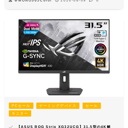
＠MONO365Color
2026-08-09
0
PCセール
ゲーミングデバイス
セール
モニター
【ASUS ROG Strix XG32UCG】31.5型の4K解