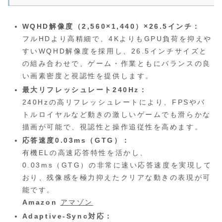
WQHD解像度（2,560×1,440）×26.5インチ：
フルHDより高精細で、4KよりもGPU負荷を抑えや
すいWQHD解像度を採用し、26.5インチサイズと
の組み合わせで、ゲーム・作業ともにバランスの良
い画素密度と視認性を提供します。
最大リフレッシュレート240Hz：
240Hzの高リフレッシュレートにより、FPSやバ
トルロイヤルなど動きの激しいゲームでも滑らかな
描画が可能で、視認性と操作追従性を高めます。
応答速度0.03ms（GTG）：
有機ELの高速応答特性を活かし、
0.03ms（GTG）の非常に速い応答速度を実現して
おり、残像感を極力抑えたクリアな動きの表現が可
能です。
Amazon
アマゾン
Adaptive-Sync対応：