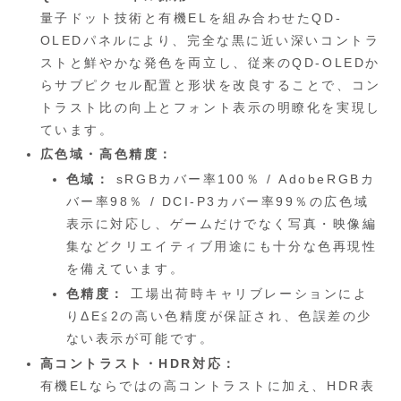
量子ドット技術と有機ELを組み合わせたQD-
OLEDパネルにより、完全な黒に近い深いコントラ
ストと鮮やかな発色を両立し、従来のQD-OLEDか
らサブピクセル配置と形状を改良することで、コン
トラスト比の向上とフォント表示の明瞭化を実現し
ています。
広色域・高色精度：
色域：
sRGBカバー率100％ / AdobeRGBカ
バー率98％ / DCI-P3カバー率99％の広色域
表示に対応し、ゲームだけでなく写真・映像編
集などクリエイティブ用途にも十分な色再現性
を備えています。
色精度：
工場出荷時キャリブレーションによ
りΔE≦2の高い色精度が保証され、色誤差の少
ない表示が可能です。
高コントラスト・HDR対応：
有機ELならではの高コントラストに加え、HDR表