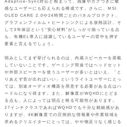
Adaptive-Sync対応と相まって、残像やカクつきに敏
感なユーザーにも応えられる構成です。さらに、MSI
OLED CARE 2.0や24時間ごとのパネルプロテクト、
グラフェンフィルム＋ヒートシンクによる放熱設計、そ
して3年保証という“安心材料”がしっかり揃っている点
も、有機EL導入に躊躇しているユーザーの背中を押す
要素と言えるでしょう。
弱みとしてまず挙げられるのは、内蔵スピーカーを搭載
していないことです。ゲーミング用途ではヘッドセット
や外部スピーカーを使うユーザーが多いとはいえ、「と
りあえず音が出ればいい」というライトユーザーにとっ
ては、別途オーディオ機器を用意する必要がある点はハ
ードルになり得ます。また、解像度がWQHDにとどま
る点も、人によっては弱点と映る可能性があります。
27インチクラスであればWQHDでも十分な精細感があ
りますが、4K解像度での圧倒的な情報量や作業領域を
求めるクリエイターにとっては、やや物足りなく感じる