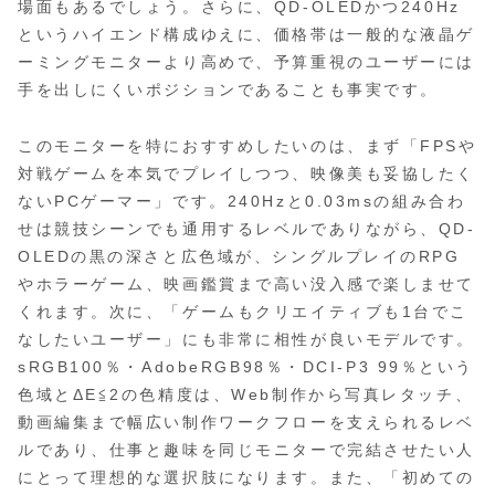
場面もあるでしょう。さらに、QD-OLEDかつ240Hz
というハイエンド構成ゆえに、価格帯は一般的な液晶ゲ
ーミングモニターより高めで、予算重視のユーザーには
手を出しにくいポジションであることも事実です。
このモニターを特におすすめしたいのは、まず「FPSや
対戦ゲームを本気でプレイしつつ、映像美も妥協したく
ないPCゲーマー」です。240Hzと0.03msの組み合わ
せは競技シーンでも通用するレベルでありながら、QD-
OLEDの黒の深さと広色域が、シングルプレイのRPG
やホラーゲーム、映画鑑賞まで高い没入感で楽しませて
くれます。次に、「ゲームもクリエイティブも1台でこ
なしたいユーザー」にも非常に相性が良いモデルです。
sRGB100％・AdobeRGB98％・DCI-P3 99％という
色域とΔE≦2の色精度は、Web制作から写真レタッチ、
動画編集まで幅広い制作ワークフローを支えられるレベ
ルであり、仕事と趣味を同じモニターで完結させたい人
にとって理想的な選択肢になります。また、「初めての