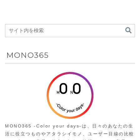
駒に採用した
に最適な
世界限定
アラブル
1,800本の
機
GPS衛星電波
時計
MONO365
MONO365 -Color your days-は、日々のあなたの生
活に役立つものやアタラシイモノ、ユーザー目線の比較