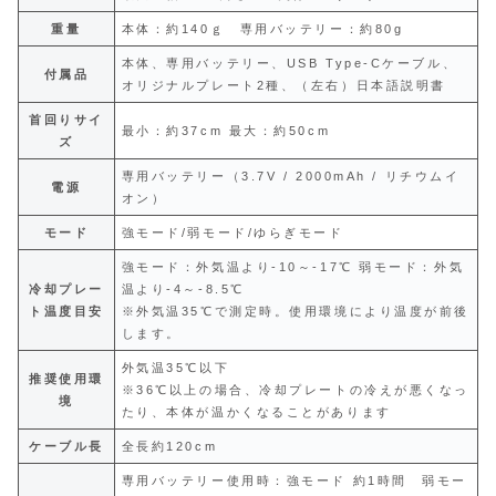
重量
本体：約140ｇ 専用バッテリー：約80g
本体、専用バッテリー、USB Type-Cケーブル、
付属品
オリジナルプレート2種、（左右）日本語説明書
首回りサイ
最小：約37cm 最大：約50cm
ズ
専用バッテリー（3.7V / 2000mAh / リチウムイ
電源
オン）
モード
強モード/弱モード/ゆらぎモード
強モード：外気温より-10～-17℃ 弱モード：外気
冷却プレー
温より-4～-8.5℃
ト温度目安
※外気温35℃で測定時。使用環境により温度が前後
します。
外気温35℃以下
推奨使用環
※36℃以上の場合、冷却プレートの冷えが悪くなっ
境
たり、本体が温かくなることがあります
ケーブル長
全長約120cm
専用バッテリー使用時：強モード 約1時間 弱モー