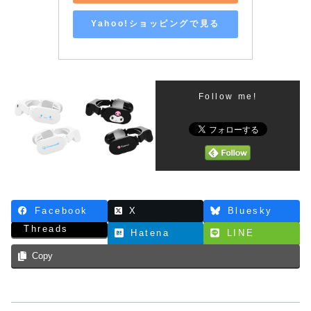
Yahoo!ショッピングで見る
Follow me!
Facebook
X
Bluesky
Threads
Hatena
LINE
Copy