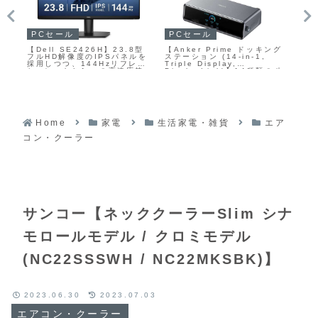
P
PCセール
PCセール
【A
【Dell SE2426H】23.8型
【Anker Prime ドッキング
ED
D解
フルHD解像度のIPSパネルを
ステーション (14-in-1,
型
採用
採用しつつ、144Hzリフレッ
Triple Display,
ネ
レッ
シュレートと1msの高速応答
DisplayLink)】14種類のポ
ュ
高
に対応した、仕事とゲームの
ートをひとつの筐体に集約
ト
グ
両方に使いやすいスタンダー
し、最大3画面同時出力とノー
ーが
ドモニターがAmazonにて
トPCへの高出力給電を両立し
37
7%OFFの13,980円
たハイエンドUSBドックが
Amazonにて30%OFFの
27,990円
Home
家電
生活家電・雑貨
エア
コン・クーラー
サンコー【ネッククーラーSlim シナ
モロールモデル / クロミモデル
(NC22SSSWH / NC22MKSBK)】
2023.06.30
2023.07.03
エアコン・クーラー