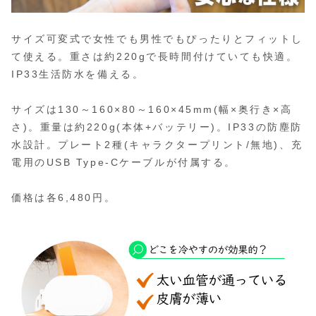
サイズ可変式で女性でも男性でもぴったりとフィットし
て使える。重さは約220gで長時間付けていても快適。
IP33生活防水を備える。
サイズは130～160×80～160×45mm(幅×奥行き×高
さ)。重量は約220g(本体+バッテリー)。IP33の防塵防
水設計。プレート2種(キャラクタープリント/無地)、充
電用のUSB Type-Cケーブルが付属する。
価格は各6,480円。