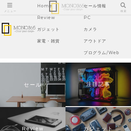
Home
セール情報
メニュー
検索
Review
PC
ガジェット
カメラ
家電・雑貨
アウトドア
プログラム/Web
注目記事
セール
Review
ガジェット