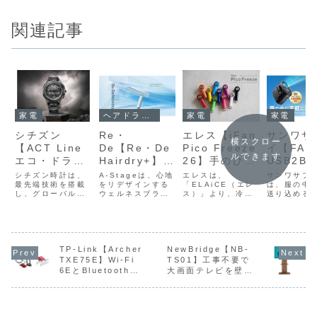
関連記事
家電
家電
家電
ヘアドライヤー・ヘアアイロン
シチズン
エレス【iFan
サンワサ
Re・
横スクロー
【ACT Line
Pico Freeze
イ【FAN
De【Re・De
ルできます
エコ・ドライ
26】手のひら
USB2B
Hairdry+】業
ブGPS衛星電
サイズのボデ
全性の高
界トップクラ
シチズン時計は、
エレスは、
サンワサプ
A-Stageは、心地
波時計
最先端技術を搭載
ィにペルチェ
「ELAiCE（エレ
固体電池
は、服の中
スの風速
をリデザインする
し、グローバルに
ス）」より、冷却
送り込める
ウェルネスブラン
Crystal
冷却プレート
3000m
52m/sと、わ
活躍するビジネス
プレート搭載のミ
電池内蔵の2
ド「Re・De（リ
Octagon】オ
を搭載したミ
内蔵し、
ずか280gの軽
マンをサポートす
ニハンディファン
腰掛けベル
デ）」より、スリ
る「CITIZEN
「iFan Pico
ン「FAN-
ムな本体から生み
ールブラック
ニハンディフ
100段階
量ボディを両
ATTESA（シチズ
Freeze 26（アイ
USB2BK
出される大風速
の力強いフル
ァンで、カバ
量調整・
立したヘアド
ン アテッサ）」か
ファン ピコ フリ
した。価格
と、280gの軽量
フローデザイ
ンやポケット
風速5.7
ライヤー
ら、オールブラッ
ーズ）」と、専用
6,160円
TP-Link【Archer
設計を両立したヘ
NewBridge【NB-
クの力強いデザイ
アクセサリー
要サンワサ
アドライヤー
TXE75E】Wi-Fi
TS01】工事不要で
ンに、特殊な
にもすっと収
最大約1
ンに、結晶チタニ
「iFan Multi
「FAN-
「Re・De
6EとBluetooth
大画面テレビを壁に
熱処理で生ま
まるコンパク
の連続使
ウムの個性が際立
Clip（アイファン
USB2BK
Hairdry+（リデ
5.3に対応するトラ
寄せて設置できる壁
つ特別な限定モデ
マルチ クリッ
の中に風を
ヘアドライ プラ
れる結晶チタ
トさが魅力
対応した
イバンドの無線LAN
よせテレビスタンド
ル「シチズン アテ
プ）」を4...
んで涼しさ
ス）」を4月17日
ニウムをベゼ
外作業や
子機
ッサ...
できる“2WA
より販...
ルとバンド中
時の暑さ
腰...