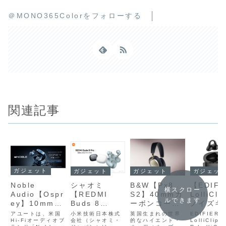
＠MONO365Colorをフォローする
関連記事
ガジェット
ガジェット
ガジェット
ガジェットセール
Noble
シャオミ
B&W【Px8
【EDIFI
横スクロー
Audio【Ospr
【REDMI
S2】40mmカ
LolliCli
ルできます
ey】10mmダ
Buds 8
ーボンコー
ノイズキ
イナミックド
Pro】早割
ン・ドライバ
セリング
アユートは、米国
小米技術日本株式
英国生まれの世界
EDIFIER
ライバーとカ
Hi-Fiオーディオブ
8980円、最大
会社（シャオミ・
ーとaptX
的なハイエンド・
間オーデ
LolliClipE