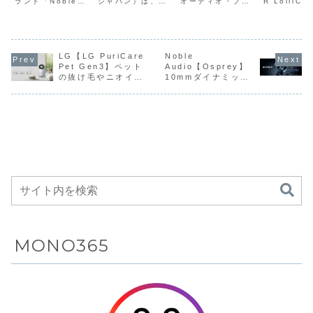
ランド「Noble
ジャパン）は、完
オーディオ・ブラ
R LolliCl
スタムBAドラ
55dBのスマ
Lossless対
オ・健康
Audio（ノーブ
全ワイヤレスイヤ
ンドBowers &
ディファイア
イバーによる
ートANC、同
応による高解
タリング
ル・オーディ
ホン「REDMI
Wilkinsは、オー
クリップ）
オ）」から、完全
Buds 8 Pro」を
バーイヤー型ワイ
をふさがな
ハイブリッド
軸トリプルド
像度サウン
LDAC対
ワイヤレスイヤホ
2026年2月24日
ヤレス・ヘッドホ
ーカフ型の
構成、LDAC
ライバー、
ド、8マイク
IP56防
ンのプレミアム・
より販売する。店
ンのフラッグシッ
ンイヤー設
対応
Bluetooth
ANC、
大39時
エントリーモデル
LG【LG PuriCare
頭予想価格は
Noble
プモデル「Px8
用しつつ、A
「Osprey（オス
9,980円。3月9日
S2」に新色ミッド
ズキャンセ
Pet Gen3】ペット
Audio【Osprey】
Bluetooth
5.4、そして
USB‑DAC機
と多機能
プレイ）」
までは早割価格の
ナイト・ブルーと
やヘッドト
の抜け毛やニオイ対
10mmダイナミック
6.0、ANC、
最大35時間再
能を備えたブ
ヤーカフ
（NBA-
8,980円で販売。
パール・ブルーを
ング対応の
策に特化したサーキ
ドライバーとカスタ
OSPREY-BL）を
製品概要「REDMI
追加し、4月下旬
ーディオ、L
外音取り込み
生を実現した
ランド最上位
イヤレス
ュレーター搭載空気
ムBAドライバーによ
7月10日に発売す
Bud...
に発売する。価
対...
機能、専用ア
完全ワイヤレ
ワイヤレスヘ
ホンが
清浄機で、360度全
るハイブリッド構
る。価格...
格...
プリによる10
スイヤホン
ッドホンに新
Amazo
方向から汚れた空気
成、LDAC対応
を吸引し、3層フィ
Bluetooth 6.0、
バンドEQな
色ミッドナイ
31%OF
ルターと立体的な気
ANC、外音取り込み
ど、フラッグ
ト・ブルーと
8,990円
流でリビング全体を
機能、専用アプリに
シップ級の機
パール・ブル
効率よく浄化する、
よる10バンドEQな
能をパフォー
ーが追加
ペットと暮らす家庭
ど、フラッグシップ
マンス価格で
向けのプレミアムモ
級の機能をパフォー
デル
マンス価格でまとめ
まとめ上げた
上げたプレミアム・
プレミアム・
エントリー完全ワイ
エントリー完
ヤレスイヤホン
全ワイヤレス
MONO365
イヤホン