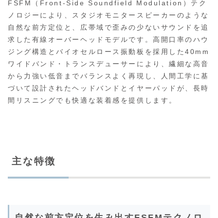
FSFM（Front-Side Soundfield Modulation）テク
ノロジーにより、スタジオモニタースピーカーのような
自然な前方定位と、広帯域で歪みの少ないサウンドを追
求した有線オーバーヘッドモデルです。高開口率のハウ
ジング構造とバイオセルロース振動板を採用した40mm
ワイドバンド・トランスデューサーにより、繊細な高音
から力強い低音までバランスよく再現し、人間工学に基
づいて設計されたヘッドバンドとイヤーパッドが、長時
間リスニングでも快適な装着感を提供します。
主な特徴
自然な前方定位を生み出すFSFMテクノロ