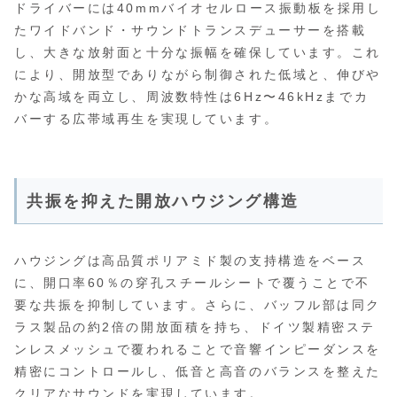
ドライバーには40mmバイオセルロース振動板を採用し
たワイドバンド・サウンドトランスデューサーを搭載
し、大きな放射面と十分な振幅を確保しています。これ
により、開放型でありながら制御された低域と、伸びや
かな高域を両立し、周波数特性は6Hz〜46kHzまでカ
バーする広帯域再生を実現しています。
共振を抑えた開放ハウジング構造
ハウジングは高品質ポリアミド製の支持構造をベース
に、開口率60％の穿孔スチールシートで覆うことで不
要な共振を抑制しています。さらに、バッフル部は同ク
ラス製品の約2倍の開放面積を持ち、ドイツ製精密ステ
ンレスメッシュで覆われることで音響インピーダンスを
精密にコントロールし、低音と高音のバランスを整えた
クリアなサウンドを実現しています。