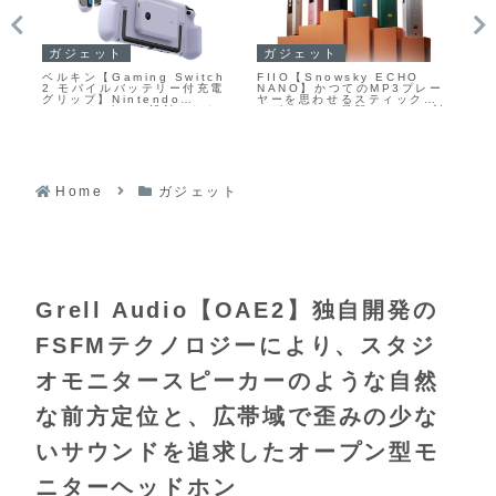
ガジェットセール
家電
ガ
【Padsmith Gaming
レコルト【エアーオーブン
Ma
レー
IEM】チタンコーティングダ
4L】4Lの大容量バスケットに
【S
型
イナミックドライバーと平面
食材をたっぷり入れ、高温の
ク
s対
磁気ドライバーによるハイブ
熱風で包み込むように加熱す
ぎ
ク
リッド構成を採用し、ゲーム
ることで、余分な油を使わず
を
ブ
内の足音などの定位を意識し
外はカリッと中はジューシー
ーデ
つつ音楽鑑賞でも楽しめるよ
に仕上げるエアーフライヤー
ー
うにチューニングされたイン
イヤーモニターがAmazonに
て15%OFFの14,875円
Home
ガジェット
Grell Audio【OAE2】独自開発の
FSFMテクノロジーにより、スタジ
オモニタースピーカーのような自然
な前方定位と、広帯域で歪みの少な
いサウンドを追求したオープン型モ
ニターヘッドホン