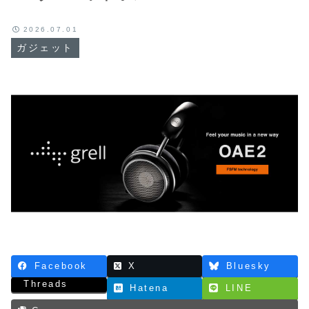
2026.07.01
ガジェット
Facebook
X
Bluesky
Threads
Hatena
LINE