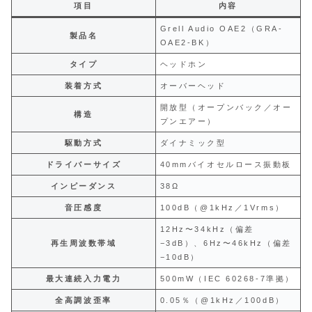
項目
内容
Grell Audio OAE2（GRA-
製品名
OAE2-BK）
タイプ
ヘッドホン
装着方式
オーバーヘッド
開放型（オープンバック／オー
構造
プンエアー）
駆動方式
ダイナミック型
ドライバーサイズ
40mmバイオセルロース振動板
インピーダンス
38Ω
音圧感度
100dB（@1kHz／1Vrms）
12Hz〜34kHz（偏差
再生周波数帯域
−3dB）、6Hz〜46kHz（偏差
−10dB）
最大連続入力電力
500mW（IEC 60268-7準拠）
全高調波歪率
0.05％（@1kHz／100dB）