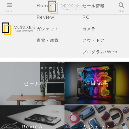
Home
セール情報
メニュー
検索
Review
PC
ガジェット
カメラ
家電・雑貨
アウトドア
プログラム/Web
注目記事
セール
Review
ガジェット