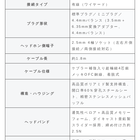
接続タイプ
有線（ワイヤード）
標準プラグ／ミニプラグ／
4.4mmバランス（3.5mm＋
プラグ形状
6.35mm変換アダプター、
4.4mmバランス）
2.5mm 4極ソケット（左右片側
ヘッドホン側端子
接続／両側接続対応）
ケーブル長
約1.8m
ケブラー補強入り超極細4芯銀
ケーブル仕様
メッキOFC銅線、着脱式
高品質ポリアミド製支持構造、
開口率60％穿孔スチールシー
構造・ハウジング
ト、精密ステンレスメッシュバ
ッフル
通気性ベロア＋高品質メモリー
フォーム、ダイキャスト亜鉛製
ヘッドバンド
スライダー採用、締め付け力約
2.5N