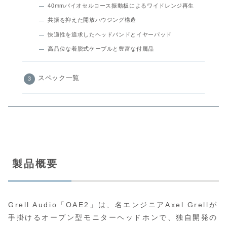
40mmバイオセルロース振動板によるワイドレンジ再生
共振を抑えた開放ハウジング構造
快適性を追求したヘッドバンドとイヤーパッド
高品位な着脱式ケーブルと豊富な付属品
スペック一覧
製品概要
Grell Audio「OAE2」は、名エンジニアAxel Grellが
手掛けるオープン型モニターヘッドホンで、独自開発の