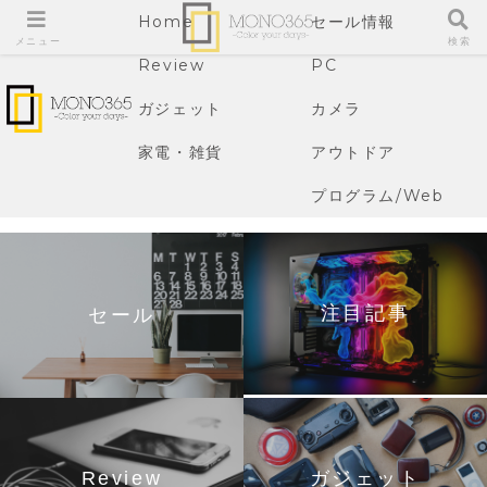
Home
セール情報
メニュー
検索
Review
PC
ガジェット
カメラ
家電・雑貨
アウトドア
プログラム/Web
注目記事
セール
Review
ガジェット