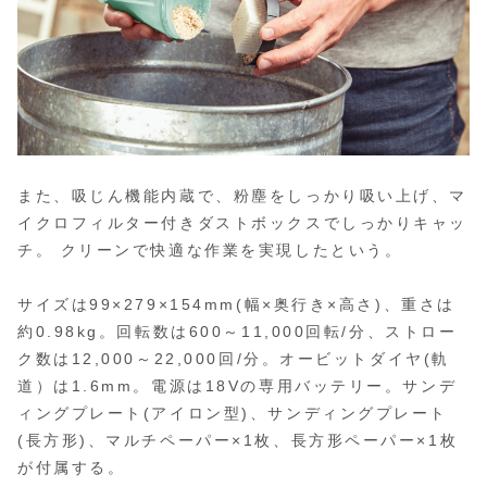
また、吸じん機能内蔵で、粉塵をしっかり吸い上げ、マ
イクロフィルター付きダストボックスでしっかりキャッ
チ。 クリーンで快適な作業を実現したという。
サイズは99×279×154mm(幅×奥行き×高さ)、重さは
約0.98kg。回転数は600～11,000回転/分、ストロー
ク数は12,000～22,000回/分。オービットダイヤ(軌
道）は1.6mm。電源は18Vの専用バッテリー。サンデ
ィングプレート(アイロン型)、サンディングプレート
(長方形)、マルチペーパー×1枚、長方形ペーパー×1枚
が付属する。