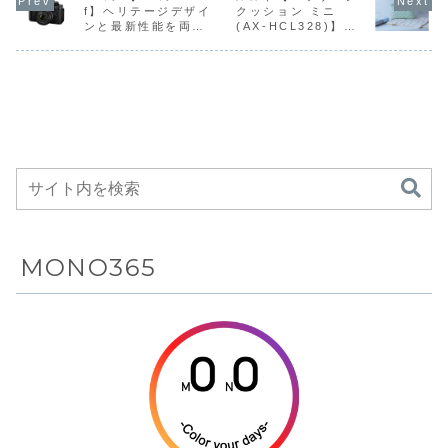
バッグ）
直販価格は
ル冷蔵庫
“タフまるXG Jr.”
f】ヘリテージデザイ
クッション ミニ
構造”を備えた
ルさと、約
リーズ
し、携帯性と
RWS0365」を発
129,900円。製品
「AL25/A
CB-ODX-
ンと最新性能を両立
(AX-HCL328)】手
高耐久スタッ
11.5kgの軽量
実用性を両立
売した。製品概要
概要
を発売した
XGJR」を4月よ
したフルサイズミラ
もみ感覚の4つのも
RATELWORKS「
EENOUR「PA80
はオープン
り、公式オンライ
フバッグ
ボディを両立
したアウトド
ーレスカメラ
み玉がしっかりマッ
SEPARATE ...
0」は、アウトド
ス、直販価
ンショッピングサ
した自動洗浄
ア向け高性能
サージするプリーツ
アや車中泊はもち
89,800円
イト「...
機能搭載ポー
モデル
デザインのマッサー
ろん、倉庫...
109,80...
ジクッション
タブルエアコ
ン
MONO365