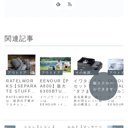
関連記事
アウトドア
アウトドア
アウトド
その他調理家電
RATELWOR
EENOUR【P
EENOU
イワタニ【カ
横スクロー
KS【SEPARA
A800】最大
L25/AL
セットフー
ルできます
TE STUFF
6300BTUの
オールア
“タフまるXG
BAG】超高分
冷房能力と
ボディと
Jr.”】屋内外
RATELWORKS
イーノウ・ジャパ
イーノウ・
岩谷産業は、風で
子量ポリエチ
は、超高分子量ポ
7000BTUの
ンは、
コンプレ
ンは、
で使用できる
炎が消えにくい独
リエチレン
EENOUR（イー
EENOUR
自の構造と、ダッ
レン繊維を採
暖房能力を備
ー冷却を
高耐風性能カ
（UHMWPE）繊
ノウ）ブランドの
ノウ）ブラ
チオーブンも使え
用し、濡れ物
え、約3分で
合わせた
セットこんろ
維を採用した高耐
自動洗浄機能搭載
上質なアル
る堅牢さで人気の
久スタッフバッグ
ポータブルエアコ
ィに、冷凍
屋内外兼用カセッ
と乾き物を分
吹出口温度を
載・アウ
「タフまる
「SEPARATE
ン「PA800」を発
を同時に保
トこんろ「タフま
けて収納でき
8〜12℃低下
ア向けポ
XG」を約
STUFF BAG（セ
売した。価格はオ
る独立2室
る」シリーズから
る“セパレート
させるパワフ
ブル冷蔵
60％小型化
パレートスタッフ
ープンプライス、
採用したポ
ニコン【ニコン Z
ルルド【マッサージ
「カセットフー