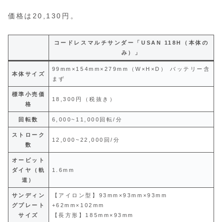
価格は20,130円。
コードレスマルチサンダー「USAN 118H（本体の
み）」
99mm×154mm×279mm（W×H×D） バッテリー含
本体サイズ
まず
標準小売価
18,300円（税抜き）
格
回転数
6,000~11,000回転/分
ストローク
12,000~22,000回/分
数
オービット
ダイヤ（軌
1.6mm
道）
サンディン
【アイロン型】93mm×93mm×93mm
グプレート
+62mm×102mm
サイズ
【長方形】185mm×93mm