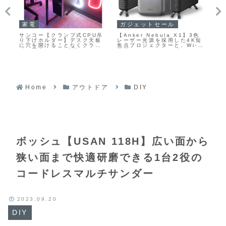
家電
ガジェットセール
P
サンコー【クランプ式CPU吊
【Anker Nebula X1】3色
【K
定格
り下げホルダー】デスク天板
レーザー光源を採用した4K短
ル
え
に穴を開けることなくクラン
焦点プロジェクターと、Wi-Fi
1
ク
プで固定し、PC本体をデスク
接続のサテライトスピーカー
備
n
下に吊り下げて設置できる
をセットにしたホームシアタ
Am
PYZONEブランドのPCホル
ーシステムがAmazonにて
11
ダー
33%OFFの299,900円
Home
アウトドア
DIY
ボッシュ【USAN 118H】広い面から
狭い面まで快適研磨できる1台2役の
コードレスマルチサンダー
2023.09.20
DIY