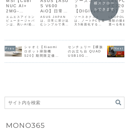
MSI【Cubi
ASUS【ASU
ソースネクス
LEOPO
横スクロー
NUC AI+
S V600
ト
FC220T
ルできます
2MG-
AiO】日常に
【DIGI+18.5
PD】コ
061JP】
溶け込むミニ
インチクアッ
トな22
エムエスアイコン
ASUS JAPAN
ソースネクスト
LEOPOLD
Core Ultra 5
ピュータージャパ
マルなデザイ
は、日常に溶け込
ドディスプレ
は、ノートPCを最
列とトラ
種類の接続
ンは、高いAI処理
むシンプルで美し
大5画面化する
選べる有線/
226VとIntel
ンと最新の
イシステム】
ード接続
能力を備えた
いデザインを採用
「DIGI+18.5イ
対応テンキ
Arc 130V
Ryzen AIプ
ノートパソコ
え、PB
Copilot+ PCとし
し、用途に合わせ
ンチクアッドディ
「FC220T
ての機能を備え、
てサイズや性能を
スプレイシステム
PD」を発売
GPU、最大
ロセッサを融
ンに最大4枚
ルショッ
インテル Core
選べるオールイン
DGP-
カラーライ
40TOPSの
合させた液晶
の拡張ディス
ーキャッ
Ultra 5 226V、
ワンPC「ASUS
QDS1801」を、
プには、モ
Intel AI
一体型PC
プレイを追加
ホットス
Thunderbolt
シャオミ【Xiaomi
V600 AiO
センチュリー【裸族
クラウドファンデ
引き締まっ
4、2.5G ×2のデ
(VM640GA)」
ィングサービス
を与える
ロボット掃除機
のお立ち台 QUAD
Boostを搭載
し、ノートパ
プ対応メ
ュアルLAN、Wi-
「ASUS V600
Makuake（マク
「FC220T
S20】期間限定価格
USB10G
し、Copilot+
ソコン本体の
カルスイ
Fi 6E、スピーカ
AiO
アケ）で応援購入
GRAYBLU
22,800円、
(CROS4U10G)】
ー・...
(VM670GA)」を
の受付を開始し
と、ミニマ
PCに準拠した
画面と合わせ
チ、3層
5,000Paの強力な吸
USB10Gbps接続に
販売した。ライ...
た。一般販売予定
スクに映え
高いAI処理性
て最大5画面
音フォー
引力で、床掃除と水
対応、4台のSATA
価格199,8...
「FC220..
能と、
の作業環境を
造、
拭きが同時にできる
HDD/SSDを搭載可
コンパクトなロボッ
能なクレードルタイ
Thunderbolt
一気に構築で
VIA/QM
ト掃除機
プの外付けドライブ
4×2・デュア
きる多画面デ
よるキー
ル2.5G
ィスプレイシ
プ変更な
LAN・Wi-Fi
ステム
タイピン
6Eなどの充実
験とカス
した拡張性を
イズ性を
コンパクト筐
次元で両
体に凝縮した
たメカニ
ミニPC
テンキー
MONO365
ド