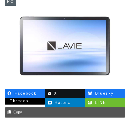
PC
Facebook
X
Bluesky
Threads
Hatena
LINE
Copy