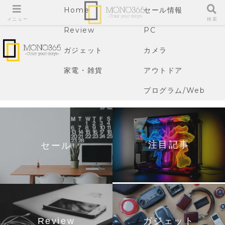
Home
セール情報
メニュー
検索
Review
PC
ガジェット
カメラ
家電・雑貨
アウトドア
プログラム/Web
注目記事
セール
Review
ガジェット