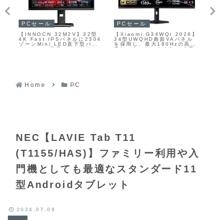
PCセール
PCセール
P
【INNOCN 32M2V】32型
【Xiaomi G34WQi 2026】
【
フレ
4K Fast IPSパネルに2304
34型UWQHD曲面VAパネル
UL
on
ゾーンMini LED直下型バッ
を採用し、最大180Hzの高リ
P2
する
クライトと量子ドット技術を
フレッシュレートと1msの高
パ
高
組み合わせ、HDR1000対
速応答、HDR400対応、DCI-
レ
7型
応・最大160Hzリフレッシュ
P3 95％／sRGB 100％の広
た2
ルを
レート・1ms応答速度を備え
色域を備えたゲーミングモニ
モニ
ー
たゲーミングモニターが
ターがAmazonにて11%OFF
17
の
Amazonにて28%OFFの
の36,980円
71,231円
Home
PC
NEC【LAVIE Tab T11
(T1155/HAS)】ファミリー利用や入
門機としても最適なスタンダード11
型Androidタブレット
2024.07.09