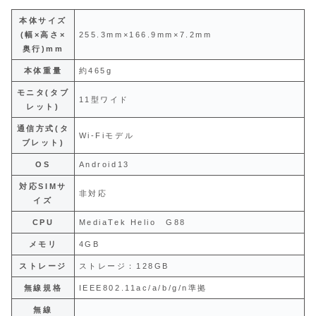
本体サイズ
(幅×高さ×
255.3mm×166.9mm×7.2mm
奥行)mm
本体重量
約465g
モニタ(タブ
11型ワイド
レット)
通信方式(タ
Wi-Fiモデル
ブレット)
OS
Android13
対応SIMサ
非対応
イズ
CPU
MediaTek Helio G88
メモリ
4GB
ストレージ
ストレージ：128GB
無線規格
IEEE802.11ac/a/b/g/n準拠
無線