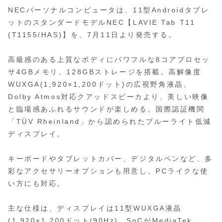
NECパーソナルコンピュータは、11型Androidタブレ
ットのスタンダードモデルNEC【LAVIE Tab T11
(T1155/HAS)】を、7月11日より発売する。
高級感のある上質なボディにパワフルな8コアプロセッ
サ4GBメモリ、128GBストレージを搭載。高解像度
WUXGA(1,920×1,200ドット)の広視野角液晶、
Dolby Atmos対応クアッドスピーカより、美しい映像
と臨場感あふれるサウンドが楽しめる。国際認証機関
「TÜV Rheinland」から認められたブルーライト低減
ディスプレイ。
キーボードやタブレットカバー、デジタルペンなど、多
彩なアクセサリーオプションも用意し、PCライクな使
い方にも対応。
主な仕様は、ディスプレイは11型WUXGA液晶
(1,920×1,200ドット/90Hz)、SoCがMediaTek