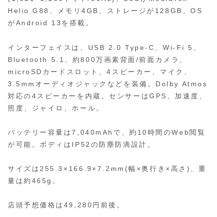
Helio G88、メモリ4GB、ストレージが128GB、OS
がAndroid 13を搭載。
インターフェイスは、USB 2.0 Type-C、Wi-Fi 5、
Bluetooth 5.1、約800万画素背面/前面カメラ、
microSDカードスロット、4スピーカー、マイク、
3.5mmオーディオジャックなどを装備。Dolby Atmos
対応の4スピーカーを内蔵。センサーはGPS、加速度、
照度、ジャイロ、ホール。
バッテリー容量は7,040mAhで、約10時間のWeb閲覧
が可能。ボディはIP52の防塵防滴設計。
サイズは255.3×166.9×7.2mm(幅×奥行き×高さ)、重
量は約465g。
店頭予想価格は49,280円前後。