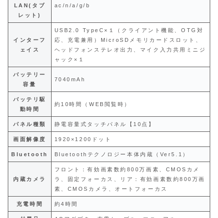
LAN(タブ
ac/n/a/g/b
レット)
USB2.0 TypeC×１（クライアント機能、OTG対
インターフ
応、充電兼用）MicroSDメモリカードスロット、
ェイス
ヘッドフォンステレオ出力、マイク入力共用ミニジ
ャック×１
バッテリー
7040mAh
容量
バッテリ駆
約10時間（WEB閲覧時）
動時間
パネル種類
静電容量式タッチパネル【10点】
画面解像度
1920×1200ドット
Bluetooth
Bluetoothテクノロジー本体内蔵（Ver5.1）
フロント：有効画素数約800万画素、CMOSカメ
内蔵カメラ
ラ、固定フォーカス、リア：有効画素数約800万画
素、CMOSカメラ、オートフォーカス
充電時間
約4時間