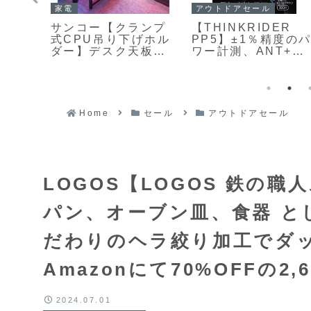
PCセール
PCセール
9S】
【KTC H24T7】
【Dell Alienware
D解像
23.8型のWQHD解像
AW3225DM-A】最
と
度と最大185Hzの高
大180Hzの高リフレ
ッシュ
リフレッシュレー
ッシュレートと1ms
ゲー
ト、Fast IPSパネル
の応答速度、AMD
が
を組み合わせたゲー
FreeSyncおよび
ミングモニターが
VESA
979円
Amazonにて
AdaptiveSyncに対
Home
セール
アウトドアセール
24%OFFの21,831円
応し、1500R湾曲V
パネルを採用した
31.5型WQHDゲー
ングモニターが
Amazonにて
LOGOS【LOGOS 鉄の
22%OFFの34,980
パン、オーブン皿、食器 と
だわりのヘラ絞り加工でダ
Amazonにて70%OFFの2,
2024.07.01