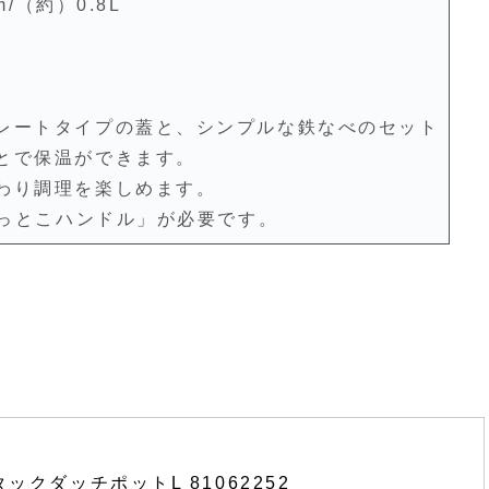
/（約）0.8L
レートタイプの蓋と、シンプルな鉄なべのセット
とで保温ができます。
わり調理を楽しめます。
やっとこハンドル」が必要です。
タックダッチポットL 81062252