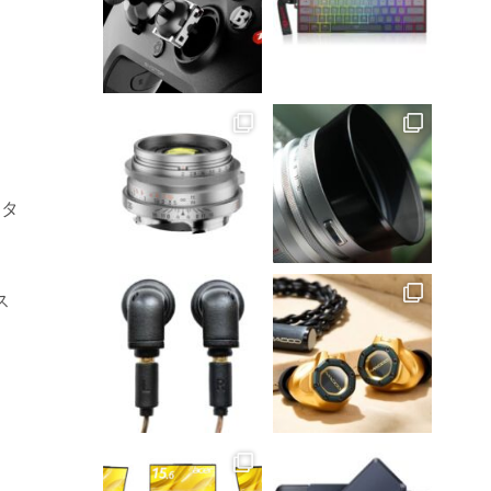
保
き
フタ
ス