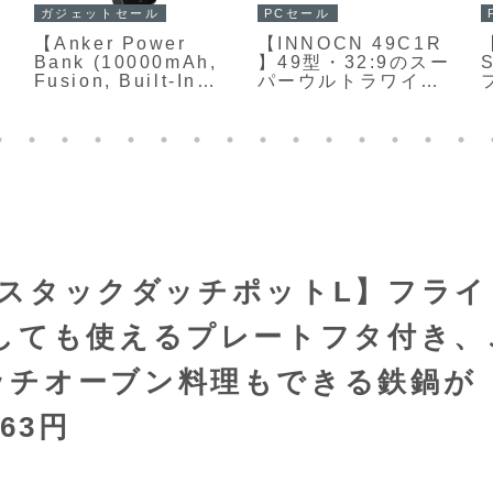
アウトドアセール
ガジェットセール
【COOSPO S10】
【RORRY
クランク中心部に取
AuraDock（M1-
り付けてペダリング
5000）】スマートフ
のパワーやケイデン
ォン、Apple
ス、左右バランスな
Watch、AirPods、
どを高精度に計測で
そして着脱式モバイ
きるスパイダー型パ
ルバッテリーを最大4
ワーメーターが
台同時に充電でき
Amazonにて
る、ハイブリッド設
A
15%OFFの17,098円
計の充電スタンドが
Amazonにて
ミ
33%OFFの5,999円
職人スタックダッチポットL】フライ
円
しても使えるプレートフタ付き、
ッチオーブン料理もできる鉄鍋が
663円