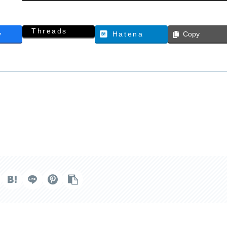
Threads
y
Hatena
Copy