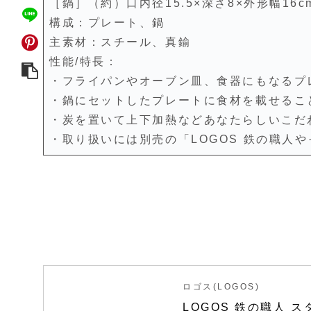
［鍋］（約）口内径15.5×深さ8×外形幅16cm
構成：プレート、鍋
主素材：スチール、真鍮
性能/特長：
・フライパンやオーブン皿、食器にもなるプ
・鍋にセットしたプレートに食材を載せるこ
・炭を置いて上下加熱などあなたらしいこだ
・取り扱いには別売の「LOGOS 鉄の職人
ロゴス(LOGOS)
LOGOS 鉄の職人 ス