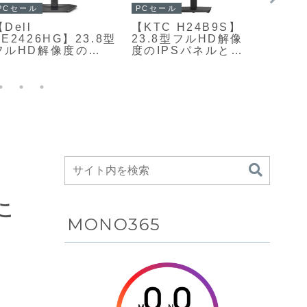
Review
PC
PCセ
レビュー【ZRACEデ
upHere【upHere
【kks
ィスクブレーキロー
293V3】最大15個の
16H】
ター】お値段以上、
LCDキーを備え、シ
USB 
AliExpress(アリエ
ョートカットやアプ
ル1
クスプレス)で購入の
リ起動、配信画面の
16型
中華ブレーキロータ
切り替えなどを直感
大14
ー
的に操作できるプロ
ュレ
グラマブルLCDパッ
モバ
ド
モニタ
にて2
19,9
こ
MONO365