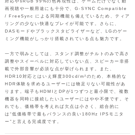
対応やsRGB 99%の色再現性は、ゲームだけでなく動
画視聴や一般用途にも十分で、G‑SYNC Compatible
/ FreeSync による同期機能も備えているため、ティア
リングの少ない快適なプレイが可能です。さらに、
DASモードやブラックスタビライザーなど、LGのゲー
ミング機能がしっかり搭載されている点も魅力です。
一方で弱みとしては、スタンド調整がチルトのみで高さ
調整やスイーベルに対応していない点、スピーカー非搭
載で外部音響が必須な点が挙げられます。また、
HDR10対応とはいえ輝度300cd/m²のため、本格的な
HDR体験を求めるユーザーには物足りない可能性があ
ります。端子もHDMIとDPが1つずつと最小限で、複数
機器を同時に接続したいユーザーにはやや不便です。そ
れでも、価格帯を考えれば欠点は小さく、総合的に
は“低価格帯で最もバランスの良い180Hz IPSモニタ
ー”と言える完成度です。