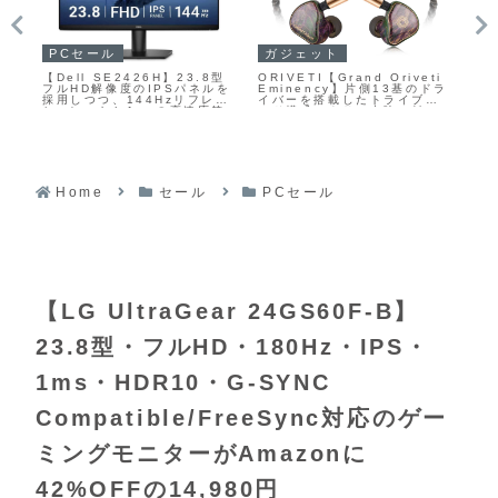
PCセール
ガジェットセール
ガ
ti
【KTC H24B9S】23.8型フ
【UGREEN MagFlow 3-
【J
ドラ
ルHD解像度のIPSパネルと
in-1 マグネット式 ワイヤレ
ア
リ
144Hzリフレッシュレートを
ス充電器 25W】デスク周りを
リ
備えたゲーミングモニターが
すっきりさせながら、日常か
Au
密
Amazonにて20%OFFの
ら出張・旅行まで幅広いシー
ケ
ス
11,979円
ンで快適な充電環境を提供す
能
没
る折りたたみ式ワイヤレス充
プ
し
電ステーションがAmazonに
Am
て40%OFFの8,988円
28
Home
セール
PCセール
【LG UltraGear 24GS60F-B】
23.8型・フルHD・180Hz・IPS・
1ms・HDR10・G‑SYNC
Compatible/FreeSync対応のゲー
ミングモニターがAmazonに
42%OFFの14,980円