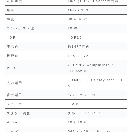
応答速度
1ms（GTG, Faster設定時）
色域
sRGB 99%
輝度
300cd/m²
コントラスト比
1000:1
HDR
HDR10
表示色
約1677万色
視野角
178°／178°
G‑SYNC Compatible /
VRR
FreeSync
HDMI ×1、DisplayPort 1.4
入力端子
×1
音声端子
ヘッドホン出力
スピーカー
非搭載
スタンド調整
チルト（-5°〜15°）
VESA
100×100mm
サイズ
541 × 409 × 181 mm