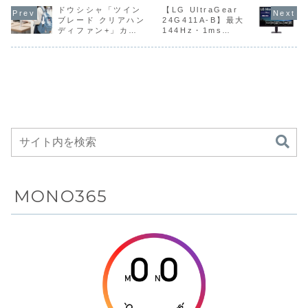
Mouse-A」、ゲ
144Hzリフレッシ
アルドライバー を
ハイレゾ音
を採用したワ
USB‑Cに対応
Bluetoothス
7,583円
ーミングマウスパ
ドウシシャ「ツイン
ュレートと
【LG UltraGear
備えた人気のポー
Dolby Au
ッド「INZONE
USB‑C（最大
タブルBluetooth
DynamicE
ブレード クリアハン
24G411A-B】最大
イヤレスゲー
した、仕事と
ピーカーが
Mat-D」、ゲーミ
65W給電）に対応
スピーカーです。
Pro、最大
ディファン+」カラ
144Hz・1ms
ミングマウス
エンターテイ
Amazonにて
ングマウスパッド
した、仕事とエン
Anker独自の
再生、
ビナストラップがつ
MBR・FreeSync・
「INZONE Mat-
ターテインメント
BassUp テクノロ
Bluetooth.
ンメントの両
33%OFFの
いて持ち運びがしや
G‑SYNC
F」にFnat...
の両方を快適にこ
ジー...
方を快適にこ
3,990円
すく、2つのモータ
Compatible・
なせるバラ...
なせるバラン
ーと2枚の羽根を組
HDR10 など低価格
み合わせた二重反転
帯ながらゲーミング
ス型モニター
ファン構造を採用し
に必要な要素をしっ
がAmazonに
コンパクトサイズな
かり押さえた、23.8
て12%OFFの
がら従来比約140％
型フルHD IPSパネ
28,980円
の風速を実現したハ
ルを採用したゲーミ
ンディファン
ングモニターが
Amazonにて
16%OFFの12,980
円
MONO365