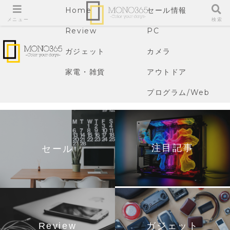
Home
セール情報
メニュー
検索
Review
PC
ガジェット
カメラ
家電・雑貨
アウトドア
プログラム/Web
注目記事
セール
Review
ガジェット