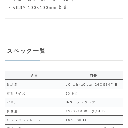
VESA 100×100mm 対応
スペック一覧
項目
内容
製品名
LG UltraGear 24GS60F-B
画面サイズ
23.8型
パネル
IPS（ノングレア）
解像度
1920×1080（フルHD）
リフレッシュレート
48〜180Hz