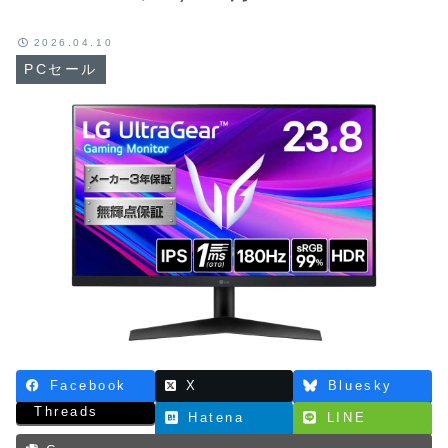
2026.04.10
PCセール
Facebook
X
Bluesky
Threads
Hatena
LINE