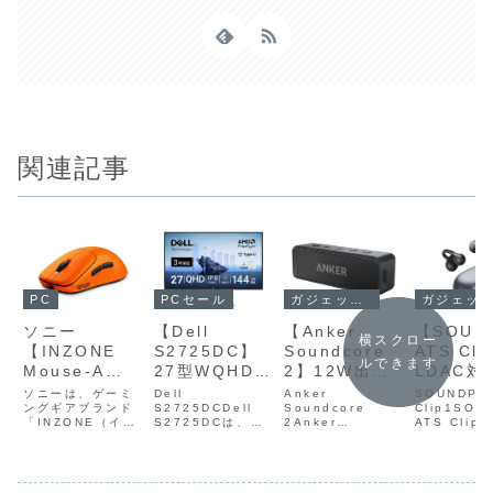
関連記事
PC
PCセール
ガジェットセール
ガジェットセール
ソニー
【Dell
【Anker
【SOUN
横スクロー
【INZONE
S2725DC】
Soundcore
ATS Cli
ルできます
Mouse-A
27型WQHD解
2】12W出
LDAC対
Fnatic
像度のIPSパ
力・最大24時
耳を塞が
ソニーは、ゲーミ
Dell
Anker
SOUNDPE
Edition】
ングギアブランド
ネルを採用
S2725DCDell
間再生・IPX7
Soundcore
イヤーカ
Clip1SOU
「INZONE（イン
S2725DCは、27
2Anker
ATS Clip
Fnaticの象徴
し、144Hzリ
防水・デュア
のオープ
ゾーン）」から、
型・
Soundcore 2
耳を塞がな
的なオレンジ
フレッシュレ
ルドライバー
ヤーイヤ
ワイヤレスゲーミ
QHD（2560×14
は、12W出力・最
ーカフ型の
ングマウス
40）解像度のIPS
大24時間再生・
ンイヤーイ
を基調とした
ートと最大
を備えたポー
がAmaz
「INZONE
パネルを採用し、
IPX7防水・デュ
で、LDAC
特別デザイン
65W給電
タブル
て24%O