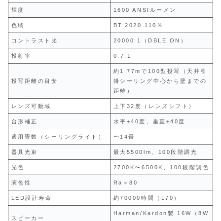
輝度
1600 ANSIルーメン
色域
BT.2020 110％
コントラスト比
20000:1（DBLE ON）
投射率
0.7:1
約1.77mで100型投写（天井引
投写距離の目安
掛シーリング中心から壁までの
距離）
レンズ可動域
上下32度（レンズシフト）
台形補正
水平±40度、垂直±40度
適用畳数（シーリングライト）
〜14畳
器具光束
最大5500lm、100段階調光
光色
2700K〜6500K、100段階調色
演色性
Ra＞80
LED設計寿命
約70000時間（L70）
Harman/Kardon製 16W（8W
スピーカー