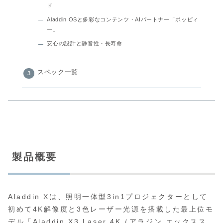
ド
Aladdin OSと多彩なコンテンツ・AIパートナー「ポッピィ
ー」
安心の設計と静音性・長寿命
スペック一覧
製品概要
Aladdin Xは、照明一体型3in1プロジェクターとして
初めて4K解像度と3色レーザー光源を搭載した最上位モ
デル「Aladdin X3 Laser 4K（アラジン エックスス