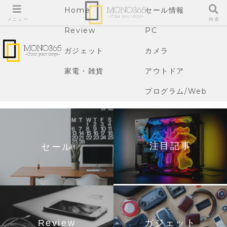
Home
セール情報
メニュー
検索
Review
PC
ガジェット
カメラ
家電・雑貨
アウトドア
プログラム/Web
注目記事
セール
Review
ガジェット