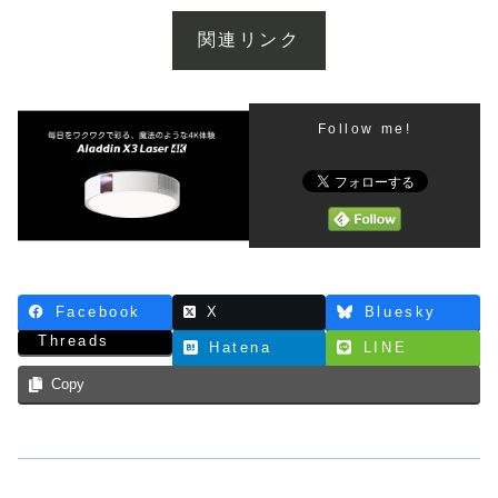
関連リンク
Follow me!
Facebook
X
Bluesky
Threads
Hatena
LINE
Copy