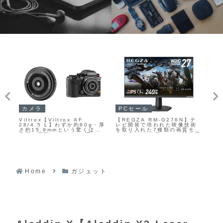
ガジェットセール
P
PCセール
テ
【ハイセンス 75E80S】広視
【K
【Anker Prime ドッキング
術
野角・低反射パネルや165Hz
ル
ステーション (14-in-1,
モー
対応ゲームモード Pro、
1
Triple Display,
像度
2.1.2ch・最大60Wの空間サ
備
DisplayLink)】14種類のポ
ュレ
ラウンドシステム、豊富なネ
Am
ートをひとつの筐体に集約
組み
ット動画サービス対応とスマ
11
し、最大3画面同時出力とノー
ー
ートホーム連携を備え、
トPCへの高出力給電を両立し
の
MiniLED Proバックライトと
たハイエンドUSBドックが
Hi-QLED量子ドットパネル、
Amazonにて30%OFFの
Hi-View AIエンジン Pro II
27,990円
を組み合わせた75型4K液晶テ
Home
ガジェット
レビがAmazonにて17%OFF
の209,800円