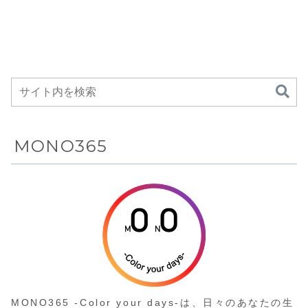
大100Hzリフレッシ
Octagon】オールブ
e...
スで、店頭
Filmm...
質、HDMI2.1
ュレート、1ms
ラックの力強いフル
格は...
対応のゲーム
MPRT応答を備えた
フローデザインに、
モニターがAmazon
特殊な熱処理で生ま
機能など、日
にて11%OFFの
れる結晶チタニウム
常視聴から映
19,500円
をベゼルとバンド中
画鑑賞、ゲー
駒に採用した世界限
ムまで幅広く
定1,800本のGPS衛
楽しめる85型
星電波時計
4Kスマートテ
レビが
Amazonにて
5%OFFの
MONO365
169,000円
MONO365 -Color your days-は、日々のあなたの生