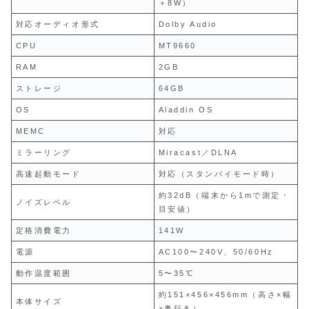
＋8W）
対応オーディオ形式
Dolby Audio
CPU
MT9660
RAM
2GB
ストレージ
64GB
OS
Aladdin OS
MEMC
対応
ミラーリング
Miracast／DLNA
高速起動モード
対応（スタンバイモード時）
約32dB（端末から1mで測定・
ノイズレベル
目安値）
定格消費電力
141W
電源
AC100〜240V、50/60Hz
動作温度範囲
5〜35℃
約151×456×456mm（高さ×幅
本体サイズ
×奥行き）