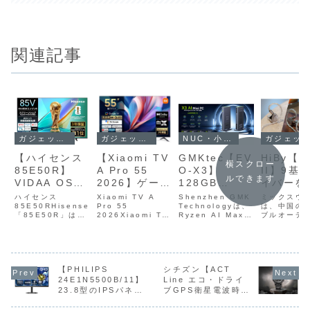
関連記事
ガジェットセール
NUC・小型パソコン
ガジェッ
ガジェットセール
【ハイセンス
GMKtec【EV
HiBy【Z
【Xiaomi TV
横スクロー
85E50R】
O-X3】
II】9基
A Pro 55
ルできます
VIDAA OSに
128GB
イバーを
2026】ゲーム
よる軽快な操
LPDDR5Xメ
に組み合
ブーストモー
ハイセンス
Shenzhen GMK
ミックスウ
Xiaomi TV A
作性と豊富な
85E50RHisense
モリと2TB
Technologyは、
たハイブ
は、中国の
ド搭載、量子
Pro 55
「85E50R」は、
Ryzen AI Max+
ブルオーデ
2026Xiaomi TV
ネット動画ア
NVMe SSDを
ド構成に
ドットパネル
85型の大画面に
395を搭載した薄
器の研究・
A Pro 55 2026
プリ、
標準装備、
り、繊細
を採用した
4K液晶パネルを搭
型デザインのミニ
ランド「HiB
は、量子ドット
載したスマートテ
PC「EVO-X3」
Music（ハ
（QLED）パネル
HDR10・
Ryzen AI
力強さを
55型4Kチュ
レビで、VIDAA
をAmazon.co.jp
ミュージッ
を採用した 55
HLG・Dolby
Max+ 395を
したサウ
ーナーレスス
OSによる軽快な操
で販売した。価格
から、ユニ
型・4K チューナ
Vision対応の
搭載したスリ
を追求し
マートテレビ
作性と豊富なネッ
は715,299円。な
ルIEM「ZE
【PHILIPS
ーレススマートテ
シチズン【ACT
ト動画アプリ、
お、現在は割引ク
II（ゼータ
レビです。
24E1N5500B/11】
Line エコ・ドライ
高画質処理、
ム型AIワーク
ヤホン
がAmazonに
HDR10・HLG・
ーポンが配布され
ー）」を7月
DCI‑P3 94％の
23.8型のIPSパネル
ブGPS衛星電波時計
eilex音響処理
ステーション
て8%OFFの
Dolby Vision対
ており、61...
に発売する
広色域、
とWQHD解像度、最
Crystal
応の高画質処理、
はオープン
HDR10+、
による高音
59,800円