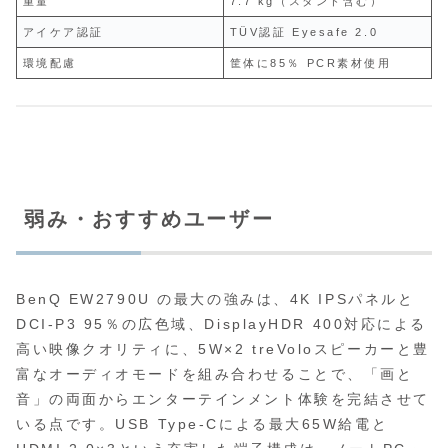
重量
7.7 kg（スタンド含む）
アイケア認証
TÜV認証 Eyesafe 2.0
環境配慮
筐体に85％ PCR素材使用
弱み・おすすめユーザー
BenQ EW2790U の最大の強みは、4K IPSパネルと
DCI-P3 95％の広色域、DisplayHDR 400対応による
高い映像クオリティに、5W×2 treVoloスピーカーと豊
富なオーディオモードを組み合わせることで、「画と
音」の両面からエンターテインメント体験を完結させて
いる点です。USB Type-Cによる最大65W給電と