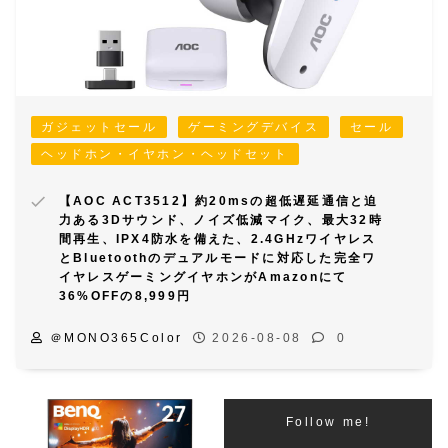
ガジェットセール
ゲーミングデバイス
セール
ヘッドホン・イヤホン・ヘッドセット
【AOC ACT3512】約20msの超低遅延通信と迫
力ある3Dサウンド、ノイズ低減マイク、最大32時
間再生、IPX4防水を備えた、2.4GHzワイヤレス
とBluetoothのデュアルモードに対応した完全ワ
イヤレスゲーミングイヤホンがAmazonにて
36%OFFの8,999円
＠MONO365Color
2026-08-08
0
Follow me!