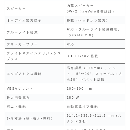
内蔵スピーカー
スピーカー
5W×2（treVolo音響設計）
オーディオ出力端子
搭載（ヘッドホン出力）
対応（ブルーライト軽減機能、
ブルーライト軽減
Eyesafe 2.0）
フリッカーフリー
対応
ブライトネスインテリジェンス
B.I.+ Gen2 搭載
プラス
高さ調整（110mm）、チル
エルゴノミクス機能
ト：-5°〜20°、スイーベル：左
右20°、ピボット対応
VESAマウント
100×100 mm
最大消費電力
180 W
省エネ機能
自動電源オフ機能
614.2×536.9×211.2 mm（ス
外形寸法（幅×高さ×奥行）
タンド含む）