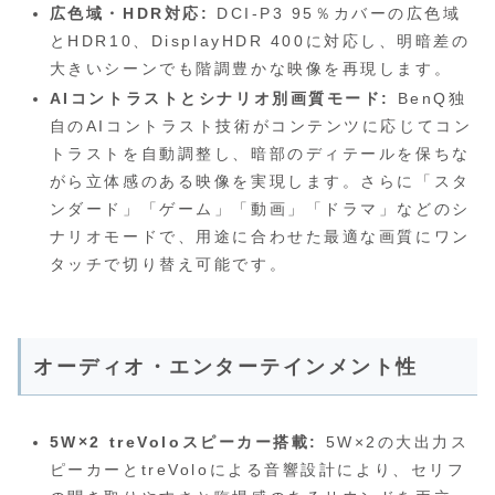
広色域・HDR対応:
DCI-P3 95％カバーの広色域
とHDR10、DisplayHDR 400に対応し、明暗差の
大きいシーンでも階調豊かな映像を再現します。
AIコントラストとシナリオ別画質モード:
BenQ独
自のAIコントラスト技術がコンテンツに応じてコン
トラストを自動調整し、暗部のディテールを保ちな
がら立体感のある映像を実現します。さらに「スタ
ンダード」「ゲーム」「動画」「ドラマ」などのシ
ナリオモードで、用途に合わせた最適な画質にワン
タッチで切り替え可能です。
オーディオ・エンターテインメント性
5W×2 treVoloスピーカー搭載:
5W×2の大出力ス
ピーカーとtreVoloによる音響設計により、セリフ