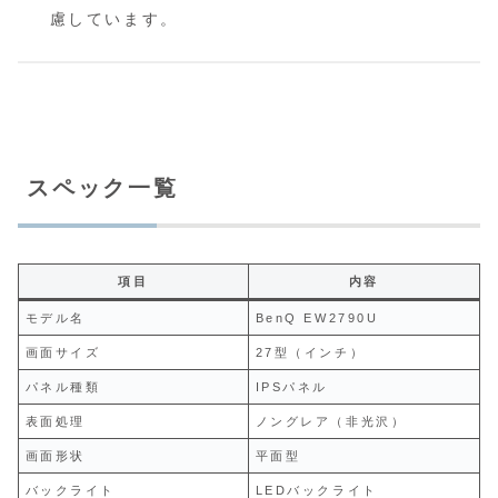
慮しています。
スペック一覧
項目
内容
モデル名
BenQ EW2790U
画面サイズ
27型（インチ）
パネル種類
IPSパネル
表面処理
ノングレア（非光沢）
画面形状
平面型
バックライト
LEDバックライト