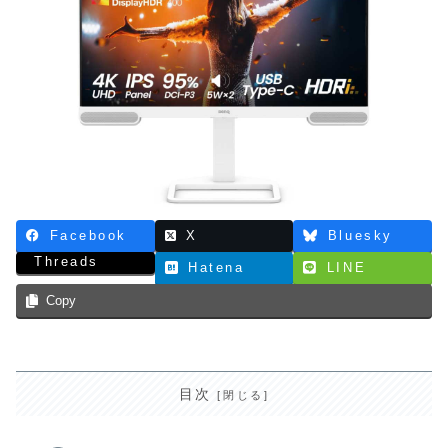
Facebook
X
Bluesky
Threads
Hatena
LINE
Copy
目次