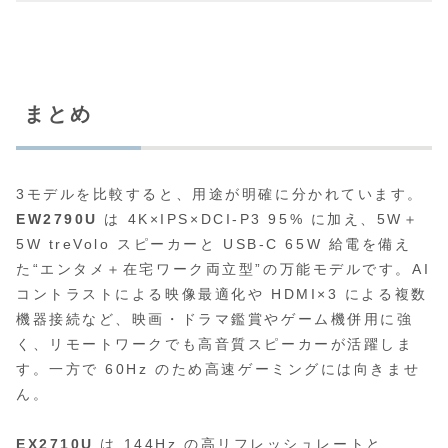
まとめ
3モデルを比較すると、用途が明確に分かれています。
EW2790U
は 4K×IPS×DCI‑P3 95% に加え、5W＋
5W treVolo スピーカーと USB‑C 65W 給電を備え
た“エンタメ＋在宅ワーク両立型”の万能モデルです。AI
コントラストによる映像最適化や HDMI×3 による複数
機器接続など、映画・ドラマ鑑賞やゲーム機併用に強
く、リモートワークでも高音質スピーカーが活躍しま
す。一方で 60Hz のため高速ゲーミングには向きませ
ん。
EX2710U
は 144Hz の高リフレッシュレートと