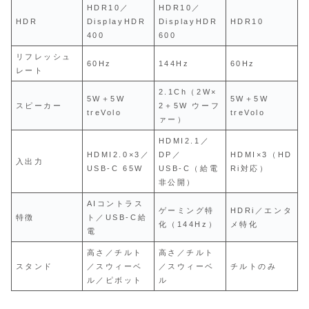
HDR10／
HDR10／
HDR
DisplayHDR
DisplayHDR
HDR10
400
600
リフレッシュ
60Hz
144Hz
60Hz
レート
2.1Ch（2W×
5W＋5W
5W＋5W
スピーカー
2＋5W ウーフ
treVolo
treVolo
ァー）
HDMI2.1／
HDMI2.0×3／
DP／
HDMI×3（HD
入出力
USB‑C 65W
USB‑C（給電
Ri対応）
非公開）
AIコントラス
ゲーミング特
HDRi／エンタ
特徴
ト／USB‑C給
化（144Hz）
メ特化
電
高さ／チルト
高さ／チルト
スタンド
／スウィーベ
／スウィーベ
チルトのみ
ル／ピボット
ル