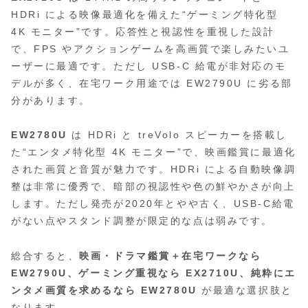
HDRi による映像最適化を備えた“ゲーミング特化型
4K モニター”です。応答性と視認性を重視した設計
で、FPS やアクションゲームを高画質で楽しみたいユ
ーザーに最適です。ただし USB‑C 給電が非対応のモ
デルが多く、在宅ワーク用途では EW2790U に劣る部
分があります。
EW2780U
は HDRi と treVolo スピーカーを搭載し
た“エンタメ特化型 4K モニター”で、映画鑑賞に最適化
された画質と音質が魅力です。HDRi による自動映像調
整は非常に優秀で、暗部の視認性や色の鮮やかさが向上
します。ただし発売が2020年とやや古く、USB‑C給電
がない点やスタンド調整が限定的な点は弱みです。
総合すると、
映画・ドラマ鑑賞＋在宅ワークなら
EW2790U、ゲーミング重視なら EX2710U、純粋にエ
ンタメ画質を求めるなら EW2780U
が最適な選択肢と
なります。