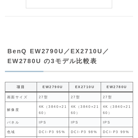
BenQ EW2790U／EX2710U／
EW2780U の3モデル比較表
項目
EW2790U
EX2710U
EW2780U
画面サイズ
27型
27型
27型
4K（3840×21
4K（3840×21
4K（3840×21
解像度
60）
60）
60）
パネル
IPS
IPS
IPS
色域
DCI‑P3 95%
DCI‑P3 98%
DCI‑P3 99%