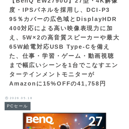
【BenQ EW2790U】27型・4K解像
度・IPSパネルを採用し、DCI-P3
95％カバーの広色域とDisplayHDR
400対応による高い映像表現力に加
え、5W×2の高音質スピーカーや最大
65W給電対応USB Type-Cを備え
た、仕事・学習・ゲーム・動画視聴
まで幅広いシーンを1台でこなすエン
ターテインメントモニターが
Amazonに15%OFFの41,758円
2026.05.18
PCセール