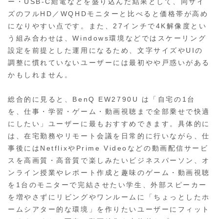
ー・USB-C給電などを盛り込んだ結果として、同サイ
ズのフルHD／WQHDモニターと比べると価格帯が高め
になりやすい点です。また、27インチで4K解像度とい
う組み合わせは、Windows環境などではスケーリング
設定を前提とした運用になるため、文字サイズやUIの
調整に慣れていないユーザーには最初やや戸惑いがある
かもしれません。
総合的に見ると、BenQ EW2790U は「自宅の1台
を、仕事・学習・ゲーム・動画視聴まで全部乗せで快適
にしたい」ユーザーに最もおすすめできます。具体的に
は、在宅勤務やリモート会議を日常的に行いながら、仕
事後にはNetflixやPrime Videoなどの動画配信サービ
スを高画質・高音質で楽しみたいビジネスパーソン、オ
ンライン授業やレポート作成と趣味のゲーム・動画視聴
を1台のモニターで完結させたい学生、外部スピーカー
を増やさずにリビングやワンルームに「ちょっとしたホ
ームシアター的な環境」を作りたいユーザーにフィット