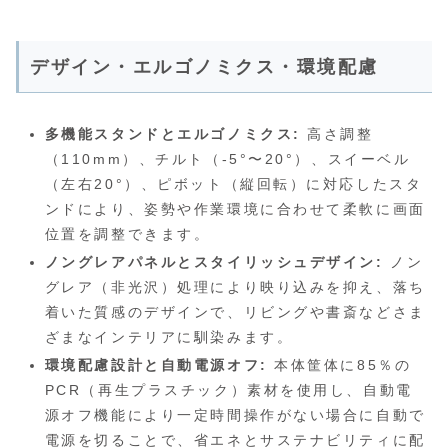
デザイン・エルゴノミクス・環境配慮
多機能スタンドとエルゴノミクス:
高さ調整
（110mm）、チルト（-5°〜20°）、スイーベル
（左右20°）、ピボット（縦回転）に対応したスタ
ンドにより、姿勢や作業環境に合わせて柔軟に画面
位置を調整できます。
ノングレアパネルとスタイリッシュデザイン:
ノン
グレア（非光沢）処理により映り込みを抑え、落ち
着いた質感のデザインで、リビングや書斎などさま
ざまなインテリアに馴染みます。
環境配慮設計と自動電源オフ:
本体筐体に85％の
PCR（再生プラスチック）素材を使用し、自動電
源オフ機能により一定時間操作がない場合に自動で
電源を切ることで、省エネとサステナビリティに配