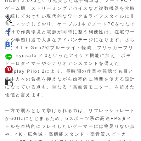
HDMI 2.0×3という充実した端子構成は、ノートPC・
ゲーム機・ストリーミングデバイスなど複数機器を常時
接続しておきたい現代的なワーク＆ライフスタイルに非
常にマッチしており、ケーブル1本でノートPCをつなぐ
だけで作業環境と電源が同時に整う利便性は、在宅ワー
クや学習用途で大きなアドバンテージになります。さら
に、B.I.+ Gen2やブルーライト軽減、フリッカーフリ
ー、Eyesafe 2.0といったアイケア機能に加え、ポモ
ドーロタイマーやシナリオアシスタントを備えた
Display Pilot 2により、長時間の作業や視聴でも目と
集中力への負担を抑えながら効率的に時間を使える設計
になっている点も、単なる「高画質モニター」を超えた
価値と言えます。
一方で弱みとして挙げられるのは、リフレッシュレート
が60Hzにとどまるため、eスポーツ系の高速FPSタイ
トルを本格的にプレイしたいゲーマーには物足りない点
や、4K・広色域・高機能スタンド・高音質スピーカ