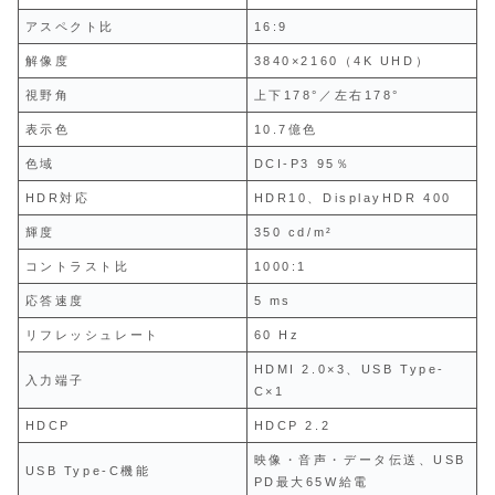
アスペクト比
16:9
解像度
3840×2160（4K UHD）
視野角
上下178°／左右178°
表示色
10.7億色
色域
DCI-P3 95％
HDR対応
HDR10、DisplayHDR 400
輝度
350 cd/m²
コントラスト比
1000:1
応答速度
5 ms
リフレッシュレート
60 Hz
HDMI 2.0×3、USB Type-
入力端子
C×1
HDCP
HDCP 2.2
映像・音声・データ伝送、USB
USB Type-C機能
PD最大65W給電