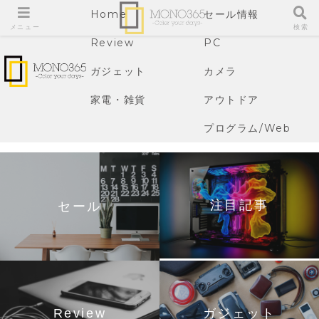
Home
セール情報
メニュー
検索
Review
PC
ガジェット
カメラ
家電・雑貨
アウトドア
プログラム/Web
注目記事
セール
Review
ガジェット