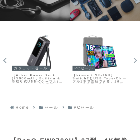
PCセール
カ
PCセール
【ASUS ROG Strix
Vi
【Dell SE2426HG】23.8
Cケー
XG259CS-J】24.5型フル
F2
型フルHD解像度のFast IPS
型
HD解像度のFast IPSパネル
ズ
パネルと240Hzリフレッシュ
リ
を採用し、最大180Hzの高リ
コ
レートを組み合わせた高コス
た
フレッシュレートと1msの高
た
パゲーミングモニターが
ー
速応答を備えたゲーミングモ
ス
Amazonにて17%OFFの
の
ニターがAmazonにて
14,980円
13%OFFの18,980円
Home
セール
PCセール