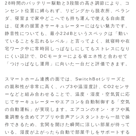
28時間のバッテリー駆動と3段階の高さ調節により、コ
ンセント位置に縛られず、リビングから脱衣所、ベラン
ダ、寝室まで家中どこへでも持ち運んで使える自由度
は、従来の据置きサーキュレーターにはない魅力です。
静音性についても、最小22dBというスペックは「動い
ていることを忘れるレベル」と言ってよく、就寝時や在
宅ワーク中に常時回しっぱなしにしてもストレスになり
にくい設計で、DCモーターによる省エネ性と合わせて
「つけっぱなし運用」に向いた一台だと評価できます。
スマートホーム連携の面では、SwitchBotシリーズと
の親和性が非常に高く、ハブ3や温湿度計、CO2センサ
ーなどと組み合わせることで、温度・湿度・空気質に応
じてサーキュレーターやエアコンを自動制御する「空気
の自動運転」が実現します。エアコンのオン・オフや風
量調整を含めてアプリや音声アシスタントから一括で操
作できるため、玄関を開けた瞬間に涼しい部屋が待って
いる、湿度が上がったら自動で部屋干しをサポートする