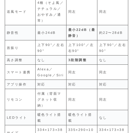
4種（そよ風／
ナチュラル／
送風モード
同左
同左
おやすみ／通
常）
最小22dB（最
静音性
最小24dB
約22〜28dB
静音）
上下90°／左右
上下100°／左
上下90°／左右
首振り
90°
右90°
90°
高さ調整
なし
3段階調整
なし
Alexa／
スマート連携
同左
同左
Google／Siri
アプリ操作
対応
対応
対応
付属（背面マ
リモコン
グネット収
同左
同左
納）
暖色ライト搭
暖色ライト搭
LEDライト
なし
載
載
334×173×38
335×290×10
334×173×38
サイズ