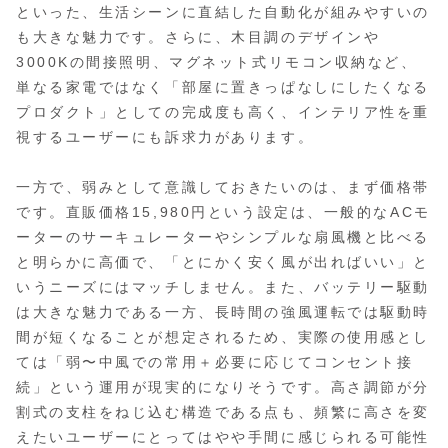
といった、生活シーンに直結した自動化が組みやすいの
も大きな魅力です。さらに、木目調のデザインや
3000Kの間接照明、マグネット式リモコン収納など、
単なる家電ではなく「部屋に置きっぱなしにしたくなる
プロダクト」としての完成度も高く、インテリア性を重
視するユーザーにも訴求力があります。
一方で、弱みとして意識しておきたいのは、まず価格帯
です。直販価格15,980円という設定は、一般的なACモ
ーターのサーキュレーターやシンプルな扇風機と比べる
と明らかに高価で、「とにかく安く風が出ればいい」と
いうニーズにはマッチしません。また、バッテリー駆動
は大きな魅力である一方、長時間の強風運転では駆動時
間が短くなることが想定されるため、実際の使用感とし
ては「弱〜中風での常用＋必要に応じてコンセント接
続」という運用が現実的になりそうです。高さ調節が分
割式の支柱をねじ込む構造である点も、頻繁に高さを変
えたいユーザーにとってはやや手間に感じられる可能性