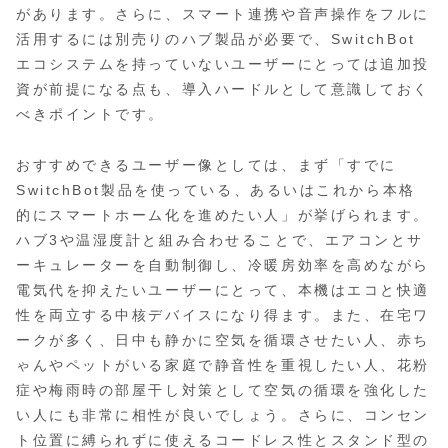
があります。さらに、スマート連携や音声操作をフルに
活用するには別売りのハブ製品が必要で、SwitchBot
エコシステムを持っていないユーザーにとっては追加投
資が前提になる点も、導入ハードルとして意識しておく
べきポイントです。
おすすめできるユーザー像としては、まず「すでに
SwitchBot製品を使っている、あるいはこれから本格
的にスマートホーム化を進めたい人」が挙げられます。
ハブ3や温湿度計と組み合わせることで、エアコンとサ
ーキュレーターを自動制御し、冷暖房効率を高めながら
電気代を抑えたいユーザーにとって、本機はエコと快適
性を両立する中核デバイスになり得ます。また、在宅ワ
ークが多く、日中も静かに空気を循環させたい人、赤ち
ゃんやペットがいる家庭で静音性を重視したい人、花粉
症や梅雨時の部屋干し対策として空気の循環を強化した
い人にも非常に相性が良いでしょう。さらに、コンセン
ト位置に縛られずに使えるコードレス性とスタンド型の