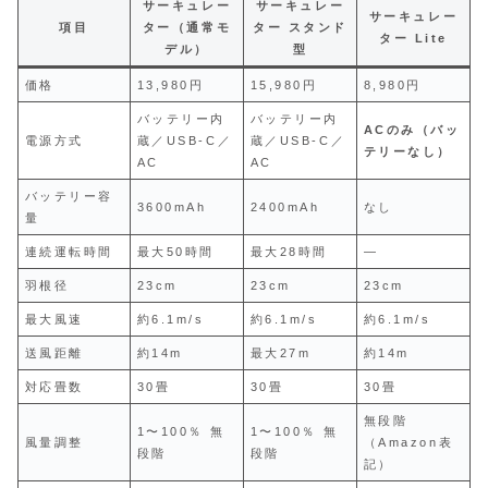
サーキュレー
サーキュレー
サーキュレー
項目
ター（通常モ
ター スタンド
ター Lite
デル）
型
価格
13,980円
15,980円
8,980円
バッテリー内
バッテリー内
ACのみ（バッ
電源方式
蔵／USB‑C／
蔵／USB‑C／
テリーなし）
AC
AC
バッテリー容
3600mAh
2400mAh
なし
量
連続運転時間
最大50時間
最大28時間
―
羽根径
23cm
23cm
23cm
最大風速
約6.1m/s
約6.1m/s
約6.1m/s
送風距離
約14m
最大27m
約14m
対応畳数
30畳
30畳
30畳
無段階
1〜100％ 無
1〜100％ 無
風量調整
（Amazon表
段階
段階
記）