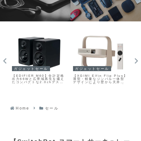
ガジェット
PCセール
lus】
AIAIAI【TMA-2 Oklou
【Dell U4025QW】40型の
【
体型
Edition】【Tracks Oklou
曲面IPS Blackパネルと5K
井ま
Edition】モジュール構造を
解像度、120Hzリフレッシュ
「
D光
持つBluetoothヘッドホンと
レートを組み合わせた、
T
した
ミニマルなオンイヤー型ヘッ
Thunderbolt 4ハブ機能付き
ーが
ドホンの数量限定シリーズ
ウルトラワイドモニターが
ン
の
Amazonにて7%OFFの
3
219,980円
Home
セール