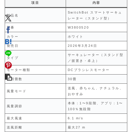
項目
内容
SwitchBot スマートサーキュ
製品名
レーター（スタンド型）
型番
W3800520
カラー
ホワイト
発売日
2026年3月24日
サーキュレーター（スタンド型
タイプ
／据置き・卓上）
モーター種類
DCブラシレスモーター
適用畳数
30畳
送風、赤ちゃん、ナチュラル、
風量モード
おやすみ
本体：1〜9段階、アプリ：1〜
風量調節
100％無段階
最大風速
6.1 m/s
送風距離
最大27 m