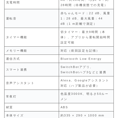
充電時間
28時間（待機状態での充電）
赤ちゃんモード：22 dB、風量
運転音
1：28 dB、最大風量：44
dB（1 m距離で測定）
切タイマー：最大9時間（本
タイマー機能
体）、アプリから運転開始時間
設定可能
メモリー機能
対応（前回設定を記憶）
通信方式
Bluetooth Low Energy
SwitchBotアプリ、
スマート連携
SwitchBotハブ3などと連携
Alexa、Googleアシスタント
音声アシスタント
対応（ハブ製品が必要）
色温度3000K、明るさ50ルー
常夜灯
メン
材質
ABS
本体サイズ
約335 × 290 × 1000 mm