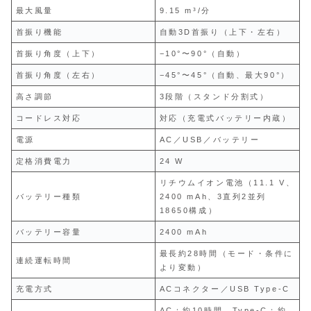
最大風量
9.15 m³/分
首振り機能
自動3D首振り（上下・左右）
首振り角度（上下）
−10°〜90°（自動）
首振り角度（左右）
−45°〜45°（自動、最大90°）
高さ調節
3段階（スタンド分割式）
コードレス対応
対応（充電式バッテリー内蔵）
電源
AC／USB／バッテリー
定格消費電力
24 W
リチウムイオン電池（11.1 V、
バッテリー種類
2400 mAh、3直列2並列
18650構成）
バッテリー容量
2400 mAh
最長約28時間（モード・条件に
連続運転時間
より変動）
充電方式
ACコネクター／USB Type-C
AC：約10時間、Type-C：約