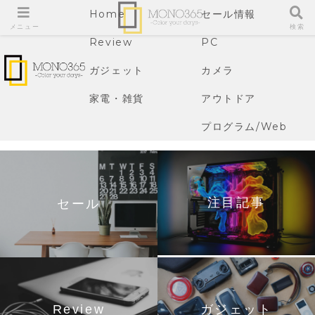
Home
セール情報
メニュー
検索
Review
PC
ガジェット
カメラ
家電・雑貨
アウトドア
プログラム/Web
注目記事
セール
Review
ガジェット