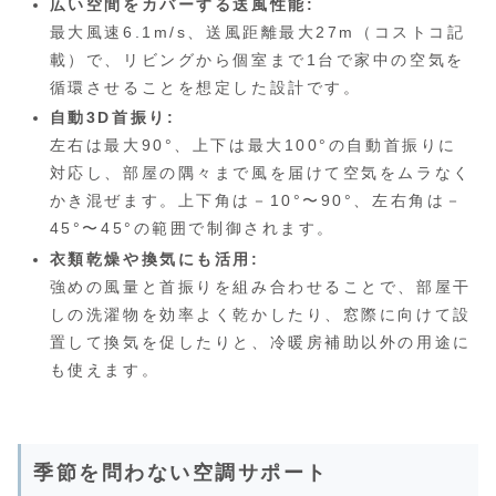
広い空間をカバーする送風性能:
最大風速6.1m/s、送風距離最大27m（コストコ記
載）で、リビングから個室まで1台で家中の空気を
循環させることを想定した設計です。
自動3D首振り:
左右は最大90°、上下は最大100°の自動首振りに
対応し、部屋の隅々まで風を届けて空気をムラなく
かき混ぜます。上下角は－10°〜90°、左右角は－
45°〜45°の範囲で制御されます。
衣類乾燥や換気にも活用:
強めの風量と首振りを組み合わせることで、部屋干
しの洗濯物を効率よく乾かしたり、窓際に向けて設
置して換気を促したりと、冷暖房補助以外の用途に
も使えます。
季節を問わない空調サポート