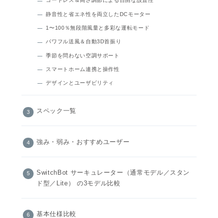
コードレス＆高さ調節による自由な設置性
静音性と省エネ性を両立したDCモーター
1〜100％無段階風量と多彩な運転モード
パワフル送風＆自動3D首振り
季節を問わない空調サポート
スマートホーム連携と操作性
デザインとユーザビリティ
スペック一覧
強み・弱み・おすすめユーザー
SwitchBot サーキュレーター（通常モデル／スタン
ド型／Lite） の3モデル比較
基本仕様比較