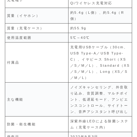
Qiワイヤレス充電対応
約5.4g（L側）、約5.4g（R
質量（イヤホン）
側）
質量（充電ケース）
約55.9g
使用温度範囲
5℃～40℃
充電用USBケーブル（30cm、
USB Type-A／USB Type-
C）、イヤピース Short（XS
付属品
／S／M／L）、Standard（XS
／S／M／L）、Long（XS／S
／M／L）
ノイズキャンセリング、外音取
り込み、音質調整、マルチポイ
主な機能
ント、低遅延モード、アンビエ
ンスコントロール、サイドトー
ン、音声アシスタント呼び出し
深紫外線LEDによる除菌システ
防菌・衛生機能
ム（充電ケース内）
発売日
2022年9月3日