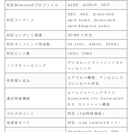
対応Bluetoothプロファイル
A2DP、AVRCP、HFP
SBC、AAC、Qualcomm
対応コーデック
aptX audio、Qualcomm
aptX Adaptive audio
対応コンテンツ保護
SCMS-T方式
対応サンプリング周波数
44.1kHz、48kHz、96kHz
対応ビット数
16bit、24bit
デジタルハイブリッドノイズキ
ノイズキャンセリング
ャンセリング
ヒアスルー機能、アンビエンス
外音取り込み
コントロール対応
ビームフォーミングマイク、
通話関連機能
Qualcomm cVc Generation
8.0、サイドトーン機能
マルチポイント
対応（2台同時接続）
低遅延モード
対応（Low Latencyモード）
Snapdragon Sound、360