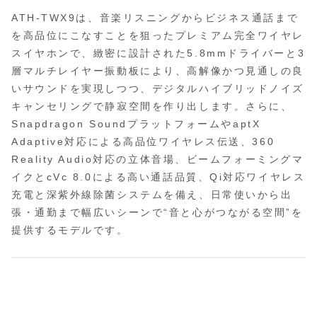
ATH-TWX9は、音楽リスニングからビジネス通話まで
を高品位にこなすことを狙ったプレミアム完全ワイヤレ
スイヤホンで、緻密に設計された5.8mmドライバーと3
層マルチレイヤー振動板により、高解像かつ見通しの良
いサウンドを実現しつつ、デジタルハイブリッドノイズ
キャンセリングで静寂空間を作り出します。さらに、
Snapdragon SoundプラットフォームやaptX
Adaptive対応による高品位ワイヤレス伝送、360
Reality Audio対応の立体音場、ビームフォーミングマ
イクとcVc 8.0による高い通話品質、Qi対応ワイヤレス
充電と深紫外線除菌システムを備え、日常使いから出
張・通勤まで幅広いシーンで“音と心がつながる空間”を
提供するモデルです。