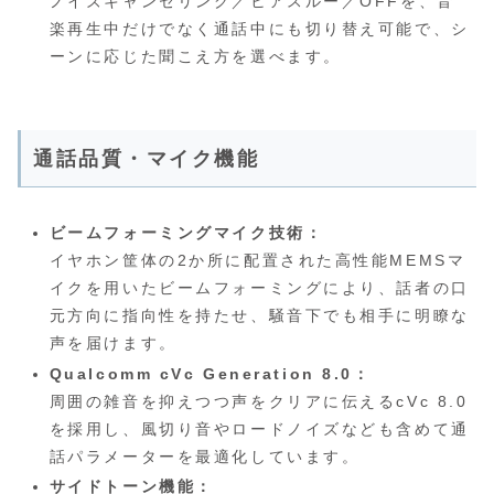
ノイズキャンセリング／ヒアスルー／OFFを、音
楽再生中だけでなく通話中にも切り替え可能で、シ
ーンに応じた聞こえ方を選べます。
通話品質・マイク機能
ビームフォーミングマイク技術：
イヤホン筐体の2か所に配置された高性能MEMSマ
イクを用いたビームフォーミングにより、話者の口
元方向に指向性を持たせ、騒音下でも相手に明瞭な
声を届けます。
Qualcomm cVc Generation 8.0：
周囲の雑音を抑えつつ声をクリアに伝えるcVc 8.0
を採用し、風切り音やロードノイズなども含めて通
話パラメーターを最適化しています。
サイドトーン機能：