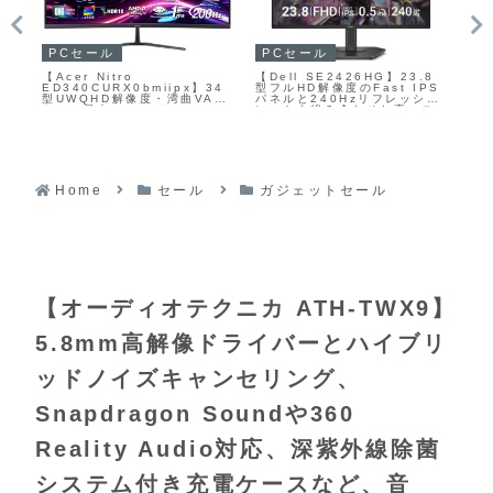
ガジェットセール
ガ
ガジェットセール
【Padsmith Gaming
【A
8
【Anker Power Bank
IEM】チタンコーティングダ
Ch
PS
(10000mAh, Fusion,
イナミックドライバーと平面
(F
シュ
Built-In USB-C ケーブ
磁気ドライバーによるハイブ
ュ
ス
ル)】USB急速充電器・モバイ
リッド構成を採用し、ゲーム
ネ
ルバッテリー・USB-Cケーブ
内の足音などの定位を意識し
に
ルの3つを1台にまとめた「3-
つつ音楽鑑賞でも楽しめるよ
W
in-1」タイプの電源デバイス
うにチューニングされたイン
を同
がAmazonにて25%OFFの
イヤーモニターがAmazonに
イ
5,590円
て15%OFFの14,875円
Am
10
Home
セール
ガジェットセール
【オーディオテクニカ ATH-TWX9】
5.8mm高解像ドライバーとハイブリ
ッドノイズキャンセリング、
Snapdragon Soundや360
Reality Audio対応、深紫外線除菌
システム付き充電ケースなど、音