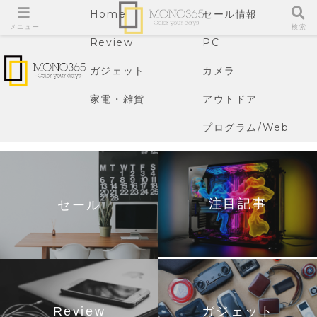
Home
セール情報
メニュー
検索
Review
PC
ガジェット
カメラ
家電・雑貨
アウトドア
プログラム/Web
注目記事
セール
Review
ガジェット