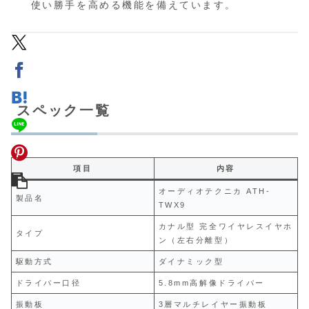
使い勝手を高める機能を備えています。
スペック一覧
項目
内容
オーディオテクニカ ATH-
製品名
TWX9
カナル型 完全ワイヤレスイヤホ
タイプ
ン（左右分離型）
駆動方式
ダイナミック型
ドライバー口径
5.8mm高解像ドライバー
振動板
3層マルチレイヤー振動板