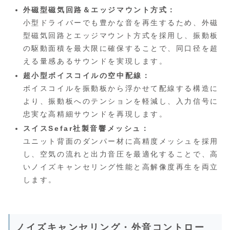
外磁型磁気回路＆エッジマウント方式：
小型ドライバーでも豊かな音を再生するため、外磁
型磁気回路とエッジマウント方式を採用し、振動板
の駆動面積を最大限に確保することで、同口径を超
える量感あるサウンドを実現します。
超小型ボイスコイルの空中配線：
ボイスコイルを振動板から浮かせて配線する構造に
より、振動板へのテンションを軽減し、入力信号に
忠実な高精細サウンドを再現します。
スイスSefar社製音響メッシュ：
ユニット背面のダンパー材に高精度メッシュを採用
し、空気の流れと出力音圧を最適化することで、高
いノイズキャンセリング性能と高解像度再生を両立
します。
ノイズキャンセリング・外音コントロー