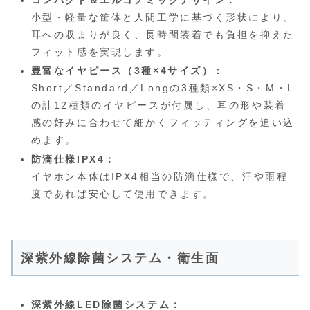
小型・軽量な筐体と人間工学に基づく形状により、
耳への収まりが良く、長時間装着でも負担を抑えた
フィット感を実現します。
豊富なイヤピース（3種×4サイズ）：
Short／Standard／Longの3種類×XS・S・M・L
の計12種類のイヤピースが付属し、耳の形や装着
感の好みに合わせて細かくフィッティングを追い込
めます。
防滴仕様IPX4：
イヤホン本体はIPX4相当の防滴仕様で、汗や雨程
度であれば安心して使用できます。
深紫外線除菌システム・衛生面
深紫外線LED除菌システム：