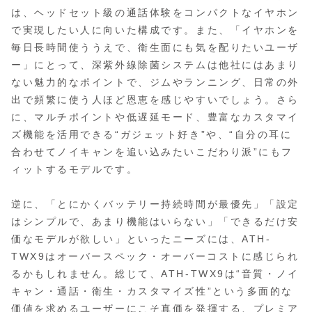
は、ヘッドセット級の通話体験をコンパクトなイヤホン
で実現したい人に向いた構成です。また、「イヤホンを
毎日長時間使ううえで、衛生面にも気を配りたいユーザ
ー」にとって、深紫外線除菌システムは他社にはあまり
ない魅力的なポイントで、ジムやランニング、日常の外
出で頻繁に使う人ほど恩恵を感じやすいでしょう。さら
に、マルチポイントや低遅延モード、豊富なカスタマイ
ズ機能を活用できる“ガジェット好き”や、“自分の耳に
合わせてノイキャンを追い込みたいこだわり派”にもフ
ィットするモデルです。
逆に、「とにかくバッテリー持続時間が最優先」「設定
はシンプルで、あまり機能はいらない」「できるだけ安
価なモデルが欲しい」といったニーズには、ATH-
TWX9はオーバースペック・オーバーコストに感じられ
るかもしれません。総じて、ATH-TWX9は“音質・ノイ
キャン・通話・衛生・カスタマイズ性”という多面的な
価値を求めるユーザーにこそ真価を発揮する、プレミア