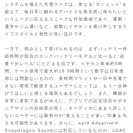
システムを備えた充電ケースは、単なる“ガジェット”を
超えて、毎日耳に触れるデバイスを衛生的に保ちたいと
いうニーズに応えるユニークな付加価値であり、通勤・
通学やジム通いなど、頻繁にイヤホンを着け外しするラ
イフスタイルと相性が良い設計です。
一方で、弱みとして挙げられるのは、まずバッテリー持
続時間が競合のロングバッテリーモデルと比べると“必
要十分レベル”にとどまる点です。イヤホン単体約6時
間、ケース併用で最大約18.5時間という数字は日常使
用には問題ないものの、長時間フライトや一日中充電で
きない環境で酷使するユーザーにとっては、もう一歩伸
びてほしいと感じる場面もあるでしょう。また、機能が
非常に多彩であるがゆえに、アプリでの設定項目やボタ
ンアサインの自由度が高く、オーディオにあまり詳しく
ないユーザーには最初やや“覚えることが多い”印象を与
える可能性があります。さらに、aptX Adaptiveや
Snapdragon Soundには対応しているものの、LDAC