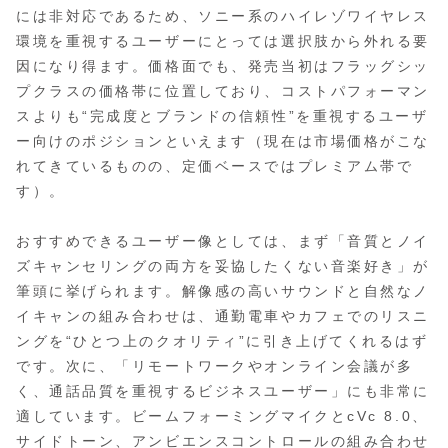
には非対応であるため、ソニー系のハイレゾワイヤレス
環境を重視するユーザーにとっては選択肢から外れる要
因になり得ます。価格面でも、発売当初はフラッグシッ
プクラスの価格帯に位置しており、コストパフォーマン
スよりも“完成度とブランドの信頼性”を重視するユーザ
ー向けのポジションといえます（現在は市場価格がこな
れてきているものの、定価ベースではプレミアム帯で
す）。
おすすめできるユーザー像としては、まず「音質とノイ
ズキャンセリングの両方を妥協したくない音楽好き」が
筆頭に挙げられます。解像感の高いサウンドと自然なノ
イキャンの組み合わせは、通勤電車やカフェでのリスニ
ングを“ひとつ上のクオリティ”に引き上げてくれるはず
です。次に、「リモートワークやオンライン会議が多
く、通話品質を重視するビジネスユーザー」にも非常に
適しています。ビームフォーミングマイクとcVc 8.0、
サイドトーン、アンビエンスコントロールの組み合わせ