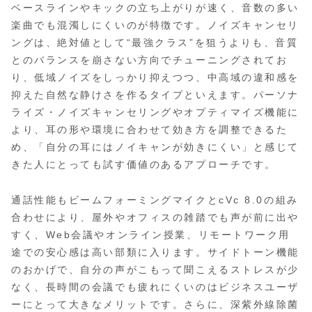
ベースラインやキックの立ち上がりが速く、音数の多い
楽曲でも混濁しにくいのが特徴です。ノイズキャンセリ
ングは、絶対値として“最強クラス”を狙うよりも、音質
とのバランスを崩さない方向でチューニングされてお
り、低域ノイズをしっかり抑えつつ、中高域の違和感を
抑えた自然な静けさを作るタイプといえます。パーソナ
ライズ・ノイズキャンセリングやオプティマイズ機能に
より、耳の形や環境に合わせて効き方を調整できるた
め、「自分の耳にはノイキャンが効きにくい」と感じて
きた人にとっても試す価値のあるアプローチです。
通話性能もビームフォーミングマイクとcVc 8.0の組み
合わせにより、屋外やオフィスの雑踏でも声が前に出や
すく、Web会議やオンライン授業、リモートワーク用
途での安心感は高い部類に入ります。サイドトーン機能
のおかげで、自分の声がこもって聞こえるストレスが少
なく、長時間の会議でも疲れにくいのはビジネスユーザ
ーにとって大きなメリットです。さらに、深紫外線除菌