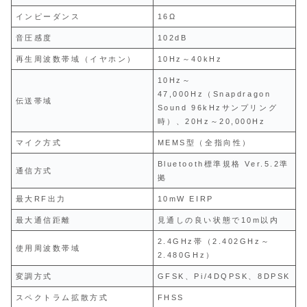
インピーダンス
16Ω
音圧感度
102dB
再生周波数帯域（イヤホン）
10Hz～40kHz
10Hz～
47,000Hz（Snapdragon
伝送帯域
Sound 96kHzサンプリング
時）、20Hz～20,000Hz
マイク方式
MEMS型（全指向性）
Bluetooth標準規格 Ver.5.2準
通信方式
拠
最大RF出力
10mW EIRP
最大通信距離
見通しの良い状態で10m以内
2.4GHz帯（2.402GHz～
使用周波数帯域
2.480GHz）
変調方式
GFSK、Pi/4DQPSK、8DPSK
スペクトラム拡散方式
FHSS