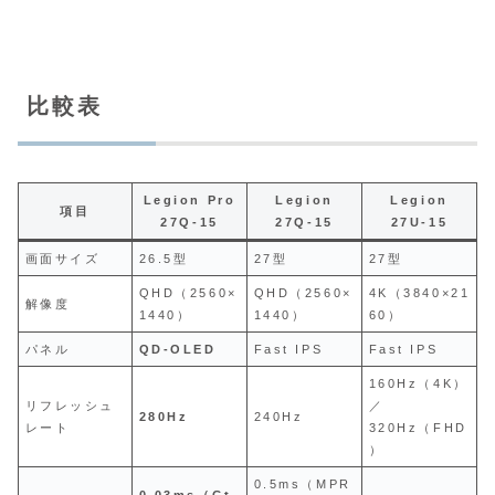
比較表
Legion Pro
Legion
Legion
項目
27Q-15
27Q-15
27U-15
画面サイズ
26.5型
27型
27型
QHD（2560×
QHD（2560×
4K（3840×21
解像度
1440）
1440）
60）
パネル
QD‑OLED
Fast IPS
Fast IPS
160Hz（4K）
リフレッシュ
／
280Hz
240Hz
レート
320Hz（FHD
）
0.5ms（MPR
0.03ms（Gt