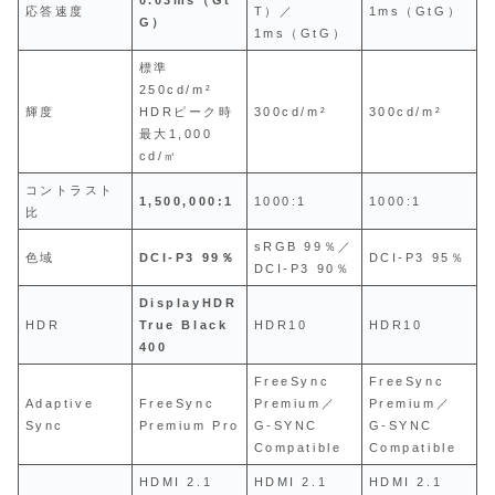
応答速度
T）／
1ms（GtG）
G）
1ms（GtG）
標準
250cd/m²
輝度
HDRピーク時
300cd/m²
300cd/m²
最大1,000
cd/㎡
コントラスト
1,500,000:1
1000:1
1000:1
比
sRGB 99％／
色域
DCI‑P3 99％
DCI‑P3 95％
DCI‑P3 90％
DisplayHDR
HDR
True Black
HDR10
HDR10
400
FreeSync
FreeSync
Adaptive
FreeSync
Premium／
Premium／
Sync
Premium Pro
G‑SYNC
G‑SYNC
Compatible
Compatible
HDMI 2.1
HDMI 2.1
HDMI 2.1