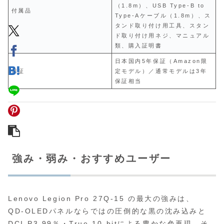
（1.8m）、USB Type‑B to
付属品
Type‑Aケーブル（1.8m）、ス
タンド取り付け用工具、スタン
ド取り付け用ネジ、マニュアル
類、購入証明書
日本国内5年保証（Amazon限
保証
定モデル）／通常モデルは3年
保証相当
強み・弱み・おすすめユーザー
Lenovo Legion Pro 27Q-15 の最大の強みは、
QD‑OLEDパネルならではの圧倒的な黒の沈み込みと
DCI‑P3 99％・True 10-bitによる豊かな色再現、そ