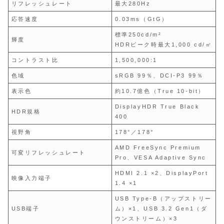
リフレッシュレート
最大280Hz
応答速度
0.03ms（GtG）
標準250cd/m²
輝度
HDRピーク時最大1,000 cd/㎡
コントラスト比
1,500,000:1
色域
sRGB 99％、DCI‑P3 99％
表示色
約10.7億色（True 10-bit）
DisplayHDR True Black
HDR規格
400
視野角
178°／178°
AMD FreeSync Premium
可変リフレッシュレート
Pro、VESA Adaptive Sync
HDMI 2.1 ×2、DisplayPort
映像入力端子
1.4 ×1
USB Type‑B（アップストリー
USB端子
ム）×1、USB 3.2 Gen1（ダ
ウンストリーム）×3