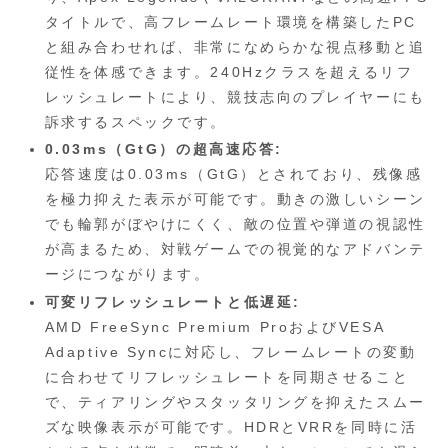
タイトルで、高フレームレート環境を構築したPC
と組み合わせれば、非常になめらかな視点移動と追
従性を体感できます。240Hzクラスを超えるリフ
レッシュレートにより、競技志向のプレイヤーにも
訴求するスペックです。
0.03ms（GtG）の超高速応答:
応答速度は0.03ms（GtG）とされており、残像感
を極力抑えた表示が可能です。動きの激しいシーン
でも輪郭がぼやけにくく、敵の位置や弾道の視認性
が高まるため、対戦ゲームでの視覚的なアドバンテ
ージにつながります。
可変リフレッシュレートと低遅延:
AMD FreeSync Premium ProおよびVESA
Adaptive Syncに対応し、フレームレートの変動
に合わせてリフレッシュレートを同期させること
で、ティアリングやスタッタリングを抑えたスムー
ズな映像表示が可能です。HDRとVRRを同時に活