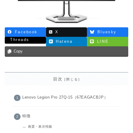
Facebook
X
Bluesky
Threads
Hatena
LINE
Copy
目次
Lenovo Legion Pro 27Q-15（67EAGACBJP）
特徴
画質・表示性能