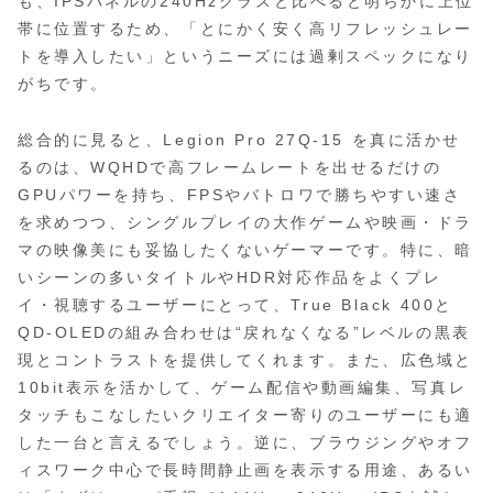
も、IPSパネルの240Hzクラスと比べると明らかに上位
帯に位置するため、「とにかく安く高リフレッシュレー
トを導入したい」というニーズには過剰スペックになり
がちです。
総合的に見ると、Legion Pro 27Q-15 を真に活かせ
るのは、WQHDで高フレームレートを出せるだけの
GPUパワーを持ち、FPSやバトロワで勝ちやすい速さ
を求めつつ、シングルプレイの大作ゲームや映画・ドラ
マの映像美にも妥協したくないゲーマーです。特に、暗
いシーンの多いタイトルやHDR対応作品をよくプレ
イ・視聴するユーザーにとって、True Black 400と
QD‑OLEDの組み合わせは“戻れなくなる”レベルの黒表
現とコントラストを提供してくれます。また、広色域と
10bit表示を活かして、ゲーム配信や動画編集、写真レ
タッチもこなしたいクリエイター寄りのユーザーにも適
した一台と言えるでしょう。逆に、ブラウジングやオフ
ィスワーク中心で長時間静止画を表示する用途、あるい