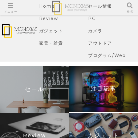
Home
セール情報
メニュー
検索
Review
PC
ガジェット
カメラ
家電・雑貨
アウトドア
プログラム/Web
注目記事
セール
Review
ガジェット