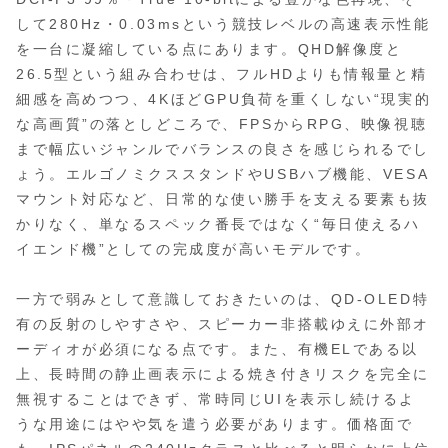
して280Hz・0.03msという競技レベルの高速表示性能
を一台に凝縮している点にあります。QHD解像度と
26.5型という組み合わせは、フルHDよりも情報量と精
細感を高めつつ、4KほどGPU負荷を重くしない“現実的
な高画質”の落としどころで、FPSからRPG、映像視聴
まで幅広いジャンルでバランスの良さを感じられるでし
ょう。エルゴノミクススタンドやUSBハブ機能、VESA
マウント対応など、日常的な使い勝手を支える要素も抜
かりなく、単なるスペック番長ではなく“毎日使えるハ
イエンド機”としての完成度が高いモデルです。
一方で弱みとして意識しておきたいのは、QD‑OLED特
有の反射のしやすさや、スピーカー非搭載ゆえに外部オ
ーディオが必須になる点です。また、有機ELである以
上、長時間の静止画表示による焼き付きリスクを完全に
無視することはできず、常時同じUIを表示し続けるよ
うな用途にはやや気を遣う必要があります。価格面で