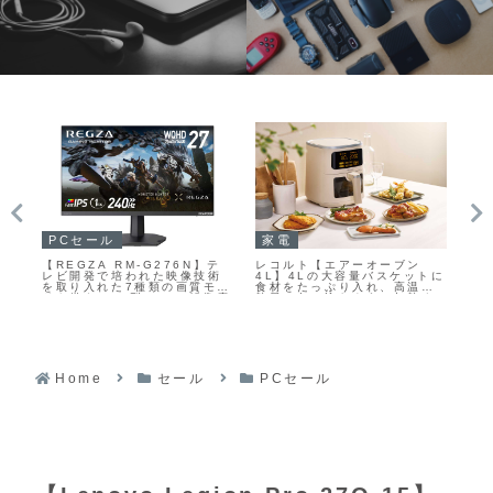
PC
Epic Games Storeで毎週
ゲーム無料配布中
ガジェットセール
P
【Anker MagGo Wireless
【I
トに
Charging Station
EX
の
(Foldable 3-in-1) ピカチ
2
す
ュウモデル】Qi2対応のマグ
トと
ず
ネット式ワイヤレス充電を軸
で、
ー
に、スマートフォン・Apple
と
ー
Watch・ワイヤレスイヤホン
2
を同時に充電できる3-in-1タ
ーが
イプの充電ステーションが
49
Amazonに31%OFFの
10,990円
Home
セール
PCセール