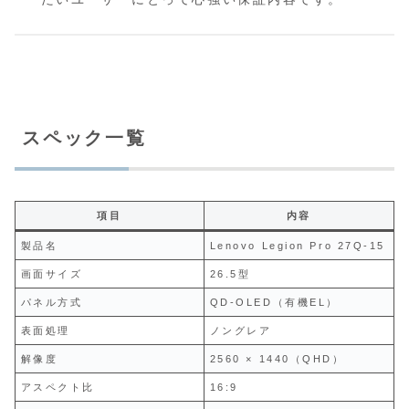
スペック一覧
項目
内容
製品名
Lenovo Legion Pro 27Q-15
画面サイズ
26.5型
パネル方式
QD‑OLED（有機EL）
表面処理
ノングレア
解像度
2560 × 1440（QHD）
アスペクト比
16:9