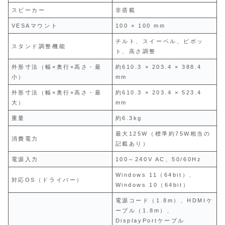
スピーカー
非搭載
VESAマウント
100 × 100 mm
チルト、スイーベル、ピボッ
スタンド調整機能
ト、高さ調整
外形寸法（幅×奥行×高さ・最
約610.3 × 203.4 × 388.4
小）
mm
外形寸法（幅×奥行×高さ・最
約610.3 × 203.4 × 523.4
大）
mm
重量
約6.3kg
最大125W（標準約75W相当の
消費電力
記載あり）
電源入力
100～240V AC、50/60Hz
Windows 11（64bit）、
対応OS（ドライバー）
Windows 10（64bit）
電源コード（1.8m）、HDMIケ
ーブル（1.8m）、
DisplayPortケーブル