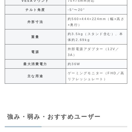
VESAマウント
75×75mm対応
チルト角度
-5°〜20°
約560×444×224mm（幅×高さ
外形寸法
×奥行）
約3.5kg（スタンド含む）、本
重量
体約2.69kg
外部電源アダプター（12V／
電源
3A）
最大消費電力
約36W
ゲーミングモニター（FHD／高
主な用途
リフレッシュレート）
強み・弱み・おすすめユーザー