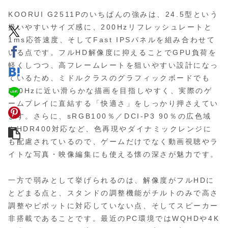
KOORUI G2511Pのいちばんの強みは、24.5型という
扱いやすいサイズ感に、200Hzリフレッシュレートと
1ms応答速度、そしてFast IPSパネルを組み合わせて
いる点です。フルHD解像度に抑えることでGPU負荷を
軽くしつつ、高フレームレートを狙いやすい設計になっ
ているため、ミドルクラスのグラフィックボードでも
200Hzに近い滑らかな描画を目指しやすく、実際のゲ
ームプレイに直結する「快適さ」をしっかり押さえてい
ます。さらに、sRGB100％／DCI-P3 90％の広色域
やHDR400対応など、色再現やダイナミックレンジに
も配慮されているので、ゲームだけでなく動画視聴やラ
イトな写真・映像編集にも使える懐の深さが魅力です。
一方で弱みとして挙げられるのは、解像度がフルHDに
とどまる点と、スタンドの調整機能がチルトのみで高さ
調整やピボットに対応していない点、そしてスピーカー
非搭載であることです。最近のPC環境ではWQHDや4K