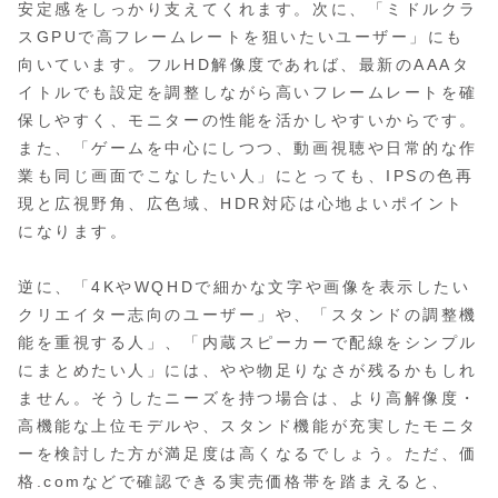
安定感をしっかり支えてくれます。次に、「ミドルクラ
スGPUで高フレームレートを狙いたいユーザー」にも
向いています。フルHD解像度であれば、最新のAAAタ
イトルでも設定を調整しながら高いフレームレートを確
保しやすく、モニターの性能を活かしやすいからです。
また、「ゲームを中心にしつつ、動画視聴や日常的な作
業も同じ画面でこなしたい人」にとっても、IPSの色再
現と広視野角、広色域、HDR対応は心地よいポイント
になります。
逆に、「4KやWQHDで細かな文字や画像を表示したい
クリエイター志向のユーザー」や、「スタンドの調整機
能を重視する人」、「内蔵スピーカーで配線をシンプル
にまとめたい人」には、やや物足りなさが残るかもしれ
ません。そうしたニーズを持つ場合は、より高解像度・
高機能な上位モデルや、スタンド機能が充実したモニタ
ーを検討した方が満足度は高くなるでしょう。ただ、価
格.comなどで確認できる実売価格帯を踏まえると、