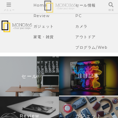
Home
セール情報
メニュー
検索
Review
PC
ガジェット
カメラ
家電・雑貨
アウトドア
プログラム/Web
注目記事
セール
Review
ガジェット