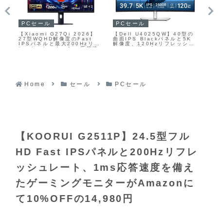
ガジェット
ガジェットセール
P
型の
km5【Instant Disc Audio
【HyperX Cloud MIX
【A
K
Cp1 DEATH STRANDING
Buds 2】2.4GHzドングル
ステ
シュ
2 Model】KOJIMA
による約20msの超低遅延ワイ
Tri
PRODUCTIONSとの公式コ
ヤレス接続と、Bluetooth
Di
付き
ラボレーションによって生ま
5.3 LE Audioを両立した完
ー
れた数量限定のワイヤレスCD
全ワイヤレスゲーミングイヤ
し
プレーヤー
ホンがAmazonにて13%OFF
ト
の23,980円
た
Am
27
Home
セール
PCセール
【KOORUI G2511P】24.5型フル
HD Fast IPSパネルと200Hzリフレ
ッシュレート、1ms応答速度を備え
たゲーミングモニターがAmazonに
て10%OFFの14,980円