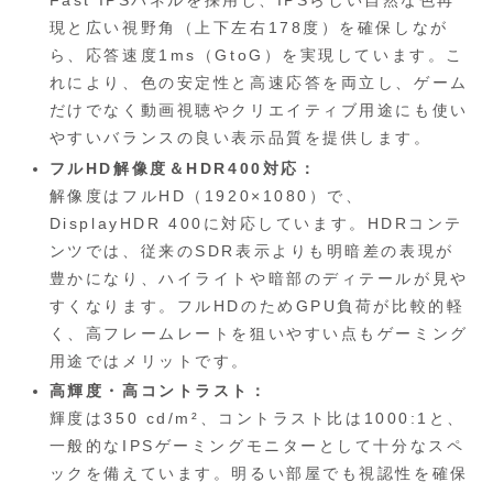
現と広い視野角（上下左右178度）を確保しなが
ら、応答速度1ms（GtoG）を実現しています。こ
れにより、色の安定性と高速応答を両立し、ゲーム
だけでなく動画視聴やクリエイティブ用途にも使い
やすいバランスの良い表示品質を提供します。
フルHD解像度＆HDR400対応：
解像度はフルHD（1920×1080）で、
DisplayHDR 400に対応しています。HDRコンテ
ンツでは、従来のSDR表示よりも明暗差の表現が
豊かになり、ハイライトや暗部のディテールが見や
すくなります。フルHDのためGPU負荷が比較的軽
く、高フレームレートを狙いやすい点もゲーミング
用途ではメリットです。
高輝度・高コントラスト：
輝度は350 cd/m²、コントラスト比は1000:1と、
一般的なIPSゲーミングモニターとして十分なスペ
ックを備えています。明るい部屋でも視認性を確保