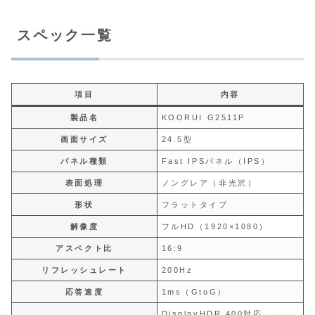
スペック一覧
項目
内容
製品名
KOORUI G2511P
画面サイズ
24.5型
パネル種類
Fast IPSパネル（IPS）
表面処理
ノングレア（非光沢）
形状
フラットタイプ
解像度
フルHD（1920×1080）
アスペクト比
16:9
リフレッシュレート
200Hz
応答速度
1ms（GtoG）
DisplayHDR 400対応