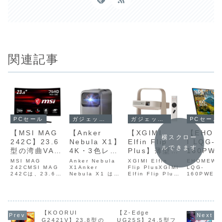
関連記事
ガジェットセール
PCセール
ガジェットセール
PCセール
【XGIMI
【MSI MAG
【Anker
【EHOM
横スクロー
Elfin Flip
242C】23.6
Nebula X1】
I LQG-
ルできます
Plus】薄型・
型の湾曲VAパ
4K・3色レー
160PW
軽量なジンバ
ネルを採用
ザー・3500
型・
XGIMI Elfin
MSI MAG
Anker Nebula
EHOMEWE
ル一体型デザ
Flip PlusXGIMI
し、180Hzリ
242CMSI MAG
ANSIルーメ
X1Anker
WQXGA
LQG-
Elfin Flip Plus
242Cは、23.6型
Nebula X1 は、
160PWEH
インにより壁
フレッシュレ
ン・短焦点・
IPS QL
は、LED光源とフ
フルHD解像度と
4K・3色レーザ
EI LQG‑1
から天井まで
ートと1msの
電動ジンバル
ネル・
ルHD解像度を採用
1500Rの湾曲VA
ー・3500 ANSI
は、16型・
したポータブルプ
パネル、最大
ルーメン・短焦
WQXGA（2
自在に投影で
高速応答に対
搭載のホーム
144Hz・
ロジェクターで、
180Hzリフレッシ
点・電動ジンバル
1600）・I
きる、LED光
応したフルHD
シアタープロ
応答・タ
薄型・軽量なジン
ュレート、
搭載 の、Nebula
QLEDパネ
源とフルHD解
ゲーミングモ
ジェクターが
パネル＆
バル一体型デザイ
1ms（MPRT）応
【KOORUI
シリーズ最上位に
【Z-Edge
144Hz・1
ンにより、壁から
答速度を備えたゲ
位置する ハイエン
答・タッチ
G2421V】23.8型の
UG25S】24.5型フ