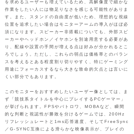
を求めるユーザーも増えているため、高解像度で細かな
作業をしたい人には物足りなさを感じる可能性がありま
す。また、スタンドの自由度が低いため、理想的な視線
位置を追求したい場合はモニターアームの導入がほぼ必
須になります。スピーカー非搭載についても、外部スピ
ーカーやヘッドホン／イヤホンを別途用意する必要があ
り、配線や設置の手間が増える点は好みが分かれるとこ
ろでしょう。ただし、これらの弱点は価格帯とのバラン
スを考えるとある程度割り切りやすく、特にゲーミング
用途にフォーカスするなら大きな致命的欠点とは言いに
くい部分でもあります。
このモニターをおすすめしたいユーザー像としては、ま
ず「競技系タイトルを中心にプレイするPCゲーマー」
が挙げられます。FPSやバトロワ、MOBAなど、瞬間
的な判断と視認性が勝敗を分けるゲームでは、200Hz
リフレッシュレートと1ms応答速度、そしてFreeSync
／G-SYNC互換による滑らかな映像表示が、プレイの