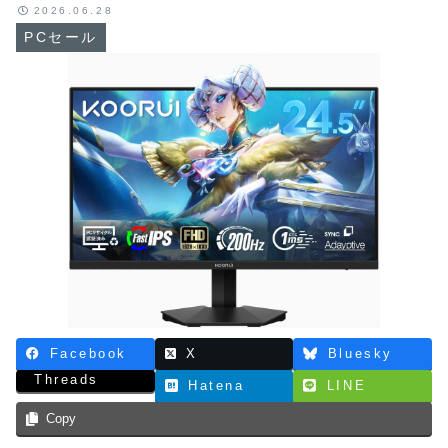
2026.06.28
PCセール
Facebook
X
Bluesky
Threads
Hatena
LINE
Copy