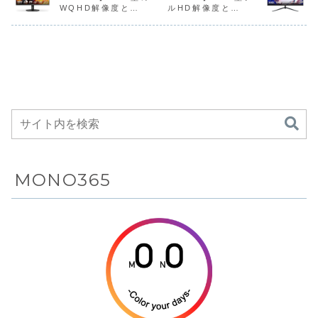
像度を採用し
ニターが
Amazonに
チペン対
天井まで自在に投
ーミング向け湾曲
ドホームシアター
＆タッチペ
WQHD解像度と
ルHD解像度と
たポータブル
Amazonにて
33%OFFの
DCI‑P3
影できるスマート
ディスプレイで、
プロジェクター で
応・DCI‑P
180Hzの高リフレッ
300Hzという非常に
モデル...
高コントラストな
す。高輝度・高
100％・厚
プロジェクタ
18%OFFの
269,900円、
100％・
シュレート、広色
高いリフレッシュレ
映像と高い没入
色...
6mm・重..
ーがAmazon
14,800円
さらに
1050g
域、HDR400対応を
ートを備えたIPSゲ
感...
にて14%OFF
5%OFFクー
能モバイ
備えたIPSゲーミン
ーミングモニターが
グモニターが
Amazonにて
の59,800円
ポン配布中
ニターが
Amazonにて
11%OFFの16,999
Amazo
5%OFFの19,680円
円
18%OF
40,983
MONO365