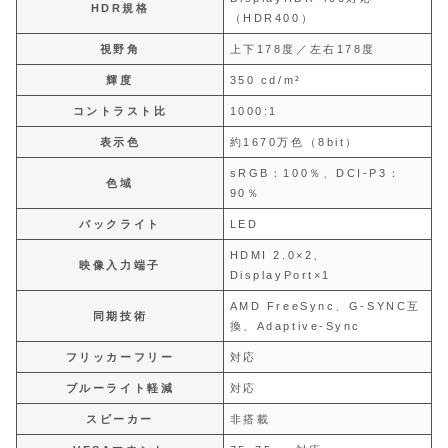
HDR規格
（HDR400）
視野角
上下178度／左右178度
輝度
350 cd/m²
コントラスト比
1000:1
表示色
約1670万色（8bit）
sRGB：100％、DCI-P3：
色域
90％
バックライト
LED
HDMI 2.0×2、
映像入力端子
DisplayPort×1
AMD FreeSync、G-SYNC互
同期技術
換、Adaptive-Sync
フリッカーフリー
対応
ブルーライト軽減
対応
スピーカー
非搭載