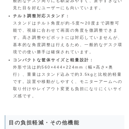
般的なデスク周りにも馴染みやすく、派手すぎない
見た目を好むユーザーにも向いています。
チルト調整対応スタンド：
スタンドはチルト角度が約-5度〜20度まで調整可
能で、視線に合わせて画面の角度を微調整できま
す。高さ調整やピボットには対応していませんが、
基本的な角度調整は行えるため、一般的なデスク環
境での使い勝手は確保されています。
コンパクトな筐体サイズと軽量設計：
外形寸法は約560×444×224mm（幅×高さ×奥
行）、重量はスタンド込みで約3.5kgと比較的軽量
です。設置や移動がしやすく、モニターアームへの
取り付けやレイアウト変更も負担になりにくいサイ
ズ感です。
目の負担軽減・その他機能