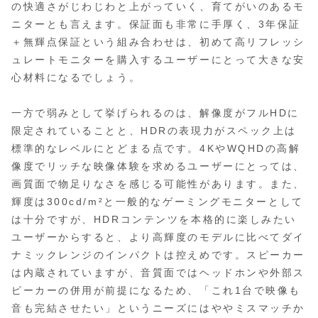
の快適さがじわじわと上がっていく、育てがいのあるモ
ニターとも言えます。保証面も非常に手厚く、3年保証
＋無輝点保証という組み合わせは、初めて高リフレッシ
ュレートモニターを購入するユーザーにとって大きな安
心材料になるでしょう。
一方で弱みとして挙げられるのは、解像度がフルHDに
限定されていることと、HDRの表現力がスペック上は
標準的なレベルにとどまる点です。4KやWQHDの高解
像度でリッチな映像体験を求めるユーザーにとっては、
画質面で物足りなさを感じる可能性があります。また、
輝度は300cd/m²と一般的なゲーミングモニターとして
は十分ですが、HDRコンテンツを本格的に楽しみたい
ユーザーからすると、より高輝度のモデルに比べてダイ
ナミックレンジのインパクトは控えめです。スピーカー
は内蔵されていますが、音質面ではヘッドホンや外部ス
ピーカーの併用が前提になるため、「これ1台で映像も
音も完結させたい」というニーズにはややミスマッチか