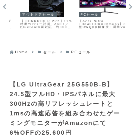
アウトドアセール
PCセール
P
【THINKRIDER PP5】±1％
【Acer Nitro
ング
【D
精度のパワー計測、ANT+／
ED340CURX0bmiipx】34
4K
Bluetooth両対応、約300時
型UWQHD解像度・湾曲VAパ
大
間のバッテリー駆動、IPX7防
ネル、最大200Hzリフレッシ
のポ
ト
水を備えたスパイダー型パワ
ュレートを組み合わせたウル
備
ーメーターがAmazonにて
トラワイドゲーミングモニタ
ノー
Am
7%OFFの13,499円
ーがAmazonにて11%OFFの
立し
42
37,383円
Home
セール
PCセール
【LG UltraGear 25G550B-B】
24.5型フルHD・IPSパネルに最大
300Hzの高リフレッシュレートと
1msの高速応答を組み合わせたゲー
ミングモニターがAmazonにて
6%OFFの25,600円