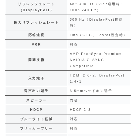
リフレッシュレート
48〜300 Hz（VRR適用時：
（DisplayPort）
100〜240 Hz）
300 Hz（DisplayPort接続
最大リフレッシュレート
時）
応答速度
1ms（GTG、Faster設定時）
VRR
対応
AMD FreeSync Premium、
同期技術
NVIDIA G-SYNC
Compatible
HDMI 2.0×2、DisplayPort
入力端子
1.4×1
音声出力端子
3.5mmヘッドホン端子
スピーカー
内蔵
HDCP
HDCP 2.3
ブルーライト軽減
対応
フリッカーフリー
対応