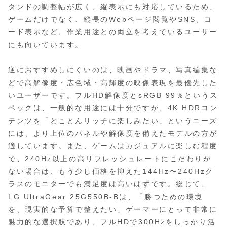
タンドの調整幅が広く、縦表示にも対応しているため、
ゲームだけでなく、縦長のWebページ閲覧やSNS、コ
ード表示など、作業用途との両立を考えているユーザー
にも向いています。
逆におすすめしにくいのは、映画やドラマ、写真編集な
どで高解像度・広色域・高輝度の映像表現を最優先した
いユーザーです。フルHD解像度とsRGB 99％というス
ペックは、一般的な用途には十分ですが、4K HDRコン
テンツを「とことんリッチに楽しみたい」というニーズ
には、より上位のパネルや解像度を備えたモデルの方が
適しています。また、ゲームはカジュアルに楽しむ程度
で、240Hz以上の高リフレッシュレートにこだわりが
ない場合は、もう少し価格を抑えた144Hz〜240Hzク
ラスのモニターでも満足度は高いはずです。総じて、
LG UltraGear 25G550B-Bは、「勝つための環境
を、現実的な予算で整えたい」ゲーマーにとって非常に
魅力的な選択肢であり、フルHDで300Hzをしっかり活