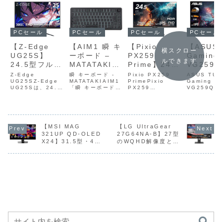
PCセール
PCセール
PCセール
PCセール
【Z-Edge
【AIM1 瞬 キ
【Pixio
【ASUS 
横スクロー
UG25S】
ーボード –
PX259
Gaming
ルできます
24.5型フル
MATATAKI】
Prime】24.5
VG259Q
HD解像度と
最大8000Hz
型のFast IPS
】24.5
Z-Edge
瞬 キーボード -
Pixio PX259
ASUS TUF
300Hzという
UG25SZ-Edge
ポーリングレ
MATATAKIAIM1
パネルと最大
PrimePixio
HD解像
Gaming
UG25Sは、24.5
「瞬 キーボード -
PX259
VG259Q5
非常に高いリ
ートと
280Hzの高リ
Fast I
型フルHD解像度と
MATATAKI」は、
Prime（PX259P
S TUF Ga
フレッシュレ
0.01mm単位
フレッシュレ
ルを採用
300Hzの高リフレ
最大8000Hzポー
）は、24.5型の
VG259Q5
ッシュレートを備
リングレートと
Fast IPSパネル
24.5型フル
ートを備えた
のラピッドト
ート、1msの
最大200
えたIPSゲーミン
0.01mm単位のラ
と最大280Hzの高
像度のFast
IPSゲーミン
リガー調整に
高速応答、
フレッシ
グモニターです。
ピッドトリガー調
リフレッシュレー
パネルを採
グモニターが
対応した、有
AMD
ートと最
滑らかな映像表示
【MSI MAG
整に対応した、有
【LG UltraGear
ト、1ms（GTG）
最大200H
と広い視野角を両
線専用の75％サイ
の高速応答、AMD
ッシュレー
321UP QD-OLED
27G64NA-B】27型
Amazonにて
線専用の75％
FreeSync
0.3ms
立しつつ、
ズゲーミングキー
FreeSync
小0.3ms（
X24】31.5型・4K
のWQHD解像度と
11%OFFの
サイズゲーミ
Premium対応
度に対応
HDMI2.0×2と
ボードです。ラピ
Premium対応を備
応答速度に
解像度・QD-OLED
IPSパネル、最大
DisplayPort1.4
ッドトリガーと
え...
たゲー...
16,999円
ングキーボー
を備えたフル
高コスパ
パネルを採用し、
300Hzリフレッシュ
×...
ア...
ドがAmazon
HDゲーミング
ミングモ
240Hzの高リフレッ
レート、1ms応答速
にて10%OFF
モニターが
ーがAma
シュレートと
度を備えたゲーミン
0.03msの高速応
グモニターが
の13,482円
Amazonにて
にて44%
答、さらにVESA
Amazonにて
10%OFFの
の13,98
DisplayHDR True
11%OFFの34,800
26,900円
Black 500認証や
円
DCI-P3 99％の広
色域を備えたハイエ