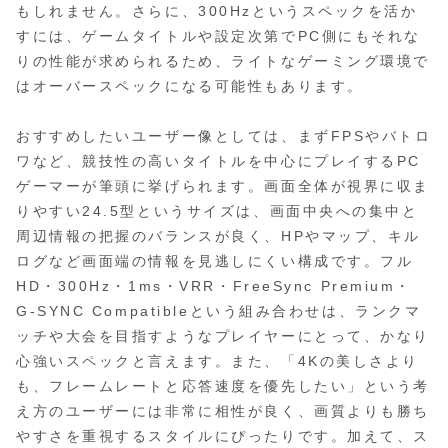
もしれません。さらに、300Hzというスペックを活か
すには、ゲームタイトルや設定次第でPC側にもそれな
りの性能が求められるため、ライトなゲーミング環境で
はオーバースペックになる可能性もあります。
おすすめしたいユーザー像としては、まずFPSやバトロ
ワなど、競技性の高いタイトルを中心にプレイするPC
ゲーマーが筆頭に挙げられます。画面全体が視界に収ま
りやすい24.5型というサイズは、画面中央への集中と
周辺情報の把握のバランスが良く、HPやマップ、キル
ログなど画面端の情報を見逃しにくい構成です。フル
HD・300Hz・1ms・VRR・FreeSync Premium・
G-SYNC Compatibleという組み合わせは、ランクマ
ッチや大会を目指すようなプレイヤーにとって、かなり
心強いスペックと言えます。また、「4Kの美しさより
も、フレームレートと応答速度を優先したい」という考
え方のユーザーには非常に相性が良く、画質よりも勝ち
やすさを重視するスタイルにぴったりです。加えて、ス