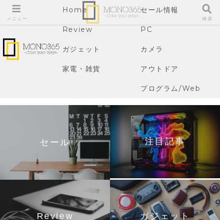
Home
セール情報
メニュー
検索
Review
PC
ガジェット
カメラ
家電・雑貨
アウトドア
プログラム/Web
注目記事
セール
Review
ガジェット