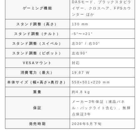
DASモード、ブラックスタビラ
ゲーミング機能
イザー、クロスヘア、FPSカウ
ンター ほか
スタンド調整（高さ）
130 mm
スタンド調整（チルト）
-5°〜+21°
スタンド調整（スイベル）
左30° / 右30°
スタンド調整（ピボット）
左右90°
VESAマウント
対応
消費電力（最大）
19.87 W
本体サイズ（幅×高さ×奥行き）
558×501×220 mm
重量
約4.8 kg
メーカー3年保証（液晶パネ
保証
ル・バックライト含む）、無輝
点保証3年
発売時期
2026年5月下旬