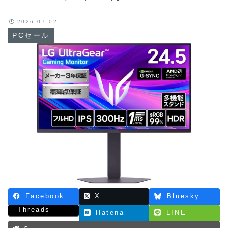
2026.07.02
PCセール
Facebook
X
Bluesky
Threads
Hatena
LINE